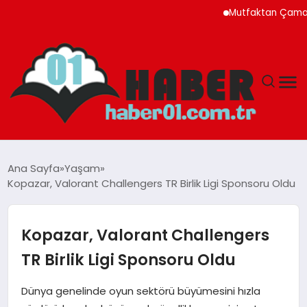
Mutfaktan Çamaşır Oda
ANASAYFA
Ana Sayfa
Yaşam
Kopazar, Valorant Challengers TR Birlik Ligi Sponsoru Oldu
ADANA
YAŞAM
Kopazar, Valorant Challengers
TR Birlik Ligi Sponsoru Oldu
GÜNDEM
Dünya genelinde oyun sektörü büyümesini hızla
MAGAZIN