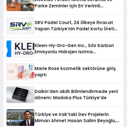
Parke Zeminler İçin En Verimli
Çözümler
SRV Padel Court, 24 Ülkeye İhracat
Yapan Türkiye’nin Padel Kortu Üretim
Gücü
Kleen-Hy-Dro-Gen Inc., Sıfır Karbon
Emisyonlu Hidrojen Isıtma
Teknolojisinde ISO ve TSSA
Düzenleyici Onaylarını Aldı
Marie Rose kozmetik sektörüne giriş
yaptı
Daikin’den akıllı iklimlendirmede yeni
dönem: Madoka Plus Türkiye’de
Türkiye ve Irak’taki Dev Projelerin
Mimarı Ahmet Hasan Salim Beyoğlu,
10 Milyon Metrekarelik “Al Yusuf