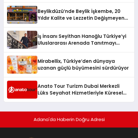
Holding Industrial City” Projesini
Beylikdüzü’nde Beylik İşkembe, 20
Hayata Geçirecek
Yıldır Kalite ve Lezzetin Değişmeyen
Adresi
İş İnsanı Seyithan Hanoğlu Türkiye’yi
Uluslararası Arenada Tanıtmayı
Hedefliyor
Mirabellix, Türkiye’den dünyaya
uzanan güçlü büyümesini sürdürüyor
Anato Tour Turizm Dubai Merkezli
Lüks Seyahat Hizmetleriyle Küresel
Turizmde Öne Çıkıyor
Adana'da Haberin Doğru Adresi