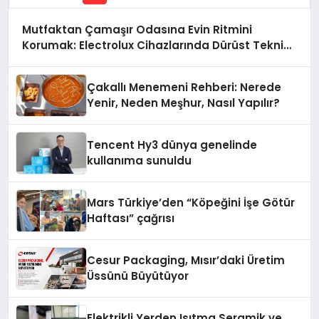
Mutfaktan Çamaşır Odasına Evin Ritmini
Korumak: Electrolux Cihazlarında Dürüst Teknik
Destek Deneyimi
Çakallı Menemeni Rehberi: Nerede
Yenir, Neden Meşhur, Nasıl Yapılır?
Tencent Hy3 dünya genelinde
kullanıma sunuldu
Mars Türkiye’den “Köpeğini İşe Götür
Haftası” çağrısı
Cesur Packaging, Mısır’daki Üretim
Üssünü Büyütüyor
Elektrikli Yerden Isıtma Seramik ve