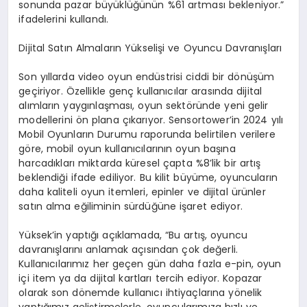
sonunda pazar büyüklüğünün %61 artması bekleniyor.”
ifadelerini kullandı.
Dijital Satın Almaların Yükselişi ve Oyuncu Davranışları
Son yıllarda video oyun endüstrisi ciddi bir dönüşüm
geçiriyor. Özellikle genç kullanıcılar arasında dijital
alımların yaygınlaşması, oyun sektöründe yeni gelir
modellerini ön plana çıkarıyor. Sensortower’in 2024 yılı
Mobil Oyunların Durumu raporunda belirtilen verilere
göre, mobil oyun kullanıcılarının oyun başına
harcadıkları miktarda küresel çapta %8’lik bir artış
beklendiği ifade ediliyor. Bu kilit büyüme, oyuncuların
daha kaliteli oyun itemleri, epinler ve dijital ürünler
satın alma eğiliminin sürdüğüne işaret ediyor.
Yüksek’in yaptığı açıklamada, “Bu artış, oyuncu
davranışlarını anlamak açısından çok değerli.
Kullanıcılarımız her geçen gün daha fazla e-pin, oyun
içi item ya da dijital kartları tercih ediyor. Kopazar
olarak son dönemde kullanıcı ihtiyaçlarına yönelik
yaptığımız geliştirmelerle, oyuncularımıza hızlı ve