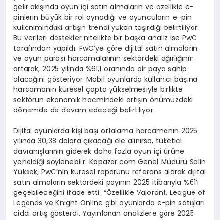
gelir akışında oyun içi satın almaların ve özellikle e-
pinlerin büyük bir rol oynadığı ve oyuncuların e-pin
kullanımındaki artışın trendi yukarı taşırdığı belirtiliyor.
Bu verileri destekler nitelikte bir başka analiz ise PwC
tarafından yapıldı. PwC’ye göre dijital satın almaların
ve oyun parası harcamalarının sektördeki ağırlığının
artarak, 2025 yılında %61,1 oranında bir paya sahip
olacağını gösteriyor. Mobil oyunlarda kullanıcı başına
harcamanın küresel çapta yükselmesiyle birlikte
sektörün ekonomik hacmindeki artışın önümüzdeki
dönemde de devam edeceği belirtiliyor.
Dijital oyunlarda kişi başı ortalama harcamanın 2025
yılında 30,38 dolara çıkacağı ele alınırsa, tüketici
davranışlarının giderek daha fazla oyun içi ürüne
yöneldiği söylenebilir. Kopazar.com Genel Müdürü Salih
Yüksek, PwC’nin küresel raporunu referans alarak dijital
satın almaların sektördeki payının 2025 itibarıyla %61’i
geçebileceğini ifade etti. “Özellikle Valorant, League of
Legends ve Knight Online gibi oyunlarda e-pin satışları
ciddi artış gösterdi. Yayınlanan analizlere göre 2025