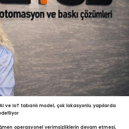
 AI ve IoT tabanlı
model,
çok lokasyonlu yapılarda
defliyor
ağmen operasyonel verimsizliklerin devam etmesi,