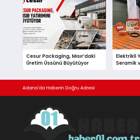
Cesur Packaging, Mısır’daki
Elektrikli
Üretim Üssünü Büyütüyor
Seramik v
En Veriml
Adana'da Haberin Doğru Adresi