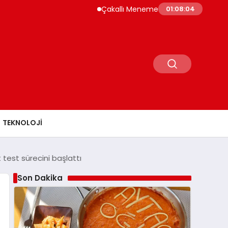
Çakallı Menemeni Rehberi: Nerede Yenir, Nede
01:08:05
TEKNOLOJI
test sürecini başlattı
Son Dakika