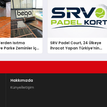
 Yerden Isıtma
SRV Padel Court, 24 Ülkeye
e Parke Zeminler İçin
İhracat Yapan Türkiye’nin
i Çözümler
Padel Kortu Üretim Gücü
Hakkımızda
Künye
İletişim