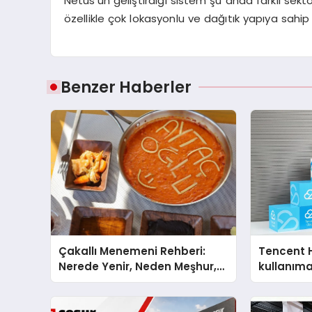
Netus’un geliştirdiği sistem şu anda farklı sektörl
özellikle çok lokasyonlu ve dağıtık yapıya sahip
Benzer Haberler
Çakallı Menemeni Rehberi:
Tencent 
Nerede Yenir, Neden Meşhur,
kullanım
Nasıl Yapılır?