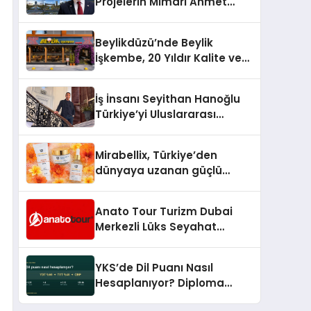
Projelerin Mimarı Ahmet
Hasan Salim Beyoğlu, 10
Milyon Metrekarelik “Al Yusuf
Beylikdüzü’nde Beylik
Holding Industrial City”
İşkembe, 20 Yıldır Kalite ve
Projesini Hayata Geçirecek
Lezzetin Değişmeyen Adresi
İş İnsanı Seyithan Hanoğlu
Türkiye’yi Uluslararası
Arenada Tanıtmayı
Hedefliyor
Mirabellix, Türkiye’den
dünyaya uzanan güçlü
büyümesini sürdürüyor
Anato Tour Turizm Dubai
Merkezli Lüks Seyahat
Hizmetleriyle Küresel
Turizmde Öne Çıkıyor
YKS’de Dil Puanı Nasıl
Hesaplanıyor? Diploma
Notunun Gizli Etkisi