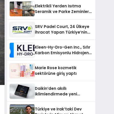
Elektrikli Yerden Isıtma
Seramik ve Parke Zeminler
İçin En Verimli Çözümler
SRV Padel Court, 24 Ülkeye
İhracat Yapan Türkiye’nin
Padel Kortu Üretim Gücü
Kleen-Hy-Dro-Gen Inc., Sıfır
Karbon Emisyonlu Hidrojen
Isıtma Teknolojisinde ISO ve
TSSA Düzenleyici Onaylarını
Marie Rose kozmetik
Aldı
sektörüne giriş yaptı
Daikin’den akıllı
iklimlendirmede yeni
dönem: Madoka Plus
Türkiye’de
Türkiye ve Irak’taki Dev