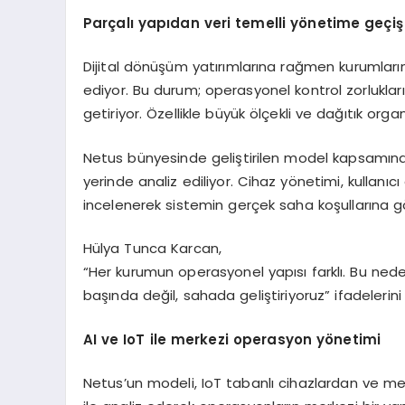
Parçalı yapıdan veri temelli yönetime geçiş
Dijital dönüşüm yatırımlarına rağmen kurumlar
ediyor. Bu durum; operasyonel kontrol zorlukları, 
getiriyor. Özellikle büyük ölçekli ve dağıtık org
Netus bünyesinde geliştirilen model kapsamında,
yerinde analiz ediliyor. Cihaz yönetimi, kullanıc
incelenerek sistemin gerçek saha koşullarına g
Hülya Tunca Karcan,
“Her kurumun operasyonel yapısı farklı. Bu ne
başında değil, sahada geliştiriyoruz” ifadelerini 
AI ve IoT ile merkezi operasyon yönetimi
Netus’un modeli, IoT tabanlı cihazlardan ve me