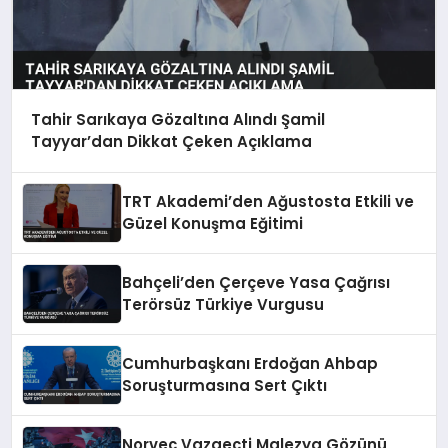
Tahir Sarıkaya Gözaltına Alındı Şamil
Tayyar’dan Dikkat Çeken Açıklama
TRT Akademi’den Ağustosta Etkili ve
Güzel Konuşma Eğitimi
Bahçeli’den Çerçeve Yasa Çağrısı
Terörsüz Türkiye Vurgusu
Cumhurbaşkanı Erdoğan Ahbap
Soruşturmasına Sert Çıktı
Norveç Vazgeçti Malezya Gözünü