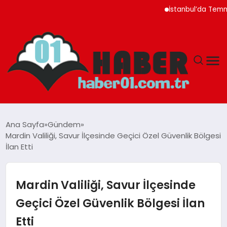
İstanbul’da Temmuz Ayı 
ANASAYFA
Ana Sayfa
Gündem
Mardin Valiliği, Savur İlçesinde Geçici Özel Güvenlik Bölgesi
ADANA
İlan Etti
YAŞAM
Mardin Valiliği, Savur İlçesinde
GÜNDEM
Geçici Özel Güvenlik Bölgesi İlan
Etti
MAGAZIN