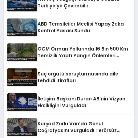
Türkiye’ye Çevirebilir
ABD Temsilciler Meclisi Yapay Zeka
Kontrol Yasası Sundu
OGM Orman Yollarında 16 Bin 500 Km
Temizlik Yaptı Yangın Önlemleri
Artırıldı
Suç örgütü soruşturmasında aile
tehdidi itirafları
İletişim Başkanı Duran AB’nin Vizyon
Eksikliğini Vurguladı
Kürşad Zorlu Van’da Gönül
Coğrafyasını Vurguladı Terörsüz
Türkiye Vurgusu Yaptı