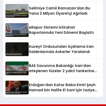
Selimiye Camii Ramazan’dan Bu
Yana 2 Milyon Ziyaretçi Ağırladı
eRapor Sistemi İstirahat
Raporlarında Yeni Dönemi Başlattı
Kuveyt Ordusundan Açıklama İran
Saldırılarında Askerler Yaralandı
BAE Savunma Bakanlığı: İran’dan
ateşlenen füzeler 2 yakıt tankerine
isabet etti 1 ölü 8 yaralı
Erdoğan’dan Katar Baba Emiri Şeyh
Hamad bin Halife El Sani için taziye
mesajı