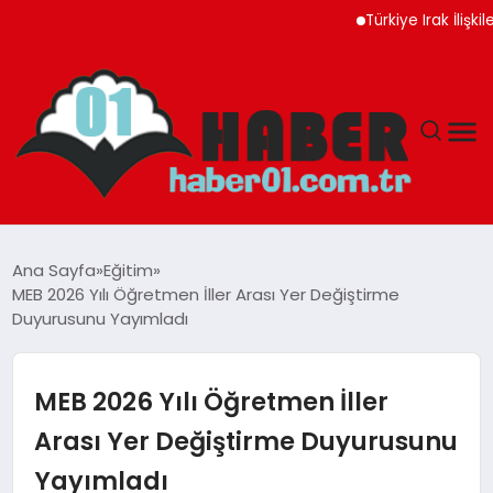
Türkiye Irak İlişkileri Ye
ANASAYFA
Ana Sayfa
Eğitim
MEB 2026 Yılı Öğretmen İller Arası Yer Değiştirme
ADANA
Duyurusunu Yayımladı
YAŞAM
MEB 2026 Yılı Öğretmen İller
GÜNDEM
Arası Yer Değiştirme Duyurusunu
Yayımladı
MAGAZIN