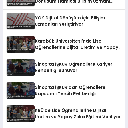
Donusum Hamlesi Bilisim Uzmani
Yetistiriliyor
YOK Dijital Dönüşüm İçin Bilişim
Uzmanları Yetiştiriyor
Karabük Üniversitesi’nde Lise
Öğrencilerine Dijital Üretim ve Yapay
Zeka Eğitimi
Sinop’ta İŞKUR Öğrencilere Kariyer
Rehberliği Sunuyor
Sinop’ta İŞKUR’dan Öğrencilere
Kapsamlı Tercih Rehberliği
KBÜ’de Lise Öğrencilerine Dijital
Üretim ve Yapay Zeka Eğitimi Veriliyor