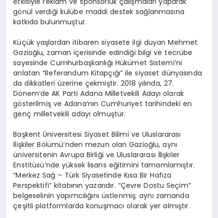
etkisiyle reklam ve sponsorluk çalışmaları yaparak
gönül verdiği kulübe maddi destek sağlanmasına
katkıda bulunmuştur.
Küçük yaşlardan itibaren siyasete ilgi duyan Mehmet
Gazioğlu, zaman içerisinde edindiği bilgi ve tecrübe
sayesinde Cumhurbaşkanlığı Hükümet Sistemi’ni
anlatan “Referandum Kitapçığı” ile siyaset dünyasında
da dikkatleri üzerine çekmiştir. 2018 yılında, 27.
Dönem’de AK Parti Adana Milletvekili Adayı olarak
gösterilmiş ve Adana’nın Cumhuriyet tarihindeki en
genç milletvekili adayı olmuştur.
Başkent Üniversitesi Siyaset Bilimi ve Uluslararası
İlişkiler Bölümü’nden mezun olan Gazioğlu, aynı
üniversitenin Avrupa Birliği ve Uluslararası İlişkiler
Enstitüsü’nde yüksek lisans eğitimini tamamlamıştır.
“Merkez Sağ – Türk Siyasetinde Kısa Bir Hafıza
Perspektifi” kitabının yazarıdır. “Çevre Dostu Seçim”
belgeselinin yapımcılığını üstlenmiş; aynı zamanda
çeşitli platformlarda konuşmacı olarak yer almıştır.