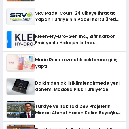
Çözümler
SRV Padel Court, 24 Ülkeye İhracat
Yapan Türkiye’nin Padel Kortu Üretim
Gücü
Kleen-Hy-Dro-Gen Inc., Sıfır Karbon
Emisyonlu Hidrojen Isıtma
Teknolojisinde ISO ve TSSA
Düzenleyici Onaylarını Aldı
Marie Rose kozmetik sektörüne giriş
yaptı
Daikin’den akıllı iklimlendirmede yeni
dönem: Madoka Plus Türkiye’de
Türkiye ve Irak’taki Dev Projelerin
Mimarı Ahmet Hasan Salim Beyoğlu,
10 Milyon Metrekarelik “Al Yusuf
Holding Industrial City” Projesini