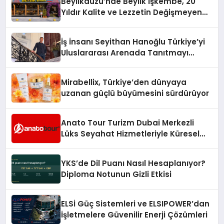
Beylikdüzü’nde Beylik İşkembe, 20
Hayata Geçirecek
Yıldır Kalite ve Lezzetin Değişmeyen
Adresi
İş İnsanı Seyithan Hanoğlu Türkiye’yi
Uluslararası Arenada Tanıtmayı
Hedefliyor
Mirabellix, Türkiye’den dünyaya
uzanan güçlü büyümesini sürdürüyor
Anato Tour Turizm Dubai Merkezli
Lüks Seyahat Hizmetleriyle Küresel
Turizmde Öne Çıkıyor
YKS’de Dil Puanı Nasıl Hesaplanıyor?
Diploma Notunun Gizli Etkisi
ELSİ Güç Sistemleri ve ELSIPOWER’dan
İşletmelere Güvenilir Enerji Çözümleri