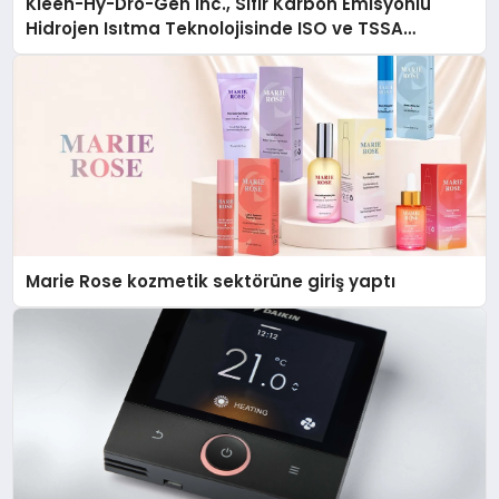
Kleen-Hy-Dro-Gen Inc., Sıfır Karbon Emisyonlu
Hidrojen Isıtma Teknolojisinde ISO ve TSSA
Düzenleyici Onaylarını Aldı
Marie Rose kozmetik sektörüne giriş yaptı