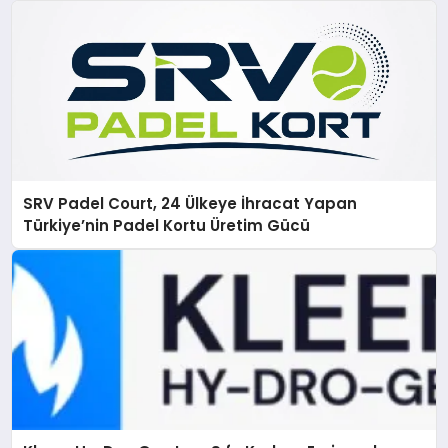
SRV Padel Court, 24 Ülkeye İhracat Yapan
Türkiye’nin Padel Kortu Üretim Gücü