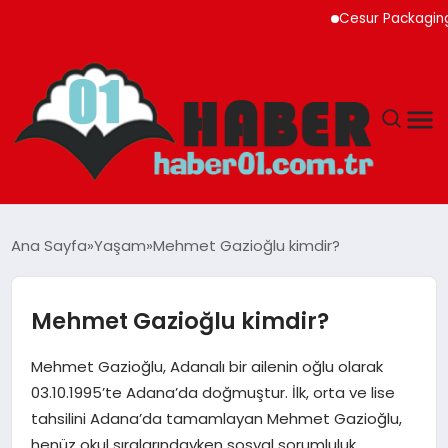
Cesur Packaging, Mıs
ANASAYFA
Ana Sayfa
Yaşam
Mehmet Gazioğlu kimdir?
ADANA
Mehmet Gazioğlu kimdir?
YAŞAM
Mehmet Gazioğlu, Adanalı bir ailenin oğlu olarak
GÜNDEM
03.10.1995’te Adana’da doğmuştur. İlk, orta ve lise
tahsilini Adana’da tamamlayan Mehmet Gazioğlu,
MAGAZIN
henüz okul sıralarındayken sosyal sorumluluk