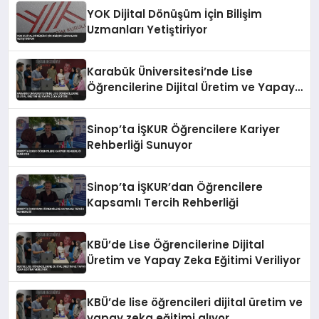
YOK Dijital Dönüşüm İçin Bilişim
Uzmanları Yetiştiriyor
Karabük Üniversitesi’nde Lise
Öğrencilerine Dijital Üretim ve Yapay
Zeka Eğitimi
Sinop’ta İŞKUR Öğrencilere Kariyer
Rehberliği Sunuyor
Sinop’ta İŞKUR’dan Öğrencilere
Kapsamlı Tercih Rehberliği
KBÜ’de Lise Öğrencilerine Dijital
Üretim ve Yapay Zeka Eğitimi Veriliyor
KBÜ’de lise öğrencileri dijital üretim ve
yapay zeka eğitimi alıyor