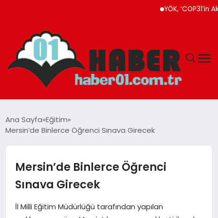
YÖK, ‘COP31’in Akademi
ANASAYFA
Ana Sayfa
Eğitim
Mersin’de Binlerce Öğrenci Sınava Girecek
ADANA
YAŞAM
Mersin’de Binlerce Öğrenci
Sınava Girecek
GÜNDEM
İl Milli Eğitim Müdürlüğü tarafından yapılan
MAGAZIN