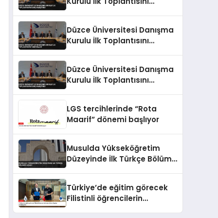
Kurulu İlk Toplantısını
Gerçekleştirdi
Düzce Üniversitesi Danışma
Kurulu İlk Toplantısını
Tamamladı
Düzce Üniversitesi Danışma
Kurulu İlk Toplantısını
Gerçekleştirdi
LGS tercihlerinde “Rota
Maarif” dönemi başlıyor
Musulda Yükseköğretim
Düzeyinde İlk Türkçe Bölümü
Açıldı
Türkiye’de eğitim görecek
Filistinli öğrencilerin
masraflarını Baykar