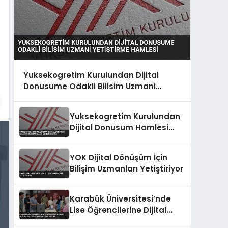
Yuksekogretim Kurulundan Dijital
Donusume Odakli Bilisim Uzmani
Yetistirme Hamlesi
Yuksekogretim Kurulundan
Dijital Donusum Hamlesi
Bilisim Uzmani Yetistiriliyor
YOK Dijital Dönüşüm İçin
Bilişim Uzmanları Yetiştiriyor
Karabük Üniversitesi’nde
Lise Öğrencilerine Dijital
Üretim ve Yapay Zeka