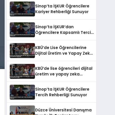
Eğitimi
Sinop’ta İŞKUR Öğrencilere
Kariyer Rehberliği Sunuyor
Sinop’ta İŞKUR’dan
Öğrencilere Kapsamlı Tercih
Rehberliği
KBÜ’de Lise Öğrencilerine
Dijital Üretim ve Yapay Zeka
Eğitimi Veriliyor
KBÜ’de lise öğrencileri dijital
üretim ve yapay zeka
eğitimi alıyor
Sinop’ta İŞKUR Öğrencilere
Tercih Rehberliği Sunuyor
Düzce Üniversitesi Danışma