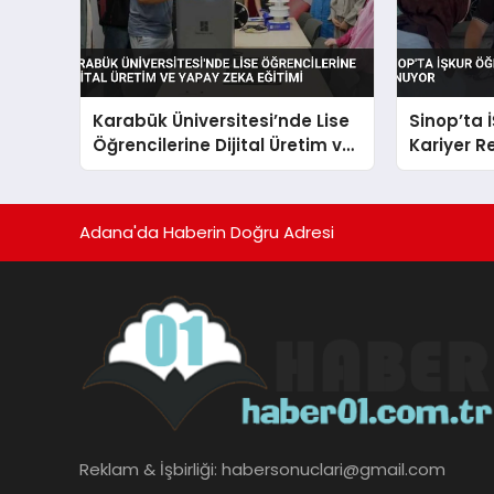
Karabük Üniversitesi’nde Lise
Sinop’ta 
Öğrencilerine Dijital Üretim ve
Kariyer R
Yapay Zeka Eğitimi
Adana'da Haberin Doğru Adresi
Reklam & İşbirliği:
habersonuclari@gmail.com