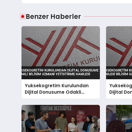
Benzer Haberler
Yuksekogretim Kurulundan
Yuksekog
Dijital Donusume Odakli
Dijital D
Bilisim Uzmani Yetistirme
Bilisim Uz
Hamlesi