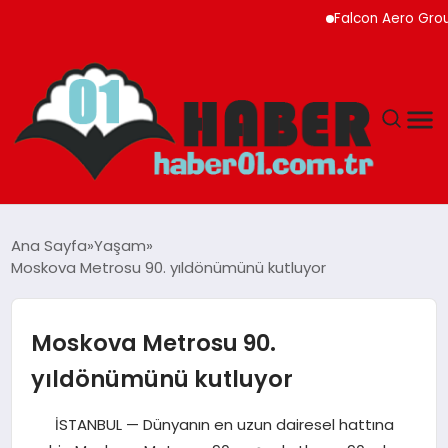
Falcon Aero Group, Kürese
ANASAYFA
Ana Sayfa
Yaşam
Moskova Metrosu 90. yıldönümünü kutluyor
ADANA
YAŞAM
Moskova Metrosu 90.
yıldönümünü kutluyor
GÜNDEM
İSTANBUL — Dünyanın en uzun dairesel hattına
MAGAZIN