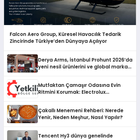
Falcon Aero Group, Küresel Havacılık Tedarik
Zincirinde Türkiye’den Dünyaya Açılıyor
Derya Arms, İstanbul Prohunt 2026’da
yeni nesil ürünlerini ve global marka
vizyonunu sergiledi
Mutfaktan Çamaşır Odasına Evin
Ritmini Korumak: Electrolux
Cihazlarında Dürüst Teknik Destek
Deneyimi
Çakallı Menemeni Rehberi: Nerede
Yenir, Neden Meşhur, Nasıl Yapılır?
Tencent Hy3 dünya genelinde