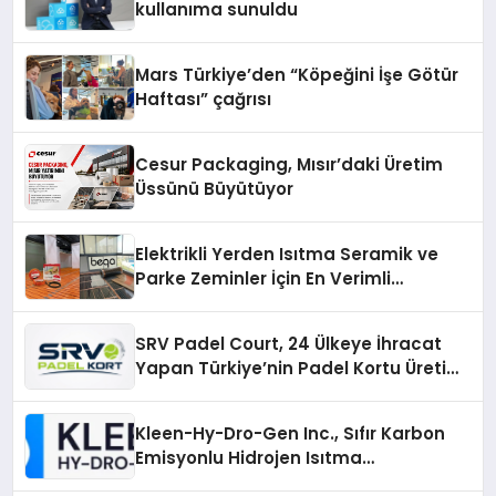
kullanıma sunuldu
Mars Türkiye’den “Köpeğini İşe Götür
Haftası” çağrısı
Cesur Packaging, Mısır’daki Üretim
Üssünü Büyütüyor
Elektrikli Yerden Isıtma Seramik ve
Parke Zeminler İçin En Verimli
Çözümler
SRV Padel Court, 24 Ülkeye İhracat
Yapan Türkiye’nin Padel Kortu Üretim
Gücü
Kleen-Hy-Dro-Gen Inc., Sıfır Karbon
Emisyonlu Hidrojen Isıtma
Teknolojisinde ISO ve TSSA