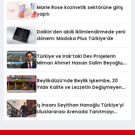
Düzenleyici Onaylarını Aldı
Marie Rose kozmetik sektörüne giriş
yaptı
Daikin’den akıllı iklimlendirmede yeni
dönem: Madoka Plus Türkiye’de
Türkiye ve Irak’taki Dev Projelerin
Mimarı Ahmet Hasan Salim Beyoğlu,
10 Milyon Metrekarelik “Al Yusuf
Holding Industrial City” Projesini
Beylikdüzü’nde Beylik İşkembe, 20
Hayata Geçirecek
Yıldır Kalite ve Lezzetin Değişmeyen
Adresi
İş İnsanı Seyithan Hanoğlu Türkiye’yi
Uluslararası Arenada Tanıtmayı
Hedefliyor