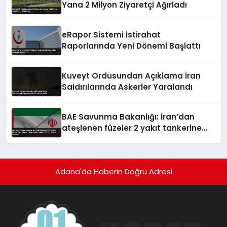
Yana 2 Milyon Ziyaretçi Ağırladı
eRapor Sistemi İstirahat
Raporlarında Yeni Dönemi Başlattı
Kuveyt Ordusundan Açıklama İran
Saldırılarında Askerler Yaralandı
BAE Savunma Bakanlığı: İran’dan
ateşlenen füzeler 2 yakıt tankerine
isabet etti 1 ölü 8 yaralı
Adana'da Haberin Doğru Adresi