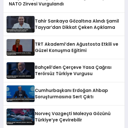
NATO Zirvesi Vurgulandı
Tahir Sarıkaya Gözaltına Alındı Şamil
Tayyar’dan Dikkat Çeken Açıklama
TRT Akademi’den Ağustosta Etkili ve
Güzel Konuşma Eğitimi
Bahçeli’den Çerçeve Yasa Çağrısı
Terörsüz Türkiye Vurgusu
Cumhurbaşkanı Erdoğan Ahbap
Soruşturmasına Sert Çıktı
Norveç Vazgeçti Malezya Gözünü
Türkiye’ye Çevirebilir