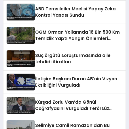
ABD Temsilciler Meclisi Yapay Zeka
Kontrol Yasası Sundu
OGM Orman Yollarında 16 Bin 500 Km
Temizlik Yaptı Yangın Önlemleri
Artırıldı
Suç örgütü soruşturmasında aile
tehdidi itirafları
İletişim Başkanı Duran AB’nin Vizyon
Eksikliğini Vurguladı
Kürşad Zorlu Van’da Gönül
Coğrafyasını Vurguladı Terörsüz
Türkiye Vurgusu Yaptı
Selimiye Camii Ramazan’dan Bu