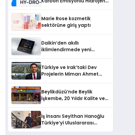
Karbon Emisyonlu Hidrojen
Isıtma Teknolojisinde ISO ve
TSSA Düzenleyici Onaylarını
Marie Rose kozmetik
Aldı
sektörüne giriş yaptı
Daikin’den akıllı
iklimlendirmede yeni
dönem: Madoka Plus
Türkiye’de
Türkiye ve Irak’taki Dev
Projelerin Mimarı Ahmet
Hasan Salim Beyoğlu, 10
Milyon Metrekarelik “Al Yusuf
Beylikdüzü’nde Beylik
Holding Industrial City”
İşkembe, 20 Yıldır Kalite ve
Projesini Hayata Geçirecek
Lezzetin Değişmeyen Adresi
İş İnsanı Seyithan Hanoğlu
Türkiye’yi Uluslararası
Arenada Tanıtmayı