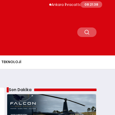
Ankara İhracatta Rekor Kırdı Yedi Ayda 10,8
08:21:39
TEKNOLOJI
Son Dakika