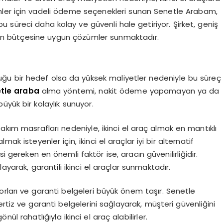
yenler için vadeli ödeme seçenekleri sunan Senetle Arabam,
u süreci daha kolay ve güvenli hale getiriyor. Şirket, geniş
in bütçesine uygun çözümler sunmaktadır.
duğu bir hedef olsa da yüksek maliyetler nedeniyle bu süreç
tle araba
alma yöntemi, nakit ödeme yapamayan ya da
üyük bir kolaylık sunuyor.
akım masrafları nedeniyle, ikinci el araç almak en mantıklı
ak isteyenler için, ikinci el araçlar iyi bir alternatif
i gereken en önemli faktör ise, aracın güvenilirliğidir.
ayarak, garantili ikinci el araçlar sunmaktadır.
orları ve garanti belgeleri büyük önem taşır. Senetle
ertiz ve garanti belgelerini sağlayarak, müşteri güvenliğini
ül rahatlığıyla ikinci el araç alabilirler.