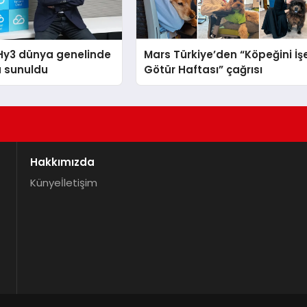
Hy3 dünya genelinde
Mars Türkiye’den “Köpeğini İş
a sunuldu
Götür Haftası” çağrısı
Hakkımızda
Künye
İletişim