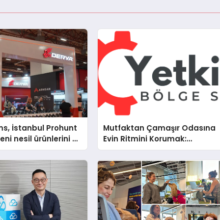
s, İstanbul Prohunt
Mutfaktan Çamaşır Odasına
ni nesil ürünlerini ve
Evin Ritmini Korumak:
arka vizyonunu
Electrolux Cihazlarında Dürüs
Teknik Destek Deneyimi