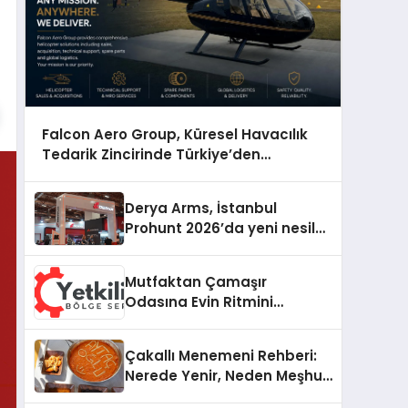
Falcon Aero Group, Küresel Havacılık
Tedarik Zincirinde Türkiye’den
Dünyaya Açılıyor
Derya Arms, İstanbul
Prohunt 2026’da yeni nesil
ürünlerini ve global marka
vizyonunu sergiledi
Mutfaktan Çamaşır
Odasına Evin Ritmini
Korumak: Electrolux
Cihazlarında Dürüst Teknik
Çakallı Menemeni Rehberi:
Destek Deneyimi
Nerede Yenir, Neden Meşhur,
Nasıl Yapılır?