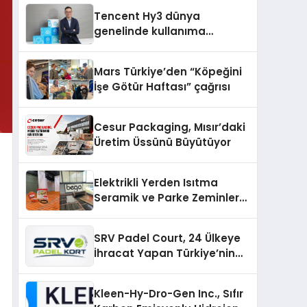
Tencent Hy3 dünya
genelinde kullanıma
sunuldu
Mars Türkiye’den “Köpeğini
İşe Götür Haftası” çağrısı
Cesur Packaging, Mısır’daki
Üretim Üssünü Büyütüyor
Elektrikli Yerden Isıtma
Seramik ve Parke Zeminler
İçin En Verimli Çözümler
SRV Padel Court, 24 Ülkeye
İhracat Yapan Türkiye’nin
Padel Kortu Üretim Gücü
Kleen-Hy-Dro-Gen Inc., Sıfır