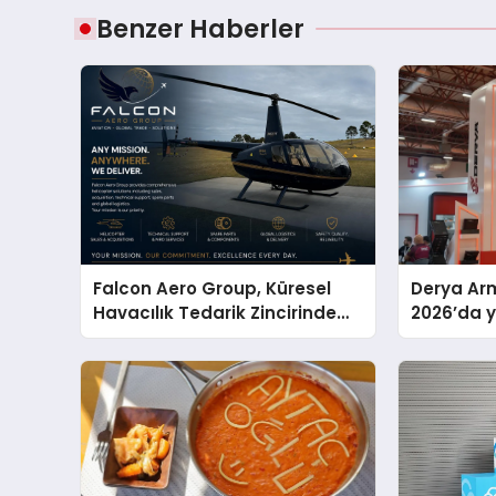
Benzer Haberler
Falcon Aero Group, Küresel
Derya Arm
Havacılık Tedarik Zincirinde
2026’da ye
Türkiye’den Dünyaya Açılıyor
global m
sergiledi