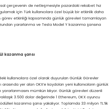
n yasal çerçevenin de netleşmesiyle pazardaki rekabet hız
ulamak için Türk kullanıcılara özel büyük bir etkinlik daha
lan görev etkinliği kapsamında günlük görevleri tamamlayan
havuzundan yararlanma ve Tesla Model Y kazanma şansına
ül kazanma şansı
eki kullanıcılara özel olarak duyurulan Günlük Görevler
rı arasında yer alan OKX’e kaydolan yeni kullanıcıların günlük
yararlanmasını mümkün kılıyor. Günlük görevleri düzenli
 yaklaşık 3.500 dolar değerinde 1 Ethereum, OKX oyuncu
ödülleri kazanma şansı yakalıyor. Toplamda 33 milyon TL’lik