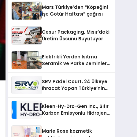
Mars Türkiye’den “Köpeğini
İşe Götür Haftası” çağrısı
Cesur Packaging, Mısır’daki
Üretim Üssünü Büyütüyor
Elektrikli Yerden Isıtma
Seramik ve Parke Zeminler
İçin En Verimli Çözümler
SRV Padel Court, 24 Ülkeye
İhracat Yapan Türkiye’nin
Padel Kortu Üretim Gücü
Kleen-Hy-Dro-Gen Inc., Sıfır
Karbon Emisyonlu Hidrojen
Isıtma Teknolojisinde ISO ve
TSSA Düzenleyici Onaylarını
Marie Rose kozmetik
Aldı