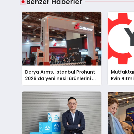
Benzer Haberler
Derya Arms, İstanbul Prohunt
Mutfakta
2026’da yeni nesil ürünlerini ve
Evin Ritm
global marka vizyonunu
Electrolu
sergiledi
Teknik D