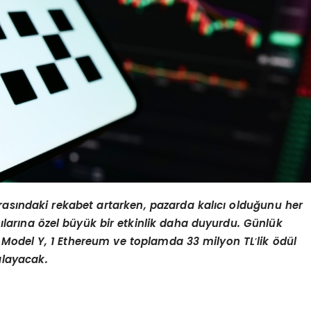
arasındaki rekabet artarken, pazarda kalıcı olduğunu her
cılarına
ö
zel büyük bir etkinlik daha duyurdu. Günlük
a Model Y, 1 Ethereum ve toplamda 33 milyon TL
’
lik
ö
dül
layacak.