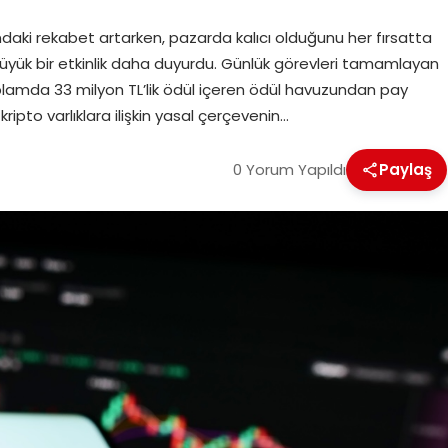
ndaki rekabet artarken, pazarda kalıcı olduğunu her fırsatta
 büyük bir etkinlik daha duyurdu. Günlük görevleri tamamlayan
toplamda 33 milyon TL’lik ödül içeren ödül havuzundan pay
pto varlıklara ilişkin yasal çerçevenin…
0 Yorum Yapıldı
Paylaş