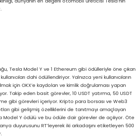
nliği, dünyanın en değerli otomobil üreticisi Tesla’nın
.
duğu, Tesla Model Y ve 1 Ethereum gibi ödülleriyle öne çıkan
llanıcıları dahi ödüllendiriyor. Yalnızca yeni kullanıcıların
atılmak için OKX’e kaydolan ve kimlik doğrulaması yapan
ıyor. Takip eden basit görevler, 10 USDT yatırma, 50 USDT
 gibi görevleri içeriyor. Kripto para borsası ve Web3
tları gibi gelişmiş özelliklerini de tanıtmayı amaçlayan
esla Model Y ödülü ve bu ödüle dair görevler de açılıyor. Öte
ya duyurusunu RT’leyerek iki arkadaşını etiketleyen 500
.