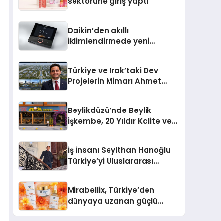
sektörüne giriş yaptı
Daikin’den akıllı
iklimlendirmede yeni
dönem: Madoka Plus
Türkiye’de
Türkiye ve Irak’taki Dev
Projelerin Mimarı Ahmet
Hasan Salim Beyoğlu, 10
Milyon Metrekarelik “Al Yusuf
Beylikdüzü’nde Beylik
Holding Industrial City”
İşkembe, 20 Yıldır Kalite ve
Projesini Hayata Geçirecek
Lezzetin Değişmeyen Adresi
İş İnsanı Seyithan Hanoğlu
Türkiye’yi Uluslararası
Arenada Tanıtmayı
Hedefliyor
Mirabellix, Türkiye’den
dünyaya uzanan güçlü
büyümesini sürdürüyor