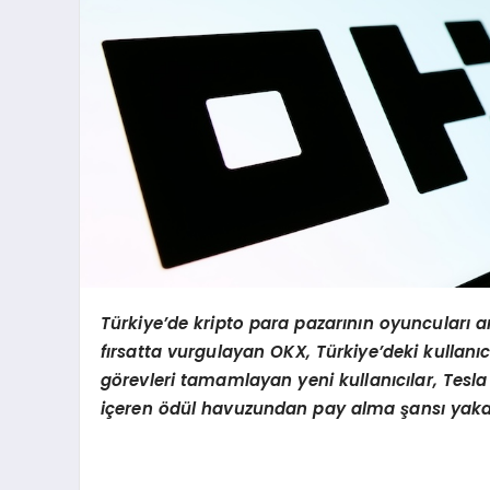
Türkiye’de kripto para pazarının oyuncuları 
fırsatta vurgulayan OKX, Türkiye’deki kullanı
g
ö
revleri tamamlayan yeni kullanıcılar, Tesl
iç
eren
ö
dül havuzundan pay alma şansı yaka