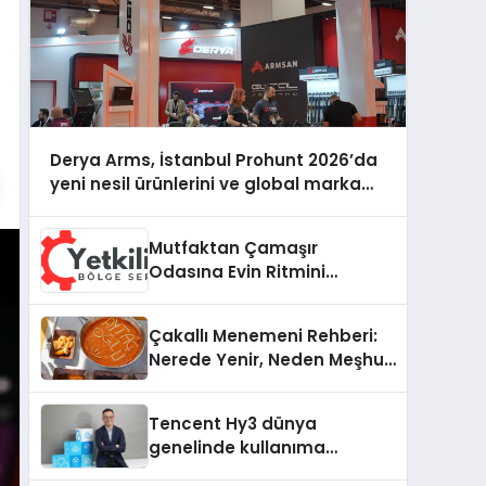
Derya Arms, İstanbul Prohunt 2026’da
yeni nesil ürünlerini ve global marka
vizyonunu sergiledi
Mutfaktan Çamaşır
Odasına Evin Ritmini
Korumak: Electrolux
Cihazlarında Dürüst Teknik
Çakallı Menemeni Rehberi:
Destek Deneyimi
Nerede Yenir, Neden Meşhur,
Nasıl Yapılır?
Tencent Hy3 dünya
genelinde kullanıma
sunuldu