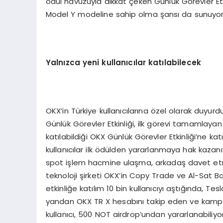
ödül havuzuyla dikkat çeken Günlük Görevler Etki
Model Y modeline sahip olma şansı da sunuyor
Yalnızca yeni kullanıcılar katılabilecek
OKX’in Türkiye kullanıcılarına özel olarak duyur
Günlük Görevler Etkinliği, ilk görevi tamamlayan ku
katılabildiği OKX Günlük Görevler Etkinliği’ne k
kullanıcılar ilk ödülden yararlanmaya hak kazan
spot işlem hacmine ulaşma, arkadaş davet etme
teknoloji şirketi OKX’in Copy Trade ve Al-Sat Bo
etkinliğe katılım 10 bin kullanıcıyı aştığında, T
yandan OKX TR X hesabını takip eden ve kampan
kullanıcı, 500 NOT airdrop’undan yararlanabiliyor