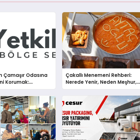
n Çamaşır Odasına
Çakallı Menemeni Rehberi:
ini Korumak:
Nerede Yenir, Neden Meşhur,
x Cihazlarında Dürüst
Nasıl Yapılır?
estek Deneyimi