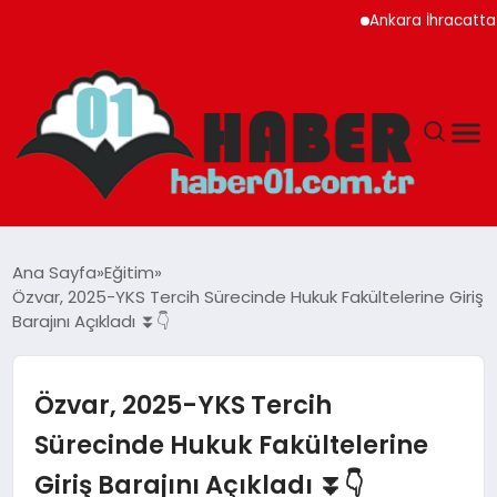
Ankara İhracatta Rekor 
ANASAYFA
Ana Sayfa
Eğitim
Özvar, 2025-YKS Tercih Sürecinde Hukuk Fakültelerine Giriş
ADANA
Barajını Açıkladı ⏬👇
YAŞAM
Özvar, 2025-YKS Tercih
GÜNDEM
Sürecinde Hukuk Fakültelerine
Giriş Barajını Açıkladı ⏬👇
MAGAZIN