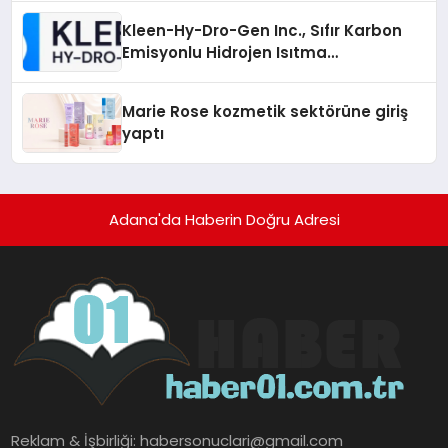
Kleen-Hy-Dro-Gen Inc., Sıfır Karbon
Emisyonlu Hidrojen Isıtma
Teknolojisinde ISO ve TSSA
Düzenleyici Onaylarını Aldı
Marie Rose kozmetik sektörüne giriş
yaptı
Adana'da Haberin Doğru Adresi
Reklam & İşbirliği:
habersonuclari@gmail.com