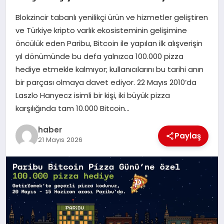
Blokzincir tabanlı yenilikçi ürün ve hizmetler geliştiren
EĞITIM
ve Türkiye kripto varlık ekosisteminin gelişimine
öncülük eden Paribu, Bitcoin ile yapılan ilk alışverişin
TEKNOLOJI
yıl dönümünde bu defa yalnızca 100.000 pizza
hediye etmekle kalmıyor; kullanıcılarını bu tarihi anın
bir parçası olmaya davet ediyor. 22 Mayıs 2010’da
Laszlo Hanyecz isimli bir kişi, iki büyük pizza
karşılığında tam 10.000 Bitcoin…
haber
Paylaş
21 Mayıs 2026