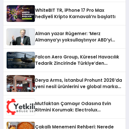
WhiteBIT TR, iPhone 17 Pro Max
hediyeli Kripto Karnavalı’nı başlattı
Alman yazar Rügemer: ‘Merz
Almanya’yı yoksullaştırıyor ABD’yi
zenginleştiriyor’
Falcon Aero Group, Küresel Havacılık
Tedarik Zincirinde Türkiye’den
Dünyaya Açılıyor
Derya Arms, İstanbul Prohunt 2026’da
yeni nesil ürünlerini ve global marka
vizyonunu sergiledi
Mutfaktan Çamaşır Odasına Evin
Ritmini Korumak: Electrolux
Cihazlarında Dürüst Teknik Destek
Deneyimi
Çakallı Menemeni Rehberi: Nerede