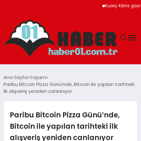
Kuzey Kıbrıs gayrimenku
ANASAYFA
Ana Sayfa
Yaşam
Paribu Bitcoin Pizza Günü’nde, Bitcoin ile yapılan tarihteki
ADANA
ilk alışveriş yeniden canlanıyor
YAŞAM
Paribu Bitcoin Pizza Günü’nde,
GÜNDEM
Bitcoin ile yapılan tarihteki ilk
alışveriş yeniden canlanıyor
MAGAZIN