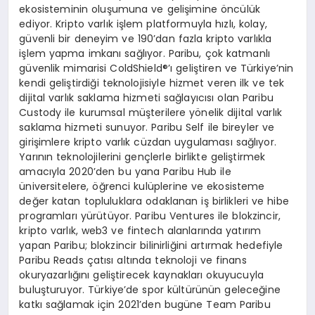
ekosisteminin oluşumuna ve gelişimine öncülük
ediyor. Kripto varlık işlem platformuyla hızlı, kolay,
güvenli bir deneyim ve 190’dan fazla kripto varlıkla
işlem yapma imkanı sağlıyor. Paribu, çok katmanlı
güvenlik mimarisi ColdShield®’ı geliştiren ve Türkiye’nin
kendi geliştirdiği teknolojisiyle hizmet veren ilk ve tek
dijital varlık saklama hizmeti sağlayıcısı olan Paribu
Custody ile kurumsal müşterilere yönelik dijital varlık
saklama hizmeti sunuyor. Paribu Self ile bireyler ve
girişimlere kripto varlık cüzdan uygulaması sağlıyor.
Yarının teknolojilerini gençlerle birlikte geliştirmek
amacıyla 2020’den bu yana Paribu Hub ile
üniversitelere, öğrenci kulüplerine ve ekosisteme
değer katan topluluklara odaklanan iş birlikleri ve hibe
programları yürütüyor. Paribu Ventures ile blokzincir,
kripto varlık, web3 ve fintech alanlarında yatırım
yapan Paribu; blokzincir bilinirliğini artırmak hedefiyle
Paribu Reads çatısı altında teknoloji ve finans
okuryazarlığını geliştirecek kaynakları okuyucuyla
buluşturuyor. Türkiye’de spor kültürünün geleceğine
katkı sağlamak için 2021’den bugüne Team Paribu