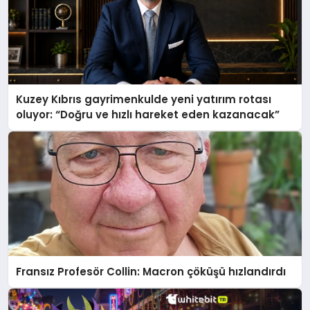
Kuzey Kıbrıs gayrimenkulde yeni yatırım rotası
oluyor: “Doğru ve hızlı hareket eden kazanacak”
Fransız Profesör Collin: Macron çöküşü hızlandırdı