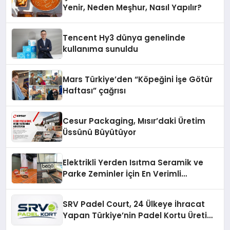
Yenir, Neden Meşhur, Nasıl Yapılır?
Tencent Hy3 dünya genelinde
kullanıma sunuldu
Mars Türkiye’den “Köpeğini İşe Götür
Haftası” çağrısı
Cesur Packaging, Mısır’daki Üretim
Üssünü Büyütüyor
Elektrikli Yerden Isıtma Seramik ve
Parke Zeminler İçin En Verimli
Çözümler
SRV Padel Court, 24 Ülkeye İhracat
Yapan Türkiye’nin Padel Kortu Üretim
Gücü