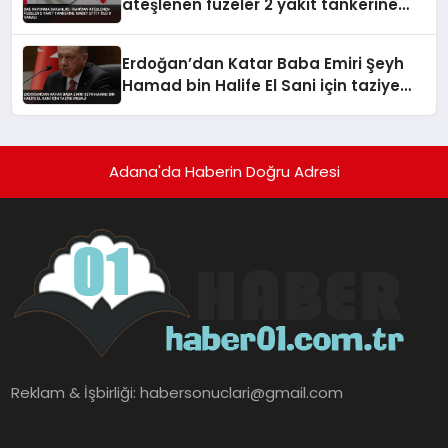
ateşlenen füzeler 2 yakıt tankerine
isabet etti 1 ölü 8 yaralı
Erdoğan’dan Katar Baba Emiri Şeyh
Hamad bin Halife El Sani için taziye
mesajı
Adana'da Haberin Doğru Adresi
Reklam & İşbirliği:
habersonuclari@gmail.com