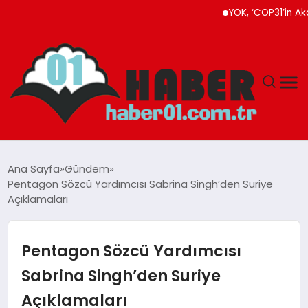
YÖK, ‘COP31’in Akademik 
ANASAYFA
Ana Sayfa
Gündem
Pentagon Sözcü Yardımcısı Sabrina Singh’den Suriye
ADANA
Açıklamaları
YAŞAM
Pentagon Sözcü Yardımcısı
GÜNDEM
Sabrina Singh’den Suriye
Açıklamaları
MAGAZIN