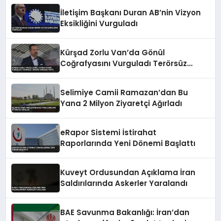
İletişim Başkanı Duran AB’nin Vizyon
Eksikliğini Vurguladı
Kürşad Zorlu Van’da Gönül
Coğrafyasını Vurguladı Terörsüz
Türkiye Vurgusu Yaptı
Selimiye Camii Ramazan’dan Bu
Yana 2 Milyon Ziyaretçi Ağırladı
eRapor Sistemi İstirahat
Raporlarında Yeni Dönemi Başlattı
Kuveyt Ordusundan Açıklama İran
Saldırılarında Askerler Yaralandı
BAE Savunma Bakanlığı: İran’dan