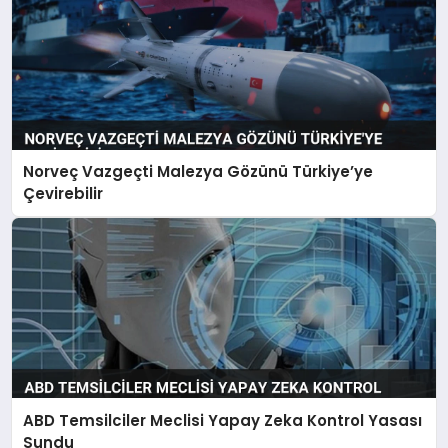
Norveç Vazgeçti Malezya Gözünü Türkiye’ye
Çevirebilir
ABD Temsilciler Meclisi Yapay Zeka Kontrol Yasası
Sundu