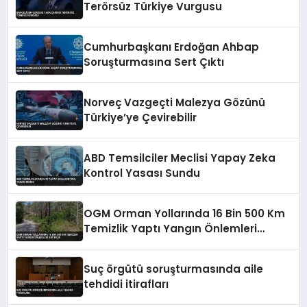
Terörsüz Türkiye Vurgusu
Cumhurbaşkanı Erdoğan Ahbap
Soruşturmasına Sert Çıktı
Norveç Vazgeçti Malezya Gözünü
Türkiye’ye Çevirebilir
ABD Temsilciler Meclisi Yapay Zeka
Kontrol Yasası Sundu
OGM Orman Yollarında 16 Bin 500 Km
Temizlik Yaptı Yangın Önlemleri
Artırıldı
Suç örgütü soruşturmasında aile
tehdidi itirafları