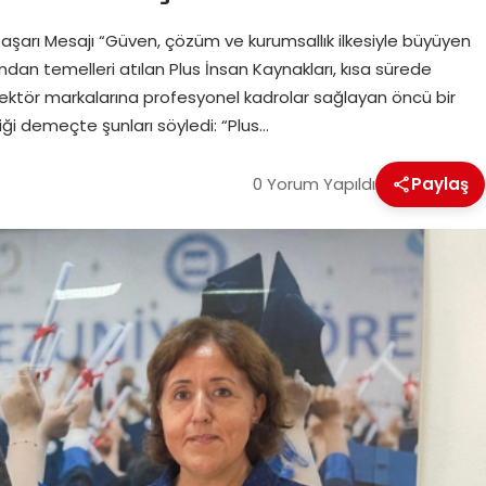
şarı Mesajı “Güven, çözüm ve kurumsallık ilkesiyle büyüyen
an temelleri atılan Plus İnsan Kaynakları, kısa sürede
sektör markalarına profesyonel kadrolar sağlayan öncü bir
i demeçte şunları söyledi: “Plus…
0 Yorum Yapıldı
Paylaş