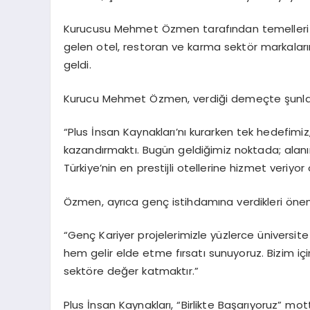
Kurucusu Mehmet Özmen tarafından temelleri at
gelen otel, restoran ve karma sektör markalar
geldi.
Kurucu Mehmet Özmen, verdiği demeçte şunları
“Plus İnsan Kaynakları’nı kurarken tek hedefimiz,
kazandırmaktı. Bugün geldiğimiz noktada; alanı
Türkiye’nin en prestijli otellerine hizmet veriyo
Özmen, ayrıca genç istihdamına verdikleri önem
“Genç Kariyer projelerimizle yüzlerce üniversi
hem gelir elde etme fırsatı sunuyoruz. Bizim iç
sektöre değer katmaktır.”
Plus İnsan Kaynakları, “Birlikte Başarıyoruz”