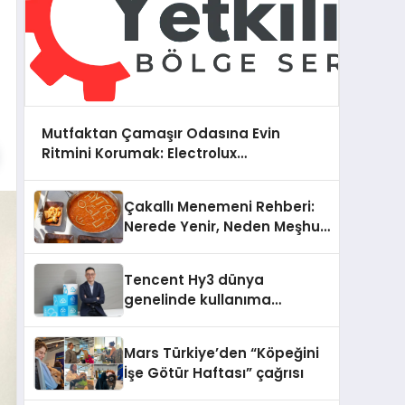
Mutfaktan Çamaşır Odasına Evin
Ritmini Korumak: Electrolux
Cihazlarında Dürüst Teknik Destek
Deneyimi
Çakallı Menemeni Rehberi:
Nerede Yenir, Neden Meşhur,
Nasıl Yapılır?
Tencent Hy3 dünya
genelinde kullanıma
sunuldu
Mars Türkiye’den “Köpeğini
İşe Götür Haftası” çağrısı