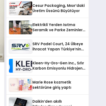
Cesur Packaging, Mısır’daki
Üretim Üssünü Büyütüyor
Elektrikli Yerden Isıtma
Seramik ve Parke Zeminler
İçin En Verimli Çözümler
SRV Padel Court, 24 Ülkeye
İhracat Yapan Türkiye’nin
Padel Kortu Üretim Gücü
Kleen-Hy-Dro-Gen Inc., Sıfır
Karbon Emisyonlu Hidrojen
Isıtma Teknolojisinde ISO ve
TSSA Düzenleyici Onaylarını
Marie Rose kozmetik
Aldı
sektörüne giriş yaptı
Daikin’den akıllı