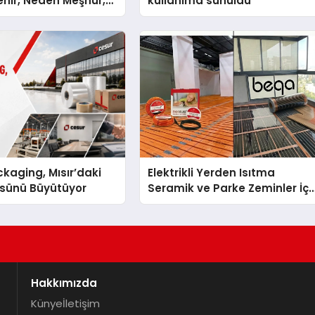
nir, Neden Meşhur,
kullanıma sunuldu
lır?
kaging, Mısır’daki
Elektrikli Yerden Isıtma
ssünü Büyütüyor
Seramik ve Parke Zeminler İçi
En Verimli Çözümler
Hakkımızda
Künye
İletişim