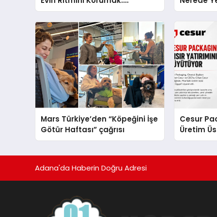
Evin Ritmini Korumak:
Nerede Ye
Electrolux Cihazlarında Dürüst
Nasıl Yapı
Teknik Destek Deneyimi
Mars Türkiye’den “Köpeğini İşe
Cesur Pac
Götür Haftası” çağrısı
Üretim Ü
Adana'da Haberin Doğru Adresi