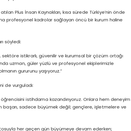
ılan Plus İnsan Kaynakları, kısa sürede Türkiye’nin önde
ına profesyonel kadrolar sağlayan öncü bir kurum haline
 söyledi:
 sektöre istikrarlı, güvenilir ve kurumsal bir çözüm ortağı
nda uzman, güler yüzlü ve profesyonel ekiplerimizle
r olmanın gururunu yaşıyoruz.”
i de vurguladı:
te öğrencisini istihdama kazandırıyoruz. Onlara hem deneyim
in başarı, sadece büyümek değil; gençlere, işletmelere ve
 mottosuyla her geçen gün büyümeye devam ederken;