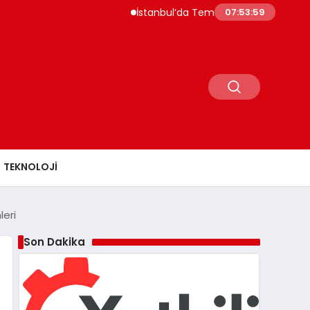
İstanbul’da Temmuz Ayı Fiyat Hareketliliği Si
07:54:00
TEKNOLOJI
eri
Son Dakika