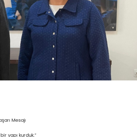
şarı Mesajı
bir yapı kurduk.”