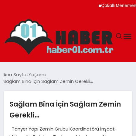
Çakallı Menemeni Rehber
ANASAYFA
Ana Sayfa
Yaşam
Sağlam Bina İçin Sağlam Zemin Gerekli…
ADANA
YAŞAM
Sağlam Bina İçin Sağlam Zemin
Gerekli…
GÜNDEM
Tanyer Yapı Zemin Grubu Koordinatörü İnşaat
MAGAZIN