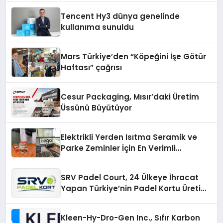
Tencent Hy3 dünya genelinde
kullanıma sunuldu
Mars Türkiye’den “Köpeğini İşe Götür
Haftası” çağrısı
Cesur Packaging, Mısır’daki Üretim
Üssünü Büyütüyor
Elektrikli Yerden Isıtma Seramik ve
Parke Zeminler İçin En Verimli
Çözümler
SRV Padel Court, 24 Ülkeye İhracat
Yapan Türkiye’nin Padel Kortu Üretim
Gücü
Kleen-Hy-Dro-Gen Inc., Sıfır Karbon