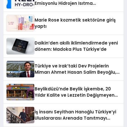
Emisyonlu Hidrojen Isıtma
Teknolojisinde ISO ve TSSA
Düzenleyici Onaylarını Aldı
Marie Rose kozmetik sektörüne giriş
yaptı
Daikin’den akıllı iklimlendirmede yeni
dönem: Madoka Plus Türkiye’de
Türkiye ve Irak’taki Dev Projelerin
Mimarı Ahmet Hasan Salim Beyoğlu,
10 Milyon Metrekarelik “Al Yusuf
Holding Industrial City” Projesini
Beylikdüzü’nde Beylik İşkembe, 20
Hayata Geçirecek
Yıldır Kalite ve Lezzetin Değişmeyen
Adresi
İş İnsanı Seyithan Hanoğlu Türkiye’yi
Uluslararası Arenada Tanıtmayı
Hedefliyor