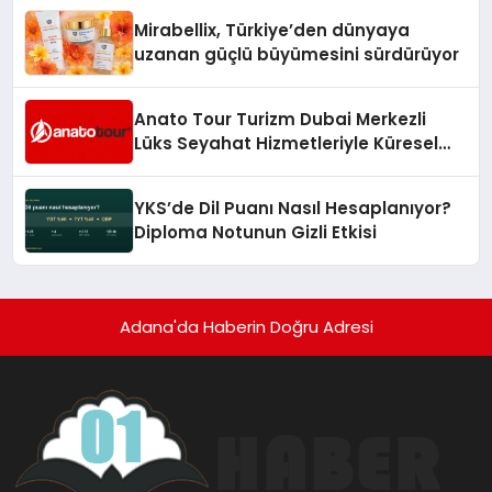
Mirabellix, Türkiye’den dünyaya
uzanan güçlü büyümesini sürdürüyor
Anato Tour Turizm Dubai Merkezli
Lüks Seyahat Hizmetleriyle Küresel
Turizmde Öne Çıkıyor
YKS’de Dil Puanı Nasıl Hesaplanıyor?
Diploma Notunun Gizli Etkisi
Adana'da Haberin Doğru Adresi