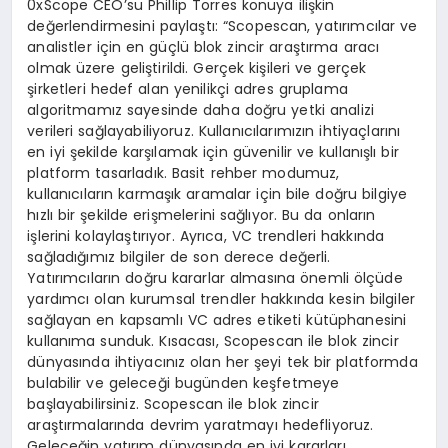
0xScope CEO’su Phillip Torres konuya ilişkin
değerlendirmesini paylaştı: “Scopescan, yatırımcılar ve
analistler için en güçlü blok zincir araştırma aracı
olmak üzere geliştirildi. Gerçek kişileri ve gerçek
şirketleri hedef alan yenilikçi adres gruplama
algoritmamız sayesinde daha doğru yetki analizi
verileri sağlayabiliyoruz. Kullanıcılarımızın ihtiyaçlarını
en iyi şekilde karşılamak için güvenilir ve kullanışlı bir
platform tasarladık. Basit rehber modumuz,
kullanıcıların karmaşık aramalar için bile doğru bilgiye
hızlı bir şekilde erişmelerini sağlıyor. Bu da onların
işlerini kolaylaştırıyor. Ayrıca, VC trendleri hakkında
sağladığımız bilgiler de son derece değerli.
Yatırımcıların doğru kararlar almasına önemli ölçüde
yardımcı olan kurumsal trendler hakkında kesin bilgiler
sağlayan en kapsamlı VC adres etiketi kütüphanesini
kullanıma sunduk. Kısacası, Scopescan ile blok zincir
dünyasında ihtiyacınız olan her şeyi tek bir platformda
bulabilir ve geleceği bugünden keşfetmeye
başlayabilirsiniz. Scopescan ile blok zincir
araştırmalarında devrim yaratmayı hedefliyoruz.
Geleceğin yatırım dünyasında en iyi kararları