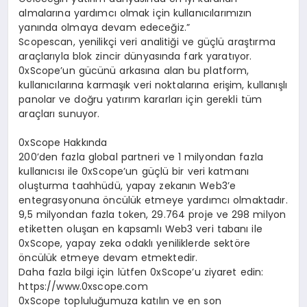
almalarına yardımcı olmak için kullanıcılarımızın
yanında olmaya devam edeceğiz.”
Scopescan, yenilikçi veri analitiği ve güçlü araştırma
araçlarıyla blok zincir dünyasında fark yaratıyor.
0xScope’un gücünü arkasına alan bu platform,
kullanıcılarına karmaşık veri noktalarına erişim, kullanışlı
panolar ve doğru yatırım kararları için gerekli tüm
araçları sunuyor.
0xScope Hakkında
200’den fazla global partneri ve 1 milyondan fazla
kullanıcısı ile 0xScope’un güçlü bir veri katmanı
oluşturma taahhüdü, yapay zekanın Web3’e
entegrasyonuna öncülük etmeye yardımcı olmaktadır.
9,5 milyondan fazla token, 29.764 proje ve 298 milyon
etiketten oluşan en kapsamlı Web3 veri tabanı ile
0xScope, yapay zeka odaklı yeniliklerde sektöre
öncülük etmeye devam etmektedir.
Daha fazla bilgi için lütfen 0xScope’u ziyaret edin:
https://www.0xscope.com
0xScope topluluğumuza katılın ve en son