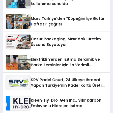
kullanıma sunuldu
Mars Türkiye’den “Köpeğini İşe Götür
Haftası” çağrısı
Cesur Packaging, Mısır’daki Üretim
Üssünü Büyütüyor
Elektrikli Yerden Isıtma Seramik ve
Parke Zeminler İçin En Verimli
Çözümler
SRV Padel Court, 24 Ülkeye İhracat
Yapan Türkiye’nin Padel Kortu Üretim
Gücü
Kleen-Hy-Dro-Gen Inc., Sıfır Karbon
Emisyonlu Hidrojen Isıtma
Teknolojisinde ISO ve TSSA