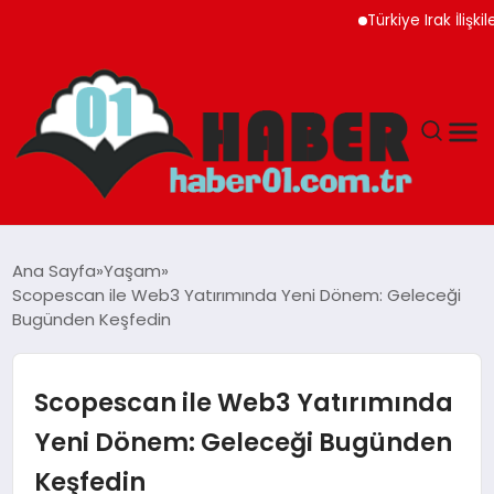
Türkiye Irak İlişkileri Ye
ANASAYFA
Ana Sayfa
Yaşam
Scopescan ile Web3 Yatırımında Yeni Dönem: Geleceği
ADANA
Bugünden Keşfedin
YAŞAM
Scopescan ile Web3 Yatırımında
GÜNDEM
Yeni Dönem: Geleceği Bugünden
Keşfedin
MAGAZIN