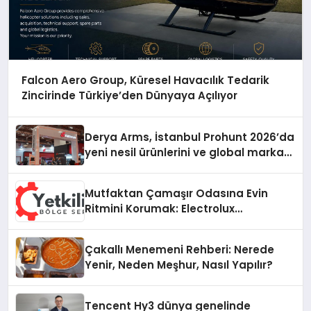
Falcon Aero Group, Küresel Havacılık Tedarik
Zincirinde Türkiye’den Dünyaya Açılıyor
Derya Arms, İstanbul Prohunt 2026’da
yeni nesil ürünlerini ve global marka
vizyonunu sergiledi
Mutfaktan Çamaşır Odasına Evin
Ritmini Korumak: Electrolux
Cihazlarında Dürüst Teknik Destek
Deneyimi
Çakallı Menemeni Rehberi: Nerede
Yenir, Neden Meşhur, Nasıl Yapılır?
Tencent Hy3 dünya genelinde