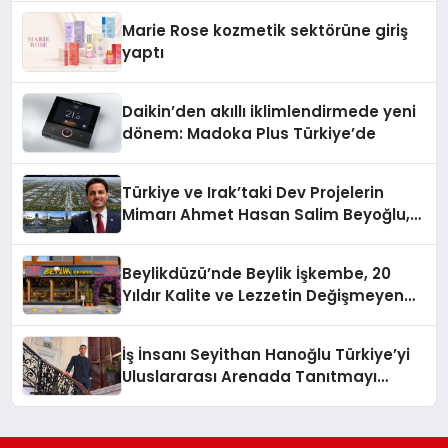
Düzenleyici Onaylarını Aldı
Marie Rose kozmetik sektörüne giriş
yaptı
Daikin’den akıllı iklimlendirmede yeni
dönem: Madoka Plus Türkiye’de
Türkiye ve Irak’taki Dev Projelerin
Mimarı Ahmet Hasan Salim Beyoğlu,
10 Milyon Metrekarelik “Al Yusuf
Holding Industrial City” Projesini
Beylikdüzü’nde Beylik İşkembe, 20
Hayata Geçirecek
Yıldır Kalite ve Lezzetin Değişmeyen
Adresi
İş İnsanı Seyithan Hanoğlu Türkiye’yi
Uluslararası Arenada Tanıtmayı
Hedefliyor