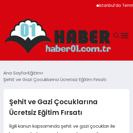
İstanbul’da Temmuz Ayı F
ANASAYFA
Ana Sayfa
Eğitim
Şehit ve Gazi Çocuklarına Ücretsiz Eğitim Fırsatı
ADANA
YAŞAM
Şehit ve Gazi Çocuklarına
Ücretsiz Eğitim Fırsatı
GÜNDEM
İlgili kanun kapsamında şehit ve gazi çocukları ile
MAGAZIN