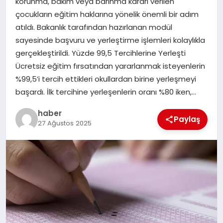
korunma, bakım veya barınma kararı verilen
çocukların eğitim haklarına yönelik önemli bir adım
EĞITIM
atıldı. Bakanlık tarafından hazırlanan modül
sayesinde başvuru ve yerleştirme işlemleri kolaylıkla
TEKNOLOJI
gerçekleştirildi. Yüzde 99,5 Tercihlerine Yerleşti
Ücretsiz eğitim fırsatından yararlanmak isteyenlerin
%99,5’i tercih ettikleri okullardan birine yerleşmeyi
başardı. İlk tercihine yerleşenlerin oranı %80 iken,…
haber
Paylaş
27 Ağustos 2025