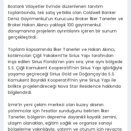
Bostanlı Vilayetler Evi’nde düzenlenen tanıtım
toplantısında, tek satış yetkilisi olan Coldwell Banker
Deniz Gayrimenkul’un Kurucusu Broker İlker Tanerler ve
Broker Hakan Akıncı yaklaşık 100 gayrimenkul
danışmanına projelerin ayrıntılarını içeren bir sunum
gerçekleştirdi.
Toplantı kapsamında İlker Tanerler ve Hakan Akıncı,
katılımcıları Çiğli Yakakent’te Sirius Yapı tarafından
inşa edilen Sirius Florida’nın yanı sıra; yine aynı bölgede
S.S. Çiğli Kamukent Kooperatifi’nin Sirius Yapı işbirliğiyle
yaşama geçireceği Sirius Gold ve Doğançay’da S.S.
Kamukent Bayraklı Kooperatifi’nin yine Sirius Yapı ile
birlikte projelendireceği Nova Star Residence hakkında
bilgilendirdi.
İzmir’in yeni çekim merkezi olan kuzey aksının
yatırımcılar için fırsatlar sunduğunu belirten İlker
Tanerler, bölgenin depreme dayanıklı kayalık zemini,
ulaşım olanakları, eğitim sağlık ve organize sanayi
bölgelerine yakınlığıyla, yatırım ve oturum için revaçta