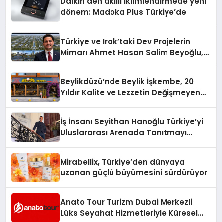
Daikin’den akıllı iklimlendirmede yeni
dönem: Madoka Plus Türkiye’de
Türkiye ve Irak’taki Dev Projelerin
Mimarı Ahmet Hasan Salim Beyoğlu,
10 Milyon Metrekarelik “Al Yusuf
Holding Industrial City” Projesini
Beylikdüzü’nde Beylik İşkembe, 20
Hayata Geçirecek
Yıldır Kalite ve Lezzetin Değişmeyen
Adresi
İş İnsanı Seyithan Hanoğlu Türkiye’yi
Uluslararası Arenada Tanıtmayı
Hedefliyor
Mirabellix, Türkiye’den dünyaya
uzanan güçlü büyümesini sürdürüyor
Anato Tour Turizm Dubai Merkezli
Lüks Seyahat Hizmetleriyle Küresel