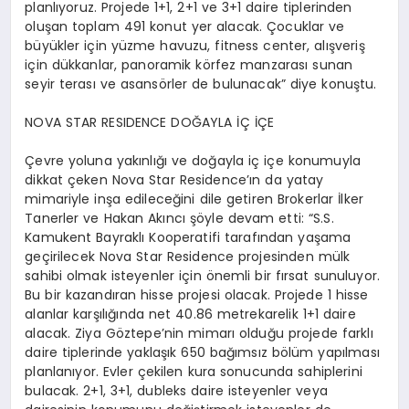
planlıyoruz. Projede 1+1, 2+1 ve 3+1 daire tiplerinden
oluşan toplam 491 konut yer alacak. Çocuklar ve
büyükler için yüzme havuzu, fitness center, alışveriş
için dükkanlar, panoramik körfez manzarası sunan
seyir terası ve asansörler de bulunacak” diye konuştu.
NOVA STAR RESIDENCE DOĞAYLA İÇ İÇE
Çevre yoluna yakınlığı ve doğayla iç içe konumuyla
dikkat çeken Nova Star Residence’ın da yatay
mimariyle inşa edileceğini dile getiren Brokerlar İlker
Tanerler ve Hakan Akıncı şöyle devam etti: “S.S.
Kamukent Bayraklı Kooperatifi tarafından yaşama
geçirilecek Nova Star Residence projesinden mülk
sahibi olmak isteyenler için önemli bir fırsat sunuluyor.
Bu bir kazandıran hisse projesi olacak. Projede 1 hisse
alanlar karşılığında net 40.86 metrekarelik 1+1 daire
alacak. Ziya Göztepe’nin mimarı olduğu projede farklı
daire tiplerinde yaklaşık 650 bağımsız bölüm yapılması
planlanıyor. Evler çekilen kura sonucunda sahiplerini
bulacak. 2+1, 3+1, dubleks daire isteyenler veya