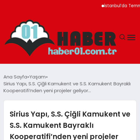
İstanbul’da Temmuz Ayı 
ANASAYFA
Ana Sayfa
Yaşam
Sirius Yapı, S.S. Çiğli Kamukent ve S.S. Kamukent Bayraklı
ADANA
Kooperatifi’nden yeni projeler geliyor…
YAŞAM
Sirius Yapı, S.S. Çiğli Kamukent ve
GÜNDEM
S.S. Kamukent Bayraklı
Kooperatifi’nden yeni projeler
MAGAZIN