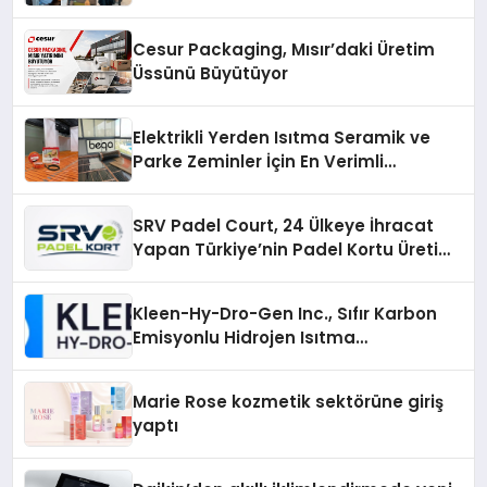
Cesur Packaging, Mısır’daki Üretim
Üssünü Büyütüyor
Elektrikli Yerden Isıtma Seramik ve
Parke Zeminler İçin En Verimli
Çözümler
SRV Padel Court, 24 Ülkeye İhracat
Yapan Türkiye’nin Padel Kortu Üretim
Gücü
Kleen-Hy-Dro-Gen Inc., Sıfır Karbon
Emisyonlu Hidrojen Isıtma
Teknolojisinde ISO ve TSSA
Düzenleyici Onaylarını Aldı
Marie Rose kozmetik sektörüne giriş
yaptı