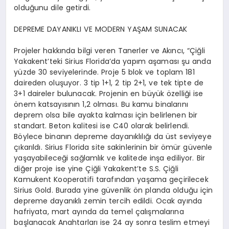
olduğunu dile getirdi.
DEPREME DAYANIKLI VE MODERN YAŞAM SUNACAK
Projeler hakkında bilgi veren Tanerler ve Akıncı, “Çiğli
Yakakent’teki Sirius Florida’da yapım aşaması şu anda
yüzde 30 seviyelerinde. Proje 5 blok ve toplam 181
daireden oluşuyor. 3 tip 1+1, 2 tip 2+1, ve tek tipte de
3+1 daireler bulunacak. Projenin en büyük özelliği ise
önem katsayısının 1,2 olması. Bu kamu binalarını
deprem olsa bile ayakta kalması için belirlenen bir
standart. Beton kalitesi ise C40 olarak belirlendi.
Böylece binanın depreme dayanıklılığı da üst seviyeye
çıkarıldı. Sirius Florida site sakinlerinin bir ömür güvenle
yaşayabileceği sağlamlık ve kalitede inşa ediliyor. Bir
diğer proje ise yine Çiğli Yakakent’te S.S. Çiğli
Kamukent Kooperatifi tarafından yaşama geçirilecek
Sirius Gold. Burada yine güvenlik ön planda olduğu için
depreme dayanıklı zemin tercih edildi. Ocak ayında
hafriyata, mart ayında da temel çalışmalarına
başlanacak Anahtarları ise 24 ay sonra teslim etmeyi