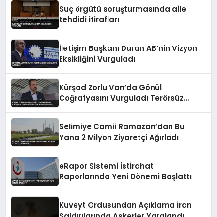
Suç örgütü soruşturmasında aile
tehdidi itirafları
İletişim Başkanı Duran AB’nin Vizyon
Eksikliğini Vurguladı
Kürşad Zorlu Van’da Gönül
Coğrafyasını Vurguladı Terörsüz
Türkiye Vurgusu Yaptı
Selimiye Camii Ramazan’dan Bu
Yana 2 Milyon Ziyaretçi Ağırladı
eRapor Sistemi İstirahat
Raporlarında Yeni Dönemi Başlattı
Kuveyt Ordusundan Açıklama İran
Saldırılarında Askerler Yaralandı