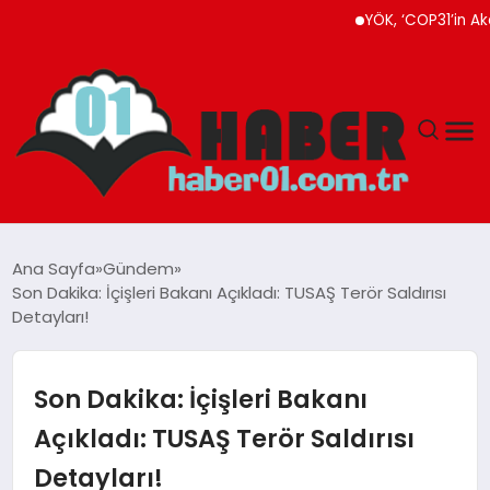
YÖK, ‘COP31’in Akademik
ANASAYFA
Ana Sayfa
Gündem
Son Dakika: İçişleri Bakanı Açıkladı: TUSAŞ Terör Saldırısı
ADANA
Detayları!
YAŞAM
Son Dakika: İçişleri Bakanı
GÜNDEM
Açıkladı: TUSAŞ Terör Saldırısı
Detayları!
MAGAZIN