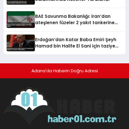
BAE Savunma Bakanlığı: İran’dan
ateşlenen füzeler 2 yakıt tankerine
isabet etti 1 ölü 8 yaralı
Erdoğan’dan Katar Baba Emiri Şeyh
Hamad bin Halife El Sani için taziye
mesajı
Adana'da Haberin Doğru Adresi