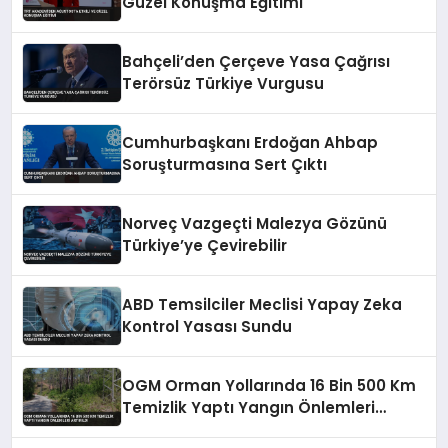
Güzel Konuşma Eğitimi
Bahçeli’den Çerçeve Yasa Çağrısı
Terörsüz Türkiye Vurgusu
Cumhurbaşkanı Erdoğan Ahbap
Soruşturmasına Sert Çıktı
Norveç Vazgeçti Malezya Gözünü
Türkiye’ye Çevirebilir
ABD Temsilciler Meclisi Yapay Zeka
Kontrol Yasası Sundu
OGM Orman Yollarında 16 Bin 500 Km
Temizlik Yaptı Yangın Önlemleri
Artırıldı