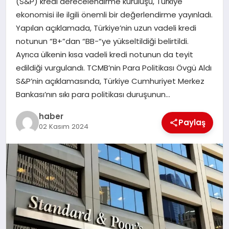
(S&P) kredi derecelendirme kuruluşu, Türkiye
ekonomisi ile ilgili önemli bir değerlendirme yayınladı.
EĞITIM
Yapılan açıklamada, Türkiye’nin uzun vadeli kredi
notunun “B+”dan “BB-“ye yükseltildiği belirtildi.
TEKNOLOJI
Ayrıca ülkenin kısa vadeli kredi notunun da teyit
edildiği vurgulandı. TCMB’nin Para Politikası Övgü Aldı
S&P’nin açıklamasında, Türkiye Cumhuriyet Merkez
Bankası’nın sıkı para politikası duruşunun…
haber
Paylaş
02 Kasım 2024