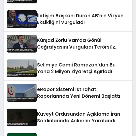
İletişim Başkanı Duran AB’nin Vizyon
Eksikliğini Vurguladı
Kürşad Zorlu Van’da Gönül
Coğrafyasını Vurguladı Terörsüz
Türkiye Vurgusu Yaptı
Selimiye Camii Ramazan’dan Bu
Yana 2 Milyon Ziyaretçi Ağırladı
eRapor Sistemi İstirahat
Raporlarında Yeni Dönemi Başlattı
Kuveyt Ordusundan Açıklama İran
Saldırılarında Askerler Yaralandı