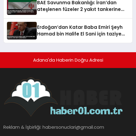
BAE Savunma Bakanlığı: İran’dan
ateşlenen füzeler 2 yakıt tankerine
isabet etti 1 ölü 8 yaralı
Erdoğan’dan Katar Baba Emiri Şeyh
Hamad bin Halife El Sani için taziye
mesajı
Adana'da Haberin Doğru Adresi
Reklam & İşbirliği:
habersonuclari@gmail.com