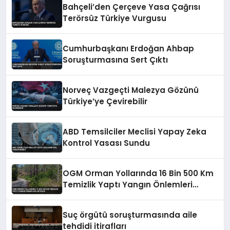
Bahçeli’den Çerçeve Yasa Çağrısı
Terörsüz Türkiye Vurgusu
Cumhurbaşkanı Erdoğan Ahbap
Soruşturmasına Sert Çıktı
Norveç Vazgeçti Malezya Gözünü
Türkiye’ye Çevirebilir
ABD Temsilciler Meclisi Yapay Zeka
Kontrol Yasası Sundu
OGM Orman Yollarında 16 Bin 500 Km
Temizlik Yaptı Yangın Önlemleri
Artırıldı
Suç örgütü soruşturmasında aile
tehdidi itirafları