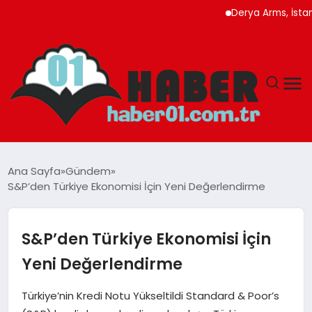
Derya Arms, İstanbul Pr
ANASAYFA
Ana Sayfa
Gündem
S&P’den Türkiye Ekonomisi İçin Yeni Değerlendirme
ADANA
YAŞAM
S&P’den Türkiye Ekonomisi İçin
Yeni Değerlendirme
GÜNDEM
Türkiye’nin Kredi Notu Yükseltildi Standard & Poor’s
MAGAZIN