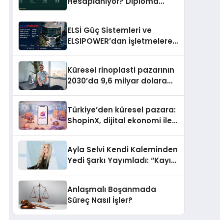
Hesaplanıyor? Diploma
Notunun Gizli Etkisi
ELSİ Güç Sistemleri ve
ELSIPOWER’dan İşletmelere
Güvenilir Enerji Çözümleri
Küresel rinoplasti pazarının
2030’da 9,6 milyar dolara
ulaşması bekleniyor
Türkiye’den küresel pazara:
ShopinX, dijital ekonomi ile
gerçek dünya alışverişini bir
araya getirmeyi hedefliyor
Ayla Selvi Kendi Kaleminden
Yedi Şarkı Yayımladı: “Kayıp
Kasetler 1” 31 Temmuz’da
Çıktı
Anlaşmalı Boşanmada
Süreç Nasıl İşler?