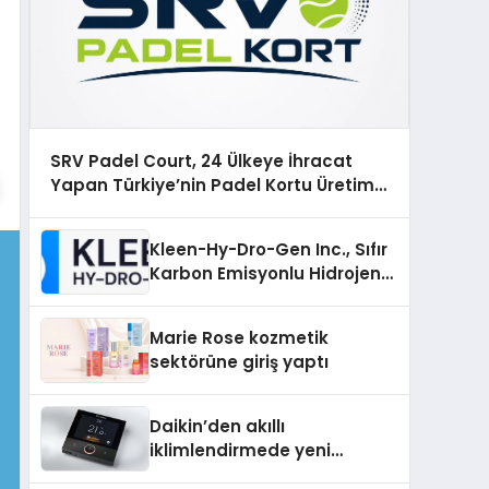
SRV Padel Court, 24 Ülkeye İhracat
Yapan Türkiye’nin Padel Kortu Üretim
Gücü
Kleen-Hy-Dro-Gen Inc., Sıfır
Karbon Emisyonlu Hidrojen
Isıtma Teknolojisinde ISO ve
TSSA Düzenleyici Onaylarını
Marie Rose kozmetik
Aldı
sektörüne giriş yaptı
Daikin’den akıllı
iklimlendirmede yeni
dönem: Madoka Plus