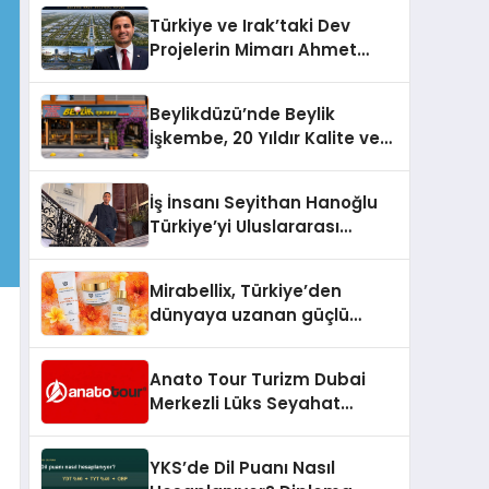
Türkiye’de
Türkiye ve Irak’taki Dev
Projelerin Mimarı Ahmet
Hasan Salim Beyoğlu, 10
Milyon Metrekarelik “Al Yusuf
Beylikdüzü’nde Beylik
Holding Industrial City”
İşkembe, 20 Yıldır Kalite ve
Projesini Hayata Geçirecek
Lezzetin Değişmeyen Adresi
İş İnsanı Seyithan Hanoğlu
Türkiye’yi Uluslararası
Arenada Tanıtmayı
Hedefliyor
Mirabellix, Türkiye’den
dünyaya uzanan güçlü
büyümesini sürdürüyor
Anato Tour Turizm Dubai
Merkezli Lüks Seyahat
Hizmetleriyle Küresel
Turizmde Öne Çıkıyor
YKS’de Dil Puanı Nasıl