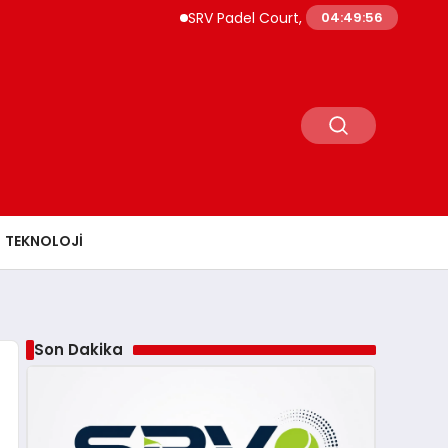
SRV Padel Court, 24 Ülkeye İhracat Yapan Türk
04:49:58
TEKNOLOJI
Son Dakika