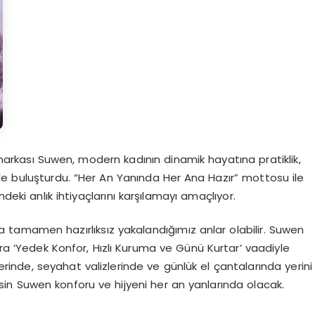
 markası Suwen, modern kadının dinamik hayatına pratiklik,
ile buluşturdu. “Her An Yanında Her Ana Hazır” mottosu ile
deki anlık ihtiyaçlarını karşılamayı amaçlıyor.
da tamamen hazırlıksız yakalandığımız anlar olabilir. Suwen
a ‘Yedek Konfor, Hızlı Kuruma ve Günü Kurtar’ vaadiyle
erinde, seyahat valizlerinde ve günlük el çantalarında yerini
tsin Suwen konforu ve hijyeni her an yanlarında olacak.