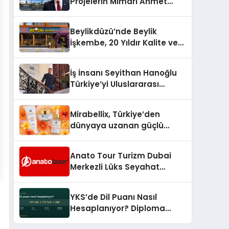
Projelerin Mimarı Ahmet
Hasan Salim Beyoğlu, 10
Milyon Metrekarelik “Al Yusuf
Beylikdüzü’nde Beylik
Holding Industrial City”
İşkembe, 20 Yıldır Kalite ve
Projesini Hayata Geçirecek
Lezzetin Değişmeyen Adresi
İş İnsanı Seyithan Hanoğlu
Türkiye’yi Uluslararası
Arenada Tanıtmayı
Hedefliyor
Mirabellix, Türkiye’den
dünyaya uzanan güçlü
büyümesini sürdürüyor
Anato Tour Turizm Dubai
Merkezli Lüks Seyahat
Hizmetleriyle Küresel
Turizmde Öne Çıkıyor
YKS’de Dil Puanı Nasıl
Hesaplanıyor? Diploma
Notunun Gizli Etkisi