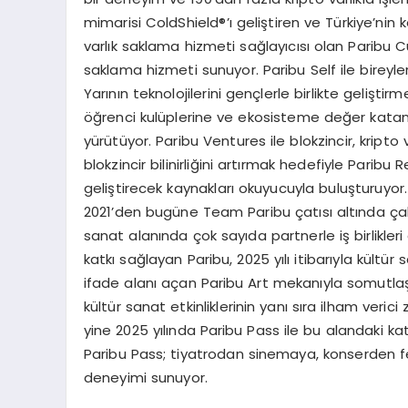
mimarisi ColdShield®’ı geliştiren ve Türkiye’nin ke
varlık saklama hizmeti sağlayıcısı olan Paribu Cu
saklama hizmeti sunuyor. Paribu Self ile bireyle
Yarının teknolojilerini gençlerle birlikte gelişt
öğrenci kulüplerine ve ekosisteme değer katan t
yürütüyor. Paribu Ventures ile blokzincir, kripto
blokzincir bilinirliğini artırmak hedefiyle Paribu 
geliştirecek kaynakları okuyucuyla buluşturuyor
2021’den bugüne Team Paribu çatısı altında çal
sanat alanında çok sayıda partnerle iş birlikleri
katkı sağlayan Paribu, 2025 yılı itibarıyla kültür 
ifade alanı açan Paribu Art mekanıyla somutlaşt
kültür sanat etkinliklerinin yanı sıra ilham veric
yine 2025 yılında Paribu Pass ile bu alandaki kat
Paribu Pass; tiyatrodan sinemaya, konserden fe
deneyimi sunuyor.