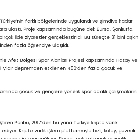
ürkiye’nin farklı bölgelerinde uygulandı ve şimdiye kadar
ara ulaştı. Proje kapsamında bugüne dek Bursa, Şanlıurfa,
irçok ilde ziyaretler gerçekleştirildi. Bu süreçte 31 bini aşkın
inden fazla öğrenciye ulaşıldı.
nle Afet Bölgesi Spor Alanları Projesi kapsamında Hatay ve
i yıldır depremden etkilenen 450’den fazla çocuk ve
amında çocuk ve gençlere yönelik spor odaklı çalışmalarını
iştiren Paribu, 2017’den bu yana Türkiye kripto varlık
iyor. Kripto varlık işlem platformuyla hızlı, kolay, güvenli
em yapma imkanı sağlıyor. Paribu, çok katmanlı güvenlik