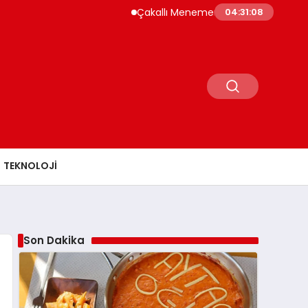
Çakallı Menemeni Rehberi: Nerede Yenir, Neden
04:31:09
TEKNOLOJI
Son Dakika