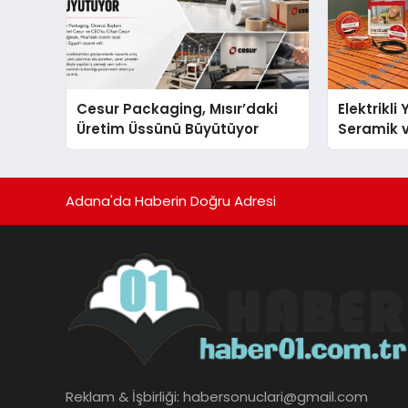
Cesur Packaging, Mısır’daki
Elektrikli
Üretim Üssünü Büyütüyor
Seramik v
En Veriml
Adana'da Haberin Doğru Adresi
Reklam & İşbirliği:
habersonuclari@gmail.com