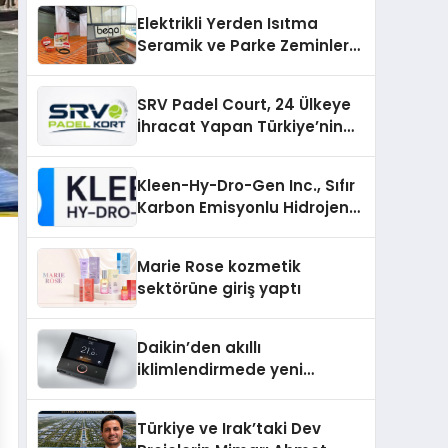
Elektrikli Yerden Isıtma
Seramik ve Parke Zeminler
İçin En Verimli Çözümler
SRV Padel Court, 24 Ülkeye
İhracat Yapan Türkiye’nin
Padel Kortu Üretim Gücü
Kleen-Hy-Dro-Gen Inc., Sıfır
Karbon Emisyonlu Hidrojen
Isıtma Teknolojisinde ISO ve
TSSA Düzenleyici Onaylarını
Marie Rose kozmetik
Aldı
sektörüne giriş yaptı
Daikin’den akıllı
iklimlendirmede yeni
dönem: Madoka Plus
Türkiye’de
Türkiye ve Irak’taki Dev