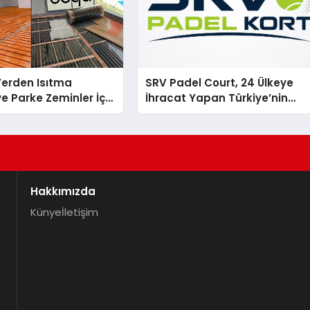
 Yerden Isıtma
SRV Padel Court, 24 Ülkeye
e Parke Zeminler İçin
İhracat Yapan Türkiye’nin
i Çözümler
Padel Kortu Üretim Gücü
Hakkımızda
Künye
İletişim