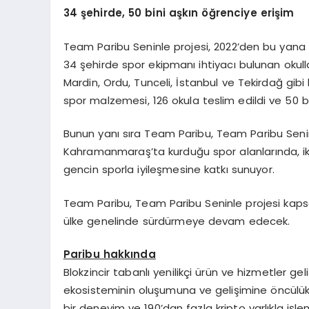
34
şehirde, 50 bini aşkın öğrenciye erişim
Team Paribu Seninle projesi, 2022’den bu yana T
34 şehirde spor ekipmanı ihtiyacı bulunan okull
Mardin, Ordu, Tunceli, İstanbul ve Tekirdağ gibi b
spor malzemesi, 126 okula teslim edildi ve 50 b
Bunun yanı sıra Team Paribu, Team Paribu Seni
Kahramanmaraş’ta kurduğu spor alanlarında, ik
gencin sporla iyileşmesine katkı sunuyor.
Team Paribu, Team Paribu Seninle projesi kaps
ülke genelinde sürdürmeye devam edecek.
Paribu hakkında
Blokzincir tabanlı yenilikçi ürün ve hizmetler gel
ekosisteminin oluşumuna ve gelişimine öncülük ed
bir deneyim ve 190’dan fazla kripto varlıkla işl