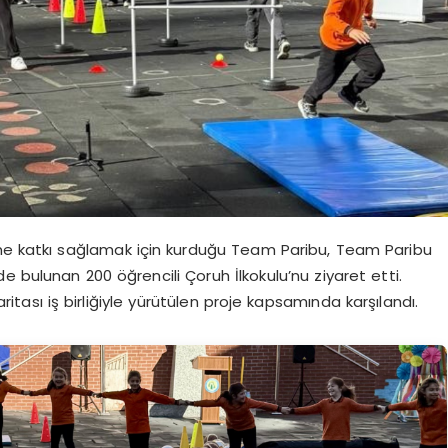
ine katkı sağlamak için kurduğu Team Paribu, Team Paribu
e bulunan 200 öğrencili Çoruh İlkokulu’nu ziyaret etti.
ritası iş birliğiyle yürütülen proje kapsamında karşılandı.