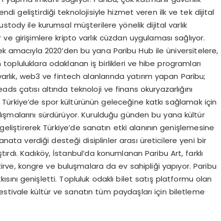
ndi geliştirdiği teknolojisiyle hizmet veren ilk ve tek dijital
stody ile kurumsal müşterilere yönelik dijital varlık
r ve girişimlere kripto varlık cüzdan uygulaması sağlıyor.
irmek amacıyla 2020’den bu yana Paribu Hub ile üniversitelere,
opluluklara odaklanan iş birlikleri ve hibe programları
 varlık, web3 ve fintech alanlarında yatırım yapan Paribu;
Reads çatısı altında teknoloji ve finans okuryazarlığını
. Türkiye’de spor kültürünün geleceğine katkı sağlamak için
ışmalarını sürdürüyor. Kurulduğu günden bu yana kültür
 geliştirerek Türkiye’de sanatın etki alanının genişlemesine
sanata verdiği desteği disiplinler arası üreticilere yeni bir
ırdı. Kadıköy, İstanbul’da konumlanan Paribu Art, farklı
i zirve, kongre ve buluşmalara da ev sahipliği yapıyor. Paribu
kısını genişletti. Topluluk odaklı bilet satış platformu olan
stivale kültür ve sanatın tüm paydaşları için biletleme