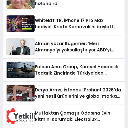
hızlandırdı
WhiteBIT TR, iPhone 17 Pro Max
hediyeli Kripto Karnavalı’nı başlattı
Alman yazar Rügemer: ‘Merz
Almanya’yı yoksullaştırıyor ABD’yi
zenginleştiriyor’
Falcon Aero Group, Küresel Havacılık
Tedarik Zincirinde Türkiye’den
Dünyaya Açılıyor
Derya Arms, İstanbul Prohunt 2026’da
yeni nesil ürünlerini ve global marka
vizyonunu sergiledi
Mutfaktan Çamaşır Odasına Evin
Ritmini Korumak: Electrolux
Cihazlarında Dürüst Teknik Destek