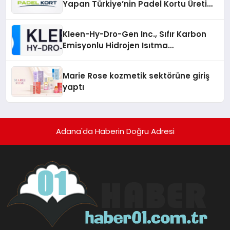
Yapan Türkiye’nin Padel Kortu Üretim
Gücü
Kleen-Hy-Dro-Gen Inc., Sıfır Karbon
Emisyonlu Hidrojen Isıtma
Teknolojisinde ISO ve TSSA
Düzenleyici Onaylarını Aldı
Marie Rose kozmetik sektörüne giriş
yaptı
Adana'da Haberin Doğru Adresi