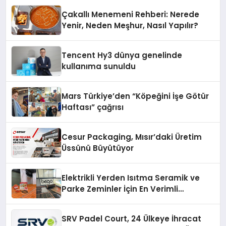
Deneyimi
Çakallı Menemeni Rehberi: Nerede
Yenir, Neden Meşhur, Nasıl Yapılır?
Tencent Hy3 dünya genelinde
kullanıma sunuldu
Mars Türkiye’den “Köpeğini İşe Götür
Haftası” çağrısı
Cesur Packaging, Mısır’daki Üretim
Üssünü Büyütüyor
Elektrikli Yerden Isıtma Seramik ve
Parke Zeminler İçin En Verimli
Çözümler
SRV Padel Court, 24 Ülkeye İhracat