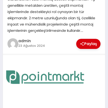
genellikle metalden üretilen, çeşitli montaj
EĞITIM
işlemlerinde destekleyici rol oynayan bir tür
ekipmandır. 2 metre uzunluğunda olan tij, özellikle
TEKNOLOJI
inşaat ve mühendislik projelerinde çeşitli montaj
işlemlerinin gerçekleştirilmesinde kullanılır….
admin
Paylaş
23 Ağustos 2024