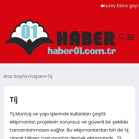
Kuzey Kıbrıs gayrimenk
ANASAYFA
Ana Sayfa
Yaşam
Tij
ADANA
Tij
YAŞAM
Tij Montaj ve yapı işlerinde kullanılan çeşitli
GÜNDEM
ekipmanlar, projelerin sorunsuz ve güvenli bir şekilde
tamamlanmasını sağlar. Bu ekipmanlardan biri de tij
MAGAZIN
olarak bilinen özel montaj destek ekipmanıdır. Tij,