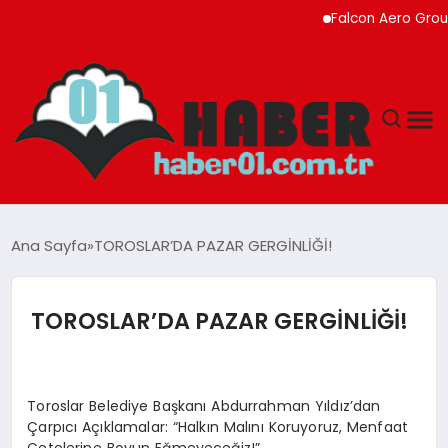
Falcon Aero Group,
ANASAYFA
Ana Sayfa
TOROSLAR’DA PAZAR GERGİNLİĞİ!
ADANA
TOROSLAR’DA PAZAR GERGİNLİĞİ!
YAŞAM
GÜNDEM
Toroslar Belediye Başkanı Abdurrahman Yıldız’dan
Çarpıcı Açıklamalar: “Halkın Malını Koruyoruz, Menfaat
MAGAZIN
Çetelerine Boyun Eğmeyeceğiz!”