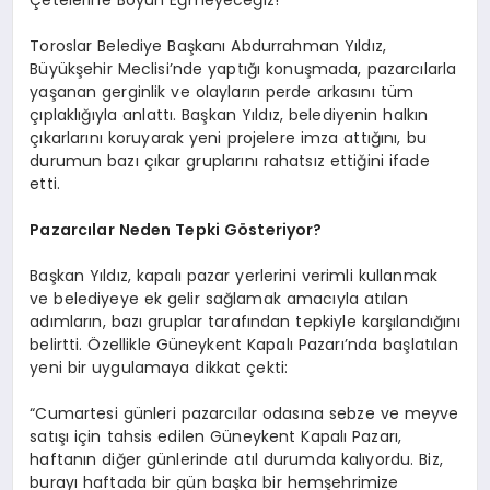
EĞITIM
Toroslar Belediye Başkanı Abdurrahman Yıldız,
Büyükşehir Meclisi’nde yaptığı konuşmada, pazarcılarla
yaşanan gerginlik ve olayların perde arkasını tüm
TEKNOLOJI
çıplaklığıyla anlattı. Başkan Yıldız, belediyenin halkın
çıkarlarını koruyarak yeni projelere imza attığını, bu
durumun bazı çıkar gruplarını rahatsız ettiğini ifade
etti.
Pazarcılar Neden Tepki Gösteriyor?
Başkan Yıldız, kapalı pazar yerlerini verimli kullanmak
ve belediyeye ek gelir sağlamak amacıyla atılan
adımların, bazı gruplar tarafından tepkiyle karşılandığını
belirtti. Özellikle Güneykent Kapalı Pazarı’nda başlatılan
yeni bir uygulamaya dikkat çekti:
“Cumartesi günleri pazarcılar odasına sebze ve meyve
satışı için tahsis edilen Güneykent Kapalı Pazarı,
haftanın diğer günlerinde atıl durumda kalıyordu. Biz,
burayı haftada bir gün başka bir hemşehrimize