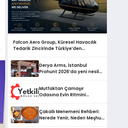
Falcon Aero Group, Küresel Havacılık
Tedarik Zincirinde Türkiye’den
Dünyaya Açılıyor
Derya Arms, İstanbul
Prohunt 2026’da yeni nesil
ürünlerini ve global marka
vizyonunu sergiledi
Mutfaktan Çamaşır
Odasına Evin Ritmini
Korumak: Electrolux
Cihazlarında Dürüst Teknik
Çakallı Menemeni Rehberi:
Destek Deneyimi
Nerede Yenir, Neden Meşhur,
Nasıl Yapılır?