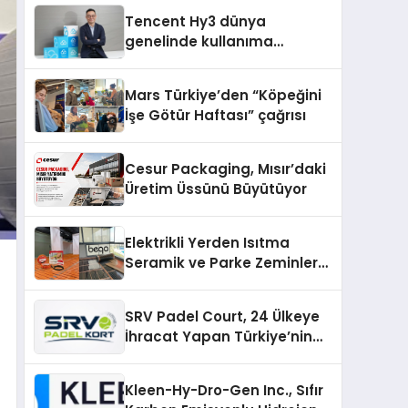
Tencent Hy3 dünya
genelinde kullanıma
sunuldu
Mars Türkiye’den “Köpeğini
İşe Götür Haftası” çağrısı
Cesur Packaging, Mısır’daki
Üretim Üssünü Büyütüyor
Elektrikli Yerden Isıtma
Seramik ve Parke Zeminler
İçin En Verimli Çözümler
SRV Padel Court, 24 Ülkeye
İhracat Yapan Türkiye’nin
Padel Kortu Üretim Gücü
Kleen-Hy-Dro-Gen Inc., Sıfır