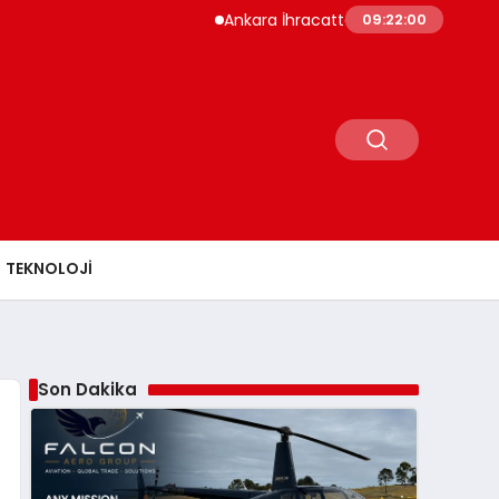
Ankara İhracatta Rekor Kırdı Yedi Ayda 10,8 Mil
09:22:02
TEKNOLOJI
Son Dakika