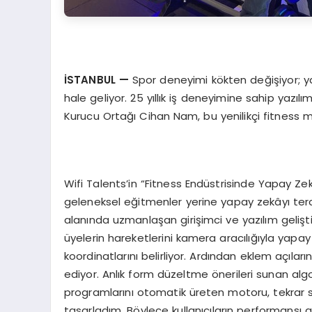
İSTANBUL —
Spor deneyimi kökten değişiyor; ya
hale geliyor. 25 yıllık iş deneyimine sahip yazılı
Kurucu Ortağı Cihan Nam, bu yenilikçi fitness m
Wifi Talents’in “Fitness Endüstrisinde Yapay Ze
geleneksel eğitmenler yerine yapay zekâyı terci
alanında uzmanlaşan girişimci ve yazılım gelişt
üyelerin hareketlerini kamera aracılığıyla yap
koordinatlarını belirliyor. Ardından eklem açıla
ediyor. Anlık form düzeltme önerileri sunan algo
programlarını otomatik üreten motoru, tekrar 
tasarladım. Böylece kullanıcıların performansı g