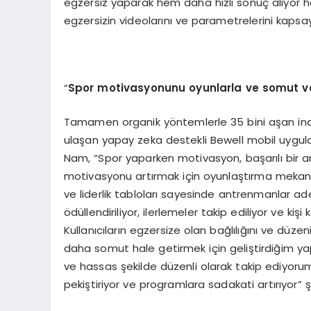
egzersiz yaparak hem daha hızlı sonuç alıyor h
egzersizin videolarını ve parametrelerini kapsay
“
Spor motivasyonunu oyunlarla ve somut ver
Tamamen organik yöntemlerle 35 bini aşan indi
ulaşan yapay zeka destekli Bewell mobil uygul
Nam, “Spor yaparken motivasyon, başarılı bir an
motivasyonu artırmak için oyunlaştırma mekan
ve liderlik tabloları sayesinde antrenmanlar ad
ödüllendiriliyor, ilerlemeler takip ediliyor ve ki
Kullanıcıların egzersize olan bağlılığını ve düze
daha somut hale getirmek için geliştirdiğim ya
ve hassas şekilde düzenli olarak takip ediyorum.
pekiştiriyor ve programlara sadakati artırıyor” 