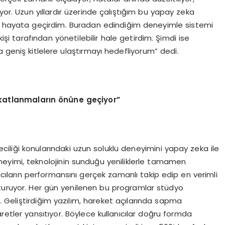
yor. Uzun yıllardır üzerinde çalıştığım bu yapay zeka
da hayata geçirdim. Buradan edindiğim deneyimle sistemi
şi tarafından yönetilebilir hale getirdim. Şimdi ise
 geniş kitlelere ulaştırmayı hedefliyorum” dedi.
akatlanmaların
ö
nüne geçiyor”
ciliği konularındaki uzun soluklu deneyimini yapay zeka ile
eyimi, teknolojinin sunduğu yeniliklerle tamamen
ıcıların performansını gerçek zamanlı takip edip en verimli
turuyor. Her gün yenilenen bu programlar stüdyo
r. Geliştirdiğim yazılım, hareket açılarında sapma
retler yansıtıyor. Böylece kullanıcılar doğru formda