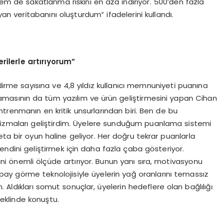
em de sakatlanma riskini en aza indiriyor. 500’den fazla
an veritabanını oluşturdum” ifadelerini kullandı.
ilerle artırıyorum”
rme sayısına ve 4,8 yıldız kullanıcı memnuniyeti puanına
amasının da tüm yazılım ve ürün geliştirmesini yapan Cihan
trenmanın en kritik unsurlarından biri. Ben de bu
izmaları geliştirdim. Üyelere sunduğum puanlama sistemi
eta bir oyun haline geliyor. Her doğru tekrar puanlarla
şi kendini geliştirmek için daha fazla çaba gösteriyor.
nini önemli ölçüde artırıyor. Bunun yanı sıra, motivasyonu
pay görme teknolojisiyle üyelerin yağ oranlarını temassız
 Aldıkları somut sonuçlar, üyelerin hedeflere olan bağlılığı
şeklinde konuştu.