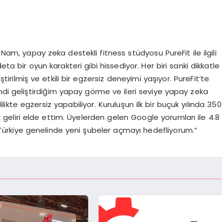
m, yapay zeka destekli fitness stüdyosu PureFit ile ilgili
eta bir oyun karakteri gibi hissediyor. Her biri sanki dikkatle
tirilmiş ve etkili bir egzersiz deneyimi yaşıyor. PureFit’te
ndi geliştirdiğim yapay görme ve ileri seviye yapay zeka
likte egzersiz yapabiliyor. Kuruluşun ilk bir buçuk yılında 350
 geliri elde ettim. Üyelerden gelen Google yorumları ile 4.8
 Türkiye genelinde yeni şubeler açmayı hedefliyorum.”