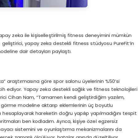
pay zeka ile kişiselleştirilmiş fitness deneyimini mümkün
m geliştirici, yapay zeka destekli fitness stüdyosu PureFit’in
odeline dair detayları paylaştı.
ka” araştırmasına göre spor salonu üyelerinin %50’si
h ediyor. Yapay zeka destekli sağlık ve fitness teknolojileri
irici Cihan Nam, “Tamamen kendi geliştirdiğim yazılım,
ay görme modeline aktarıp eklemlerinin üç boyutlu
rını hesaplayarak hareketin doğru yapılıp yapılmadığını tespit
ritmaları ben kodladım. Ayrıca, kişiye özel egzersiz
sayacı sistemini ve oyunlaştırma mekanizmalarını da
erçek zamanlı ölçülüyor, hatalar anında düzeltiliyor,