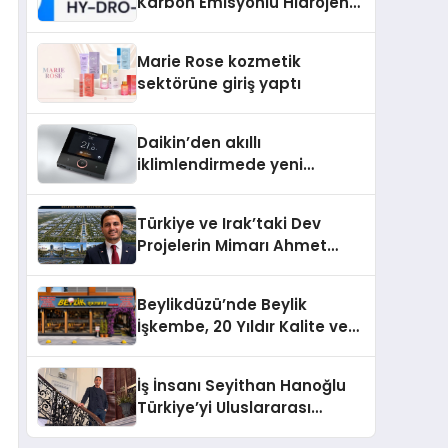
Karbon Emisyonlu Hidrojen
Isıtma Teknolojisinde ISO ve
TSSA Düzenleyici Onaylarını
Marie Rose kozmetik
Aldı
sektörüne giriş yaptı
Daikin’den akıllı
iklimlendirmede yeni
dönem: Madoka Plus
Türkiye’de
Türkiye ve Irak’taki Dev
Projelerin Mimarı Ahmet
Hasan Salim Beyoğlu, 10
Milyon Metrekarelik “Al Yusuf
Beylikdüzü’nde Beylik
Holding Industrial City”
İşkembe, 20 Yıldır Kalite ve
Projesini Hayata Geçirecek
Lezzetin Değişmeyen Adresi
İş İnsanı Seyithan Hanoğlu
Türkiye’yi Uluslararası
Arenada Tanıtmayı