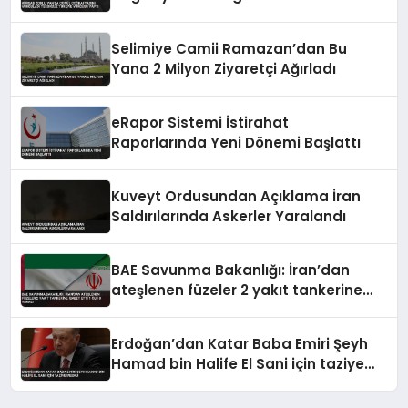
Türkiye Vurgusu Yaptı
Selimiye Camii Ramazan’dan Bu
Yana 2 Milyon Ziyaretçi Ağırladı
eRapor Sistemi İstirahat
Raporlarında Yeni Dönemi Başlattı
Kuveyt Ordusundan Açıklama İran
Saldırılarında Askerler Yaralandı
BAE Savunma Bakanlığı: İran’dan
ateşlenen füzeler 2 yakıt tankerine
isabet etti 1 ölü 8 yaralı
Erdoğan’dan Katar Baba Emiri Şeyh
Hamad bin Halife El Sani için taziye
mesajı