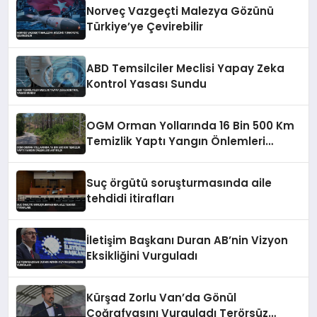
Norveç Vazgeçti Malezya Gözünü
Türkiye’ye Çevirebilir
ABD Temsilciler Meclisi Yapay Zeka
Kontrol Yasası Sundu
OGM Orman Yollarında 16 Bin 500 Km
Temizlik Yaptı Yangın Önlemleri
Artırıldı
Suç örgütü soruşturmasında aile
tehdidi itirafları
İletişim Başkanı Duran AB’nin Vizyon
Eksikliğini Vurguladı
Kürşad Zorlu Van’da Gönül
Coğrafyasını Vurguladı Terörsüz