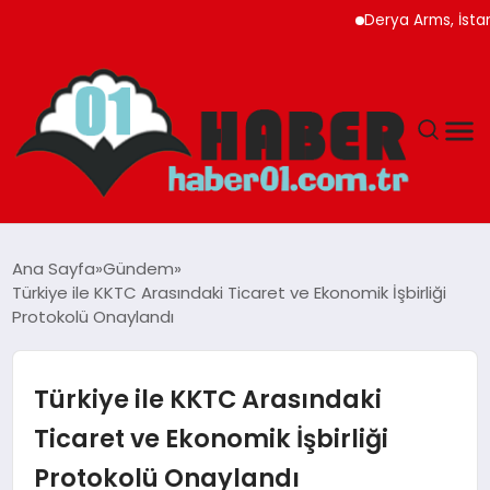
Derya Arms, İstanbul P
ANASAYFA
Ana Sayfa
Gündem
Türkiye ile KKTC Arasındaki Ticaret ve Ekonomik İşbirliği
ADANA
Protokolü Onaylandı
YAŞAM
Türkiye ile KKTC Arasındaki
GÜNDEM
Ticaret ve Ekonomik İşbirliği
Protokolü Onaylandı
MAGAZIN