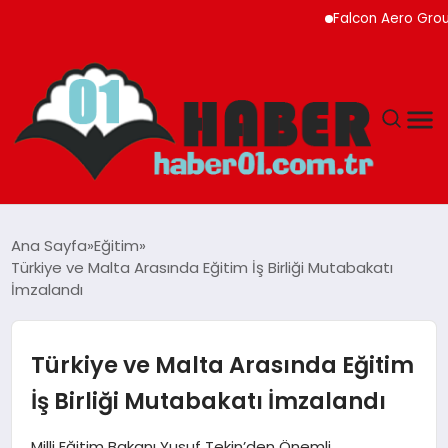
Falcon Aero Group, Kür
ANASAYFA
Ana Sayfa
Eğitim
Türkiye ve Malta Arasında Eğitim İş Birliği Mutabakatı
ADANA
İmzalandı
YAŞAM
Türkiye ve Malta Arasında Eğitim
GÜNDEM
İş Birliği Mutabakatı İmzalandı
MAGAZIN
Milli Eğitim Bakanı Yusuf Tekin’den Önemli