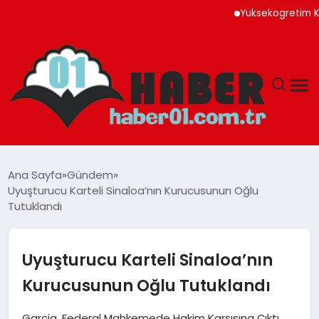
Yuksekogretim Kurulun
ANASAYFA
Ana Sayfa
Gündem
Uyuşturucu Karteli Sinaloa’nın Kurucusunun Oğlu
ADANA
Tutuklandı
YAŞAM
Uyuşturucu Karteli Sinaloa’nın
GÜNDEM
Kurucusunun Oğlu Tutuklandı
MAGAZIN
Garcia, Federal Mahkemede Hakim Karşısına Çıktı