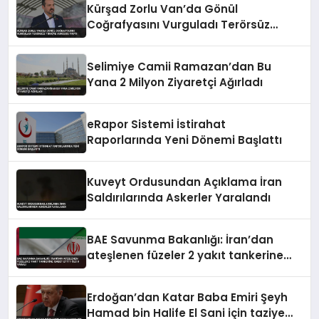
Kürşad Zorlu Van’da Gönül
Coğrafyasını Vurguladı Terörsüz
Türkiye Vurgusu Yaptı
Selimiye Camii Ramazan’dan Bu
Yana 2 Milyon Ziyaretçi Ağırladı
eRapor Sistemi İstirahat
Raporlarında Yeni Dönemi Başlattı
Kuveyt Ordusundan Açıklama İran
Saldırılarında Askerler Yaralandı
BAE Savunma Bakanlığı: İran’dan
ateşlenen füzeler 2 yakıt tankerine
isabet etti 1 ölü 8 yaralı
Erdoğan’dan Katar Baba Emiri Şeyh
Hamad bin Halife El Sani için taziye