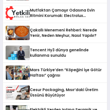
vizyonunu sergiledi
Mutfaktan Çamaşır Odasına Evin
Ritmini Korumak: Electrolux
Cihazlarında Dürüst Teknik Destek
Deneyimi
Çakallı Menemeni Rehberi: Nerede
Yenir, Neden Meşhur, Nasıl Yapılır?
Tencent Hy3 dünya genelinde
kullanıma sunuldu
Mars Türkiye’den “Köpeğini İşe Götür
Haftası” çağrısı
Cesur Packaging, Mısır’daki Üretim
Üssünü Büyütüyor
Elektrikli Yerden Isıtma Seramik ve