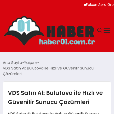
Falcon Aero Group, Kür
ANASAYFA
Ana Sayfa
Yaşam
VDS Satın Al: Bulutova ile Hızlı ve Güvenilir Sunucu
ADANA
Çözümleri
YAŞAM
VDS Satın Al: Bulutova ile Hızlı ve
GÜNDEM
Güvenilir Sunucu Çözümleri
MAGAZIN
VDS Satın Al: Bulutova ile Hızlı ve Güvenilir Sunucu