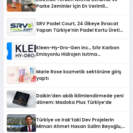
Parke Zeminler İçin En Verimli
Çözümler
SRV Padel Court, 24 Ülkeye İhracat
Yapan Türkiye’nin Padel Kortu Üretim
Gücü
Kleen-Hy-Dro-Gen Inc., Sıfır Karbon
Emisyonlu Hidrojen Isıtma
Teknolojisinde ISO ve TSSA
Düzenleyici Onaylarını Aldı
Marie Rose kozmetik sektörüne giriş
yaptı
Daikin’den akıllı iklimlendirmede yeni
dönem: Madoka Plus Türkiye’de
Türkiye ve Irak’taki Dev Projelerin
Mimarı Ahmet Hasan Salim Beyoğlu,
10 Milyon Metrekarelik “Al Yusuf