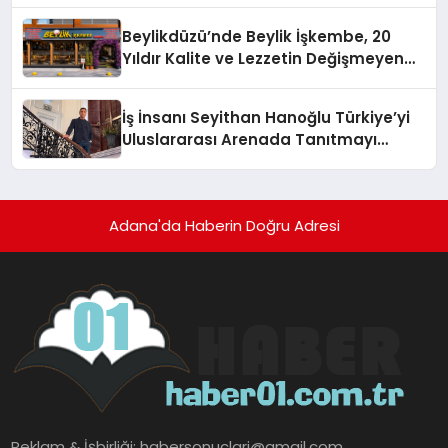
Holding Industrial City” Projesini
Beylikdüzü’nde Beylik İşkembe, 20
Hayata Geçirecek
Yıldır Kalite ve Lezzetin Değişmeyen
Adresi
İş İnsanı Seyithan Hanoğlu Türkiye’yi
Uluslararası Arenada Tanıtmayı
Hedefliyor
Adana'da Haberin Doğru Adresi
Reklam & İşbirliği:
habersonuclari@gmail.com