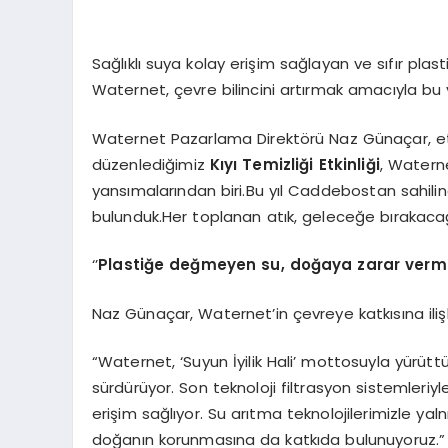
Sağlıklı suya kolay erişim sağlayan ve sıfır plas
Waternet, çevre bilincini artırmak amacıyla bu yıl
Waternet Pazarlama Direktörü Naz Günaçar, etkinli
düzenlediğimiz
Kıyı Temizliği Etkinliği
, Waterne
yansımalarından biri.Bu yıl Caddebostan sahili
bulunduk.Her toplanan atık, geleceğe bırakaca
‘’
Plasti
ğe değmeyen su, doğaya zarar ver
Naz Günaçar, Waternet’in çevreye katkısına ilişki
“Waternet, ‘Suyun İyilik Hali’ mottosuyla yürüttü
sürdürüyor. Son teknoloji filtrasyon sistemleri
erişim sağlıyor. Su arıtma teknolojilerimizle y
doğanın korunmasına da katkıda bulunuyoruz.”