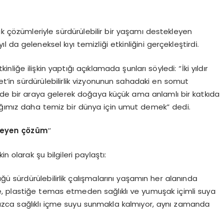
tik çözümleriyle sürdürülebilir bir yaşamı destekleyen
 da geleneksel kıyı temizliği etkinliğini gerçekleştirdi.
ğe ilişkin yaptığı açıklamada şunları söyledi: “İki yıldır
t’in sürdürülebilirlik vizyonunun sahadaki en somut
nde bir araya gelerek doğaya küçük ama anlamlı bir katkıda
ğımız daha temiz bir dünya için umut demek” dedi.
meyen çözüm
’’
n olarak şu bilgileri paylaştı:
ğü sürdürülebilirlik çalışmalarını yaşamın her alanında
yle, plastiğe temas etmeden sağlıklı ve yumuşak içimli suya
alnızca sağlıklı içme suyu sunmakla kalmıyor, aynı zamanda