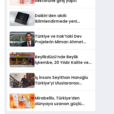
sektörüne giriş yaptı
Daikin’den akıllı
iklimlendirmede yeni
dönem: Madoka Plus
Türkiye’de
Türkiye ve Irak’taki Dev
Projelerin Mimarı Ahmet
Hasan Salim Beyoğlu, 10
Milyon Metrekarelik “Al Yusuf
Beylikdüzü’nde Beylik
Holding Industrial City”
İşkembe, 20 Yıldır Kalite ve
Projesini Hayata Geçirecek
Lezzetin Değişmeyen Adresi
İş İnsanı Seyithan Hanoğlu
Türkiye’yi Uluslararası
Arenada Tanıtmayı
Hedefliyor
Mirabellix, Türkiye’den
dünyaya uzanan güçlü
büyümesini sürdürüyor