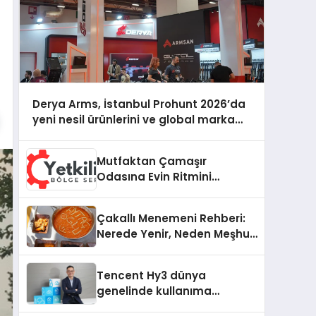
Derya Arms, İstanbul Prohunt 2026’da
yeni nesil ürünlerini ve global marka
vizyonunu sergiledi
Mutfaktan Çamaşır
Odasına Evin Ritmini
Korumak: Electrolux
Cihazlarında Dürüst Teknik
Çakallı Menemeni Rehberi:
Destek Deneyimi
Nerede Yenir, Neden Meşhur,
Nasıl Yapılır?
Tencent Hy3 dünya
genelinde kullanıma
sunuldu