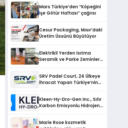
Mars Türkiye’den “Köpeğini
İşe Götür Haftası” çağrısı
Cesur Packaging, Mısır’daki
Üretim Üssünü Büyütüyor
Elektrikli Yerden Isıtma
Seramik ve Parke Zeminler
İçin En Verimli Çözümler
SRV Padel Court, 24 Ülkeye
İhracat Yapan Türkiye’nin
Padel Kortu Üretim Gücü
Kleen-Hy-Dro-Gen Inc., Sıfır
Karbon Emisyonlu Hidrojen
Isıtma Teknolojisinde ISO ve
TSSA Düzenleyici Onaylarını
Marie Rose kozmetik
Aldı