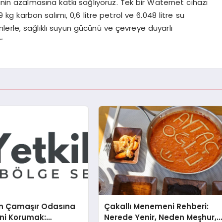
inin azalmasına katkı sağlıyoruz. Tek bir Waternet cihazı
 kg karbon salımı, 0,6 litre petrol ve 6.048 litre su
mlerle, sağlıklı suyun gücünü ve çevreye duyarlı
”
n Çamaşır Odasına
Çakallı Menemeni Rehberi:
ini Korumak:
Nerede Yenir, Neden Meşhur,