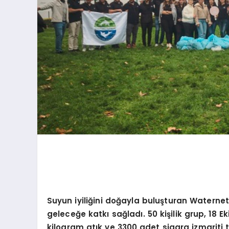
Suyun iyiliğ
ini do
ğayla buluşturan Waternet ek
geleceğe katkı sağladı. 50 kişilik grup, 18 E
kilogram atık ve 3300 adet sigara izmariti t