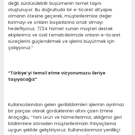
değil, sürdürülebilir büyümenin temel taşını
oluşturuyor. Bu doğrultuda bir e-ticaret altyapısı
olmanın ötesine geçerek, müşterilerimize değer
katmayı ve onların başarılarına ortak olmayı
hedefliyoruz. 7/24 hizmet sunan müşteri destek
ekiplerimiz ve özel temsilcilerimizle onların e-ticaret
süreçlerini güçlendirmek ve işlerini büyütmek için
çalışıyoruz.”
“
T
ü
rkiye
’
yi temsil etme vizyonumuzu ileriye
ta
şı
yaca
ğı
z
”
Kullanıcılarından gelen geribildirimleri işlerinin ayrılmaz
bir parçası olarak gördüklerinin altını çizen Emine
Anaçoğlu, “Yeni ürün ve hizmetlerimizi, aldığımız geri
bildirimlere istinaden müşterilerimizin ihtiyaçlarına
uygun şekilde geliştiriyoruz. Kullanıcılarımıza yenilikçi