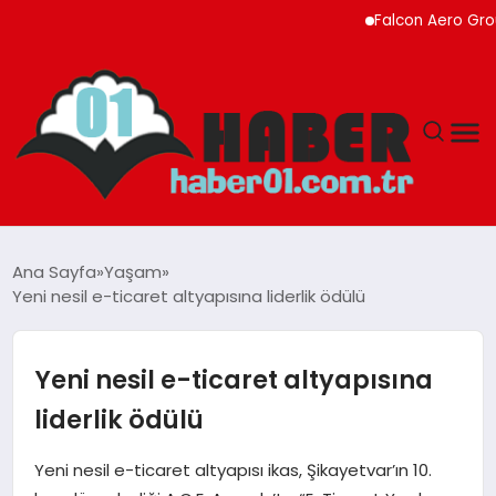
Falcon Aero Group, Kür
ANASAYFA
Ana Sayfa
Yaşam
Yeni nesil e-ticaret altyapısına liderlik ödülü
ADANA
YAŞAM
Yeni nesil e-ticaret altyapısına
liderlik ödülü
GÜNDEM
Yeni nesil e-ticaret altyapısı ikas, Şikayetvar’ın 10.
MAGAZIN