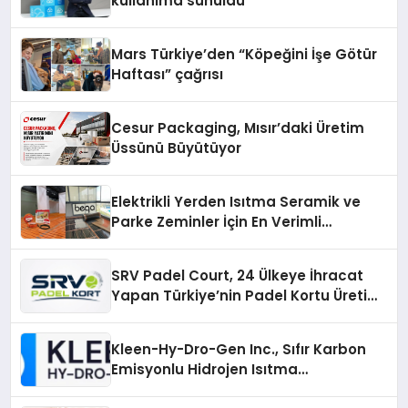
kullanıma sunuldu
Mars Türkiye’den “Köpeğini İşe Götür
Haftası” çağrısı
Cesur Packaging, Mısır’daki Üretim
Üssünü Büyütüyor
Elektrikli Yerden Isıtma Seramik ve
Parke Zeminler İçin En Verimli
Çözümler
SRV Padel Court, 24 Ülkeye İhracat
Yapan Türkiye’nin Padel Kortu Üretim
Gücü
Kleen-Hy-Dro-Gen Inc., Sıfır Karbon
Emisyonlu Hidrojen Isıtma
Teknolojisinde ISO ve TSSA