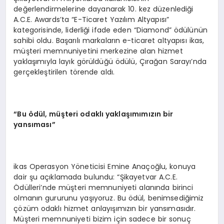
değerlendirmelerine dayanarak 10. kez düzenlediği
A.C.E. Awards’ta “E-Ticaret Yazılım Altyapısı”
kategorisinde, liderliği ifade eden “Diamond” ödülünün
sahibi oldu. Başarılı markaların e-ticaret altyapısı ikas,
müşteri memnuniyetini merkezine alan hizmet
yaklaşımıyla layık görüldüğü ödülü, Çırağan Sarayı’nda
gerçekleştirilen törende aldı.
“
Bu
ö
d
ü
l, m
üş
teri odakl
ı
yakla
şı
m
ı
m
ı
z
ı
n bir
yans
ı
mas
ı”
ikas Operasyon Yöneticisi Emine Anaçoğlu, konuya
dair şu açıklamada bulundu: “Şikayetvar A.C.E.
Ödülleri’nde müşteri memnuniyeti alanında birinci
olmanın gururunu yaşıyoruz. Bu ödül, benimsediğimiz
çözüm odaklı hizmet anlayışımızın bir yansımasıdır.
Müşteri memnuniyeti bizim için sadece bir sonuç