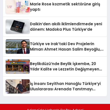
Düzenleyici Onaylarını Aldı
Marie Rose kozmetik sektörüne giriş
yaptı
Daikin’den akıllı iklimlendirmede yeni
dönem: Madoka Plus Türkiye’de
Türkiye ve Irak’taki Dev Projelerin
Mimarı Ahmet Hasan Salim Beyoğlu,
10 Milyon Metrekarelik “Al Yusuf
Holding Industrial City” Projesini
Beylikdüzü’nde Beylik İşkembe, 20
Hayata Geçirecek
Yıldır Kalite ve Lezzetin Değişmeyen
Adresi
İş İnsanı Seyithan Hanoğlu Türkiye’yi
Uluslararası Arenada Tanıtmayı
Hedefliyor