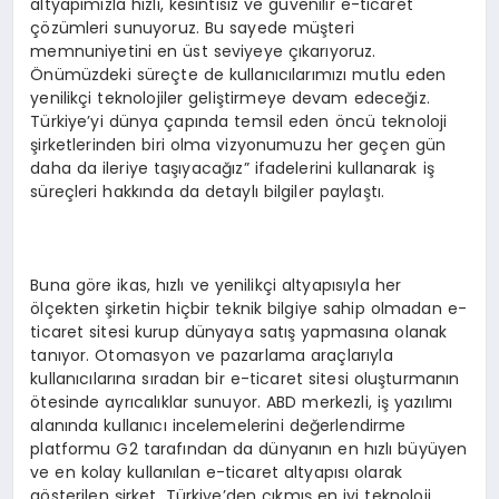
altyapımızla hızlı, kesintisiz ve güvenilir e-ticaret
çözümleri sunuyoruz. Bu sayede müşteri
memnuniyetini en üst seviyeye çıkarıyoruz.
Önümüzdeki süreçte de kullanıcılarımızı mutlu eden
yenilikçi teknolojiler geliştirmeye devam edeceğiz.
Türkiye’yi dünya çapında temsil eden öncü teknoloji
şirketlerinden biri olma vizyonumuzu her geçen gün
daha da ileriye taşıyacağız” ifadelerini kullanarak iş
süreçleri hakkında da detaylı bilgiler paylaştı.
Buna göre ikas, hızlı ve yenilikçi altyapısıyla her
ölçekten şirketin hiçbir teknik bilgiye sahip olmadan e-
ticaret sitesi kurup dünyaya satış yapmasına olanak
tanıyor. Otomasyon ve pazarlama araçlarıyla
kullanıcılarına sıradan bir e-ticaret sitesi oluşturmanın
ötesinde ayrıcalıklar sunuyor. ABD merkezli, iş yazılımı
alanında kullanıcı incelemelerini değerlendirme
platformu G2 tarafından da dünyanın en hızlı büyüyen
ve en kolay kullanılan e-ticaret altyapısı olarak
gösterilen şirket, Türkiye’den çıkmış en iyi teknoloji