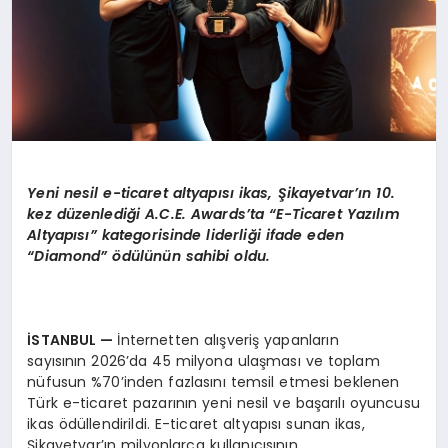
Yeni nesil e-ticaret altyap
ı
s
ı
ikas,
Ş
ikayetvar
’ı
n 10.
kez d
ü
zenledi
ğ
i A.C.E. Awards
’
ta
“
E-Ticaret Yaz
ı
l
ı
m
Altyap
ı
s
ı”
kategorisinde liderli
ğ
i ifade eden
“
Diamond
” ö
d
ü
l
ü
n
ü
n sahibi oldu.
İ
STANBUL
—
İnternetten alışveriş yapanların
sayısının 2026’da 45 milyona ulaşması ve toplam
nüfusun %70’inden fazlasını temsil etmesi beklenen
Türk e-ticaret pazarının yeni nesil ve başarılı oyuncusu
ikas ödüllendirildi. E-ticaret altyapısı sunan ikas,
Şikayetvar’ın milyonlarca kullanıcısının