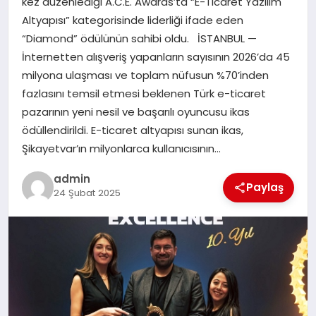
kez düzenlediği A.C.E. Awards’ta “E-Ticaret Yazılım
Altyapısı” kategorisinde liderliği ifade eden
EĞITIM
“Diamond” ödülünün sahibi oldu. İSTANBUL —
İnternetten alışveriş yapanların sayısının 2026’da 45
TEKNOLOJI
milyona ulaşması ve toplam nüfusun %70’inden
fazlasını temsil etmesi beklenen Türk e-ticaret
pazarının yeni nesil ve başarılı oyuncusu ikas
ödüllendirildi. E-ticaret altyapısı sunan ikas,
Şikayetvar’ın milyonlarca kullanıcısının…
admin
Paylaş
24 Şubat 2025