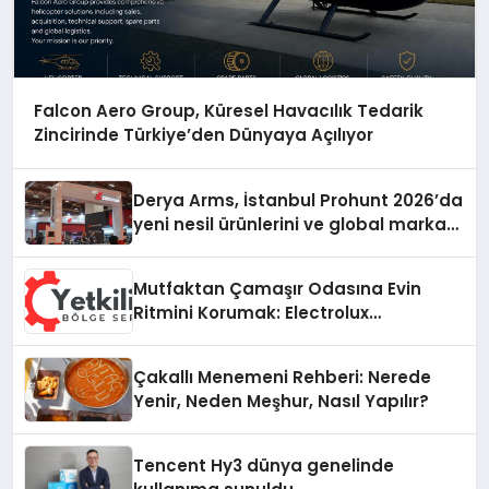
Falcon Aero Group, Küresel Havacılık Tedarik
Zincirinde Türkiye’den Dünyaya Açılıyor
Derya Arms, İstanbul Prohunt 2026’da
yeni nesil ürünlerini ve global marka
vizyonunu sergiledi
Mutfaktan Çamaşır Odasına Evin
Ritmini Korumak: Electrolux
Cihazlarında Dürüst Teknik Destek
Deneyimi
Çakallı Menemeni Rehberi: Nerede
Yenir, Neden Meşhur, Nasıl Yapılır?
Tencent Hy3 dünya genelinde