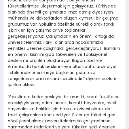
tedarik ederek dünyanın dört bir yanındaki
tüketicilerimize ulaştırmak için çalışıyoruz. Türkiye’de
alanında önemli çalışmalara imza atmış diyetisyen,
mühendis ve doktorlardan oluşan kıymetli bir çalışma
grubumuz var. Spirulina özelinde sürekli olarak farklı
işbirlikleri için çalışmalar ve toplantılar
gerçekleştiriyoruz. Çalışmaların en önemli ortağı da
üniversitelerimiz. Farklı alanlarda hocalarımızla
yenilikler üzerine çalışmalar gerçekleştiriyoruz. Bunların
en önemli kısmını gıda takviyeleri ve fonksiyonel
beslenme ürünleri oluşturuyor. Bugün özellikle
Amerika’da bozuk beslenmeye alternatif olarak diyet
listelerinde önerilmeye başlanan gıda tozu
karışımlarının ana unsuru spirulinadır.” diyerek sözlerini
şunları ekledi:
“Spirulina o kadar besleyici bir ürün ki, ziraat fakülteleri
aracılığıyla yarış atları, arıcılık, kanatlı hayvanlar, evcil
hayvanlar ve balıklar için besin takviyesi olarak da
farklı çalışmalara konu ediliyor. Bizler de tüketici geri
dönüşlerini alarak üniversitelerimizin çalışmalarına
hammadde tedarikleri ve yeni tüketim şekli önerileri