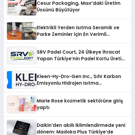
Cesur Packaging, Mısır’daki Üretim
Üssünü Büyütüyor
Elektrikli Yerden Isıtma Seramik ve
Parke Zeminler İçin En Verimli
Çözümler
SRV Padel Court, 24 Ülkeye İhracat
Yapan Türkiye’nin Padel Kortu Üretim
Gücü
Kleen-Hy-Dro-Gen Inc., Sıfır Karbon
Emisyonlu Hidrojen Isıtma
Teknolojisinde ISO ve TSSA
Düzenleyici Onaylarını Aldı
Marie Rose kozmetik sektörüne giriş
yaptı
Daikin’den akıllı iklimlendirmede yeni
dönem: Madoka Plus Türkiye’de