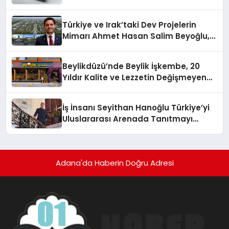
Türkiye ve Irak’taki Dev Projelerin
Mimarı Ahmet Hasan Salim Beyoğlu,
10 Milyon Metrekarelik “Al Yusuf
Holding Industrial City” Projesini
Beylikdüzü’nde Beylik İşkembe, 20
Hayata Geçirecek
Yıldır Kalite ve Lezzetin Değişmeyen
Adresi
İş İnsanı Seyithan Hanoğlu Türkiye’yi
Uluslararası Arenada Tanıtmayı
Hedefliyor
Adana'da Haberin Doğru Adresi