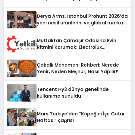
Derya Arms, İstanbul Prohunt 2026’da
yeni nesil ürünlerini ve global marka
vizyonunu sergiledi
Mutfaktan Çamaşır Odasına Evin
Ritmini Korumak: Electrolux
Cihazlarında Dürüst Teknik Destek
Deneyimi
Çakallı Menemeni Rehberi: Nerede
Yenir, Neden Meşhur, Nasıl Yapılır?
Tencent Hy3 dünya genelinde
kullanıma sunuldu
Mars Türkiye’den “Köpeğini İşe Götür
Haftası” çağrısı