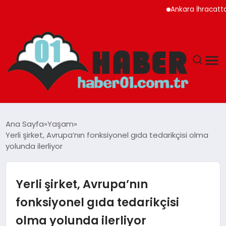
Ankara İhracatta Rekor K
ANASAYFA
Ana Sayfa
Yaşam
Yerli şirket, Avrupa’nın fonksiyonel gıda tedarikçisi olma
ADANA
yolunda ilerliyor
YAŞAM
Yerli şirket, Avrupa’nın
GÜNDEM
fonksiyonel gıda tedarikçisi
olma yolunda ilerliyor
MAGAZIN