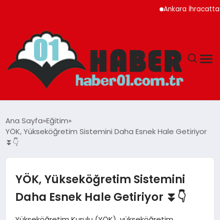
Ankara İhracatta Rekor 
ANASAYFA
Ana Sayfa
Eğitim
YÖK, Yükseköğretim Sistemini Daha Esnek Hale Getiriyor
ADANA
⏬👇
YAŞAM
YÖK, Yükseköğretim Sistemini
GÜNDEM
Daha Esnek Hale Getiriyor ⏬👇
MAGAZIN
Yükseköğretim Kurulu (YÖK), yükseköğretim