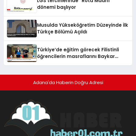
LGS tercihlerinde “Rota Maarif”
dönemi başlıyor
Musulda Yükseköğretim Düzeyinde İlk
Türkçe Bölümü Açıldı
Türkiye’de eğitim görecek Filistinli
öğrencilerin masraflarını Baykar
karşılayacak
Adana'da Haberin Doğru Adresi