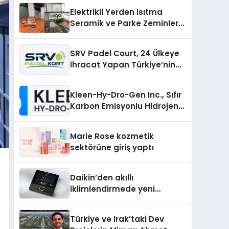
Elektrikli Yerden Isıtma
Seramik ve Parke Zeminler
İçin En Verimli Çözümler
SRV Padel Court, 24 Ülkeye
İhracat Yapan Türkiye’nin
Padel Kortu Üretim Gücü
Kleen-Hy-Dro-Gen Inc., Sıfır
Karbon Emisyonlu Hidrojen
Isıtma Teknolojisinde ISO ve
TSSA Düzenleyici Onaylarını
Marie Rose kozmetik
Aldı
sektörüne giriş yaptı
Daikin’den akıllı
iklimlendirmede yeni
dönem: Madoka Plus
Türkiye’de
Türkiye ve Irak’taki Dev