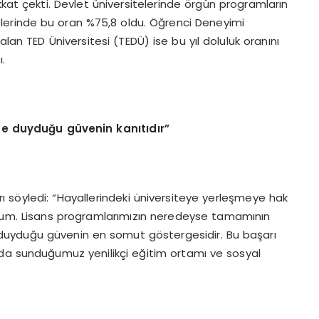
kkat çekti. Devlet üniversitelerinde örgün programların
telerinde bu oran %75,8 oldu. Öğrenci Deneyimi
lan TED Üniversitesi (TEDÜ) ise bu yıl doluluk oranını
ı.
bize duyduğu güvenin kanıtıdır”
ı söyledi: “Hayallerindeki üniversiteye yerleşmeye hak
rum. Lisans programlarımızın neredeyse tamamının
ye duyduğu güvenin en somut göstergesidir. Bu başarı
nda sunduğumuz yenilikçi eğitim ortamı ve sosyal