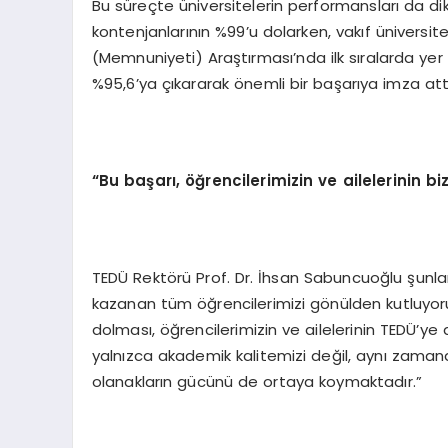
Bu süreçte üniversitelerin performansları da di
kontenjanlarının %99’u dolarken, vakıf üniversi
(Memnuniyeti) Araştırması’nda ilk sıralarda yer a
%95,6’ya çıkararak önemli bir başarıya imza att
“Bu başarı, öğrencilerimizin ve ailelerinin 
TEDÜ Rektörü Prof. Dr. İhsan Sabuncuoğlu şunlar
kazanan tüm öğrencilerimizi gönülden kutluyo
dolması, öğrencilerimizin ve ailelerinin TEDÜ’
yalnızca akademik kalitemizi değil, aynı zama
olanakların gücünü de ortaya koymaktadır.”