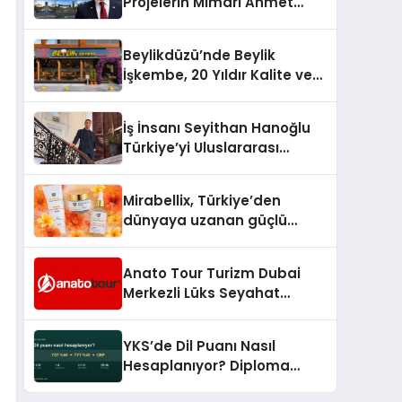
Projelerin Mimarı Ahmet
Hasan Salim Beyoğlu, 10
Milyon Metrekarelik “Al Yusuf
Beylikdüzü’nde Beylik
Holding Industrial City”
İşkembe, 20 Yıldır Kalite ve
Projesini Hayata Geçirecek
Lezzetin Değişmeyen Adresi
İş İnsanı Seyithan Hanoğlu
Türkiye’yi Uluslararası
Arenada Tanıtmayı
Hedefliyor
Mirabellix, Türkiye’den
dünyaya uzanan güçlü
büyümesini sürdürüyor
Anato Tour Turizm Dubai
Merkezli Lüks Seyahat
Hizmetleriyle Küresel
Turizmde Öne Çıkıyor
YKS’de Dil Puanı Nasıl
Hesaplanıyor? Diploma
Notunun Gizli Etkisi