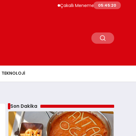
Çakallı Menemeni Rehberi: Nerede Yenir, Nede
05:45:21
TEKNOLOJI
Son Dakika