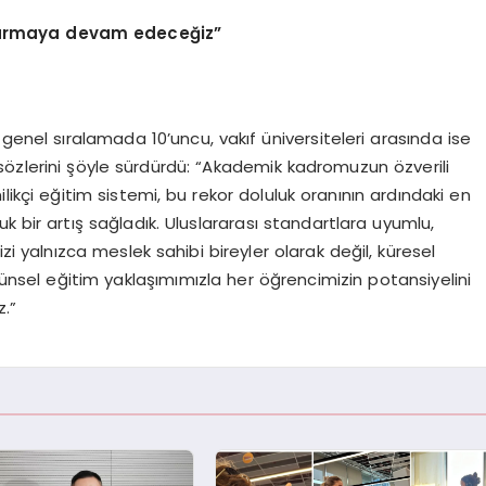
çıkarmaya devam edeceğiz”
enel sıralamada 10’uncu, vakıf üniversiteleri arasında ise
sözlerini şöyle sürdürdü: “Akademik kadromuzun özverili
ikçi eğitim sistemi, bu rekor doluluk oranının ardındaki en
uk bir artış sağladık. Uluslararası standartlara uyumlu,
i yalnızca meslek sahibi bireyler olarak değil, küresel
tünsel eğitim yaklaşımımızla her öğrencimizin potansiyelini
.”