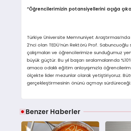
“Öğrencilerimizin potansiyellerini açığa 
Türkiye Üniversite Memnuniyet Araştırması’nda g
2’nci olan TEDÜ’nün Rektörü Prof. Sabuncuoğlu 
çalışmaları ve öğrencilerimize sunduğumuz yenil
büyük güçtür. Bu yıl başarı sıralamalarında %10’l
amaca odaklı eğitim anlayışımızla öğrencilerimiz
ölçekte lider mezunlar olarak yetiştiriyoruz. Bü
gerçekleştirmesinin önünü açmayı sürdüreceğiz
Benzer Haberler