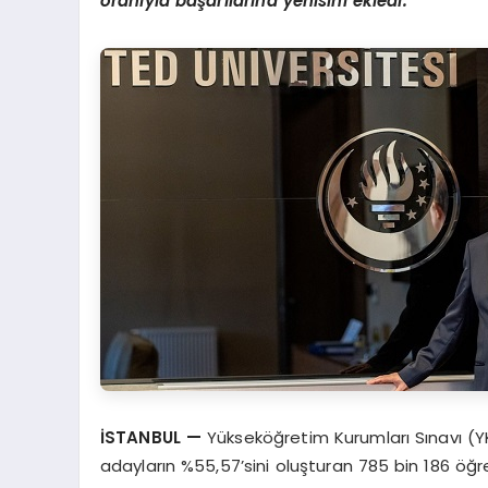
oranıyla başarılarına yenisini ekledi.
İSTANBUL
—
Yükseköğretim Kurumları Sınavı (YK
adayların %55,57’sini oluşturan 785 bin 186 öğ