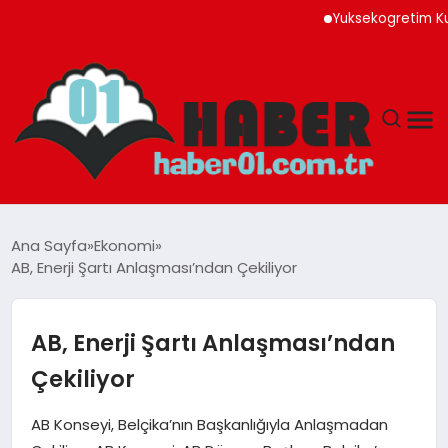
Yuksekogretim Kurulund
ANASAYFA
Ana Sayfa
Ekonomi
AB, Enerji Şartı Anlaşması’ndan Çekiliyor
ADANA
YAŞAM
AB, Enerji Şartı Anlaşması’ndan
Çekiliyor
GÜNDEM
AB Konseyi, Belçika’nın Başkanlığıyla Anlaşmadan
MAGAZIN