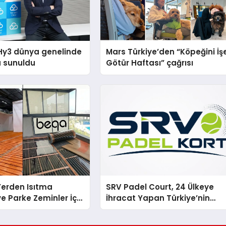
Hy3 dünya genelinde
Mars Türkiye’den “Köpeğini İş
a sunuldu
Götür Haftası” çağrısı
 Yerden Isıtma
SRV Padel Court, 24 Ülkeye
e Parke Zeminler İçin
İhracat Yapan Türkiye’nin
i Çözümler
Padel Kortu Üretim Gücü