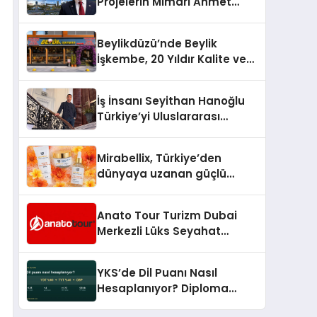
Projelerin Mimarı Ahmet
Hasan Salim Beyoğlu, 10
Milyon Metrekarelik “Al Yusuf
Beylikdüzü’nde Beylik
Holding Industrial City”
İşkembe, 20 Yıldır Kalite ve
Projesini Hayata Geçirecek
Lezzetin Değişmeyen Adresi
İş İnsanı Seyithan Hanoğlu
Türkiye’yi Uluslararası
Arenada Tanıtmayı
Hedefliyor
Mirabellix, Türkiye’den
dünyaya uzanan güçlü
büyümesini sürdürüyor
Anato Tour Turizm Dubai
Merkezli Lüks Seyahat
Hizmetleriyle Küresel
Turizmde Öne Çıkıyor
YKS’de Dil Puanı Nasıl
Hesaplanıyor? Diploma
Notunun Gizli Etkisi