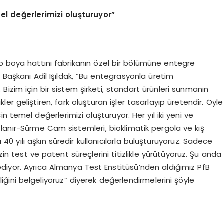
el değerlerimizi oluşturuyor”
ip boya hattını fabrikanın özel bir bölümüne entegre
 Başkanı Adil Işıldak, “Bu entegrasyonla üretim
k. Bizim için bir sistem şirketi, standart ürünleri sunmanın
r geliştiren, fark oluşturan işler tasarlayıp üretendir. Öyle
çin temel değerlerimizi oluşturuyor. Her yıl iki yeni ve
Katlanır-Sürme Cam sistemleri, bioklimatik pergola ve kış
 yılı aşkın süredir kullanıcılarla buluşturuyoruz. Sadece
in test ve patent süreçlerini titizlikle yürütüyoruz. Şu anda
diyor. Ayrıca Almanya Test Enstitüsü’nden aldığımız PfB
irliğini belgeliyoruz” diyerek değerlendirmelerini şöyle