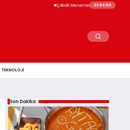
Çakallı Menemeni Rehberi: Nerede Yenir, Neden
03:54:51
TEKNOLOJI
Son Dakika