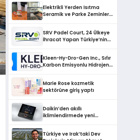
Elektrikli Yerden Isıtma
Seramik ve Parke Zeminler
İçin En Verimli Çözümler
SRV Padel Court, 24 Ülkeye
İhracat Yapan Türkiye’nin
Padel Kortu Üretim Gücü
Kleen-Hy-Dro-Gen Inc., Sıfır
Karbon Emisyonlu Hidrojen
Isıtma Teknolojisinde ISO ve
TSSA Düzenleyici Onaylarını
Marie Rose kozmetik
Aldı
sektörüne giriş yaptı
Daikin’den akıllı
iklimlendirmede yeni
dönem: Madoka Plus
Türkiye’de
Türkiye ve Irak’taki Dev