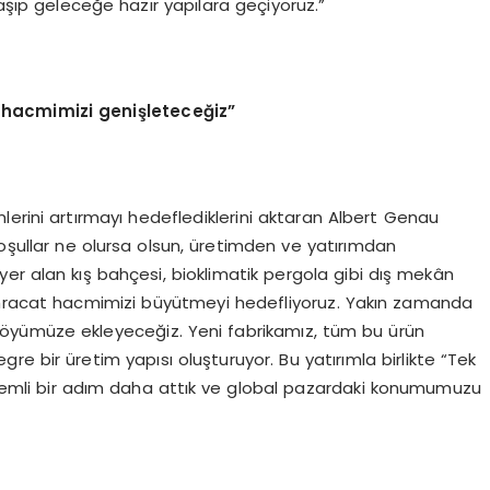
şıp geleceğe hazır yapılara geçiyoruz.”
 hacmimizi genişleteceğiz”
erini artırmayı hedeflediklerini aktaran Albert Genau
koşullar ne olursa olsun, üretimden ve yatırımdan
er alan kış bahçesi, bioklimatik pergola gibi dış mekân
ihracat hacmimizi büyütmeyi hedefliyoruz. Yakın zamanda
öyümüze ekleyeceğiz. Yeni fabrikamız, tüm bu ürün
re bir üretim yapısı oluşturuyor. Bu yatırımla birlikte “Tek
mli bir adım daha attık ve global pazardaki konumumuzu