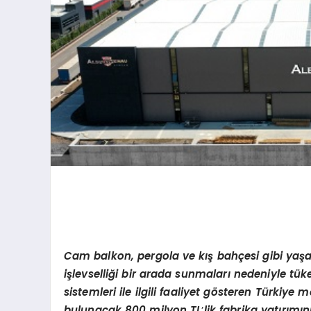
Cam balkon, pergola ve kış bahçesi gibi yaşam
işlevselliği bir arada sunmaları nedeniyle tüke
sistemleri ile ilgili faaliyet g
ö
steren T
ürkiye me
bulunacak 800 milyon TL
’
lik fabrika yatırımı