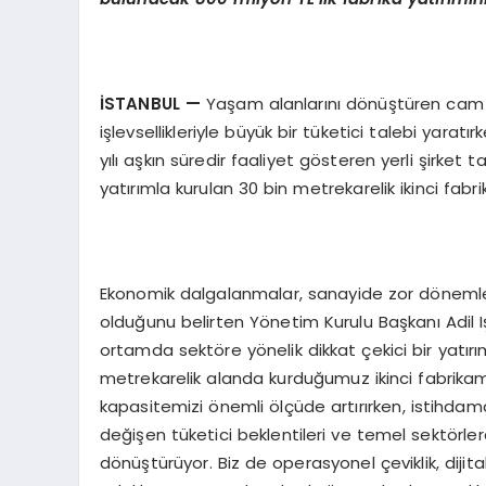
İSTANBUL
—
Yaşam alanlarını dönüştüren cam ba
işlevsellikleriyle büyük bir tüketici talebi yarat
yılı aşkın süredir faaliyet gösteren yerli şirket
yatırımla kurulan 30 bin metrekarelik ikinci fabri
Ekonomik dalgalanmalar, sanayide zor dönemle
olduğunu belirten Yönetim Kurulu Başkanı Adil Iş
ortamda sektöre yönelik dikkat çekici bir yatırım
metrekarelik alanda kurduğumuz ikinci fabrikamı
kapasitemizi önemli ölçüde artırırken, istihdam
değişen tüketici beklentileri ve temel sektörle
dönüştürüyor. Biz de operasyonel çeviklik, dijit