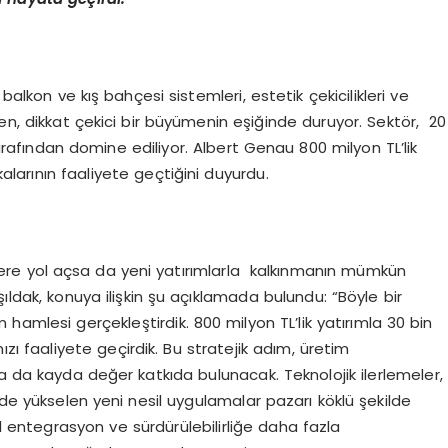
lkon ve kış bahçesi sistemleri, estetik çekicilikleri ve
ırken, dikkat çekici bir büyümenin eşiğinde duruyor. Sektör, 20
 tarafından domine ediliyor. Albert Genau 800 milyon TL’lik
kalarının faaliyete geçtiğini duyurdu.
re yol açsa da yeni yatırımlarla kalkınmanın mümkün
ıldak, konuya ilişkin şu açıklamada bulundu: “Böyle bir
 hamlesi gerçekleştirdik. 800 milyon TL’lik yatırımla 30 bin
zı faaliyete geçirdik. Bu stratejik adım, üretim
a da kayda değer katkıda bulunacak. Teknolojik ilerlemeler,
rde yükselen yeni nesil uygulamalar pazarı köklü şekilde
al entegrasyon ve sürdürülebilirliğe daha fazla