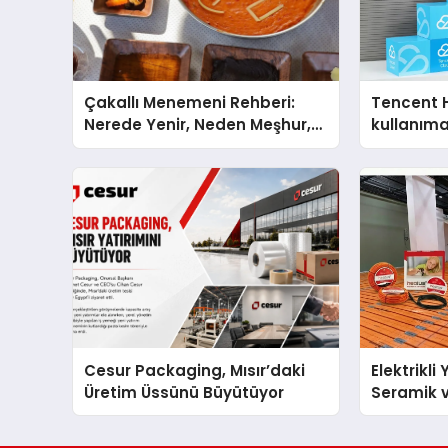
Çakallı Menemeni Rehberi:
Tencent 
Nerede Yenir, Neden Meşhur,
kullanım
Nasıl Yapılır?
Cesur Packaging, Mısır’daki
Elektrikli
Üretim Üssünü Büyütüyor
Seramik v
En Veriml