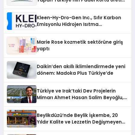
Gücü
Kleen-Hy-Dro-Gen Inc., Sıfır Karbon
Emisyonlu Hidrojen Isıtma
Teknolojisinde ISO ve TSSA
Düzenleyici Onaylarını Aldı
Marie Rose kozmetik sektörüne giriş
yaptı
Daikin’den akıllı iklimlendirmede yeni
dönem: Madoka Plus Türkiye’de
Türkiye ve Irak’taki Dev Projelerin
Mimarı Ahmet Hasan Salim Beyoğlu,
10 Milyon Metrekarelik “Al Yusuf
Holding Industrial City” Projesini
Beylikdüzü’nde Beylik İşkembe, 20
Hayata Geçirecek
Yıldır Kalite ve Lezzetin Değişmeyen
Adresi