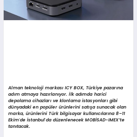
Alman teknoloji markası I
CY BOX,
Türkiye pazarı
na
ad
ı
m at
maya hazırlanıyor. İlk adımda harici
depolama cihazları ve klonlama istasyonları gibi
dünyadaki en popüler ürünlerini satışa sunacak olan
marka, ürünlerini Türk bilgisayar kullanıcılarına 8–11
Ekim
’
de İstanbul
’
da d
üzenlenecek MOBİSAD-IMEX’te
tanıtacak.