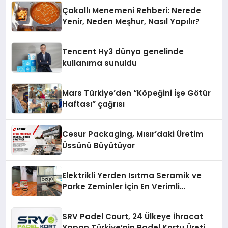
Deneyimi
Çakallı Menemeni Rehberi: Nerede
Yenir, Neden Meşhur, Nasıl Yapılır?
Tencent Hy3 dünya genelinde
kullanıma sunuldu
Mars Türkiye’den “Köpeğini İşe Götür
Haftası” çağrısı
Cesur Packaging, Mısır’daki Üretim
Üssünü Büyütüyor
Elektrikli Yerden Isıtma Seramik ve
Parke Zeminler İçin En Verimli
Çözümler
SRV Padel Court, 24 Ülkeye İhracat
Yapan Türkiye’nin Padel Kortu Üretim