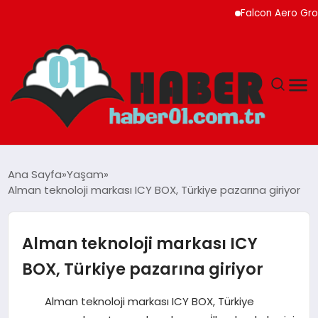
Falcon Aero Group, Kür
ANASAYFA
Ana Sayfa
Yaşam
Alman teknoloji markası ICY BOX, Türkiye pazarına giriyor
ADANA
YAŞAM
Alman teknoloji markası ICY
BOX, Türkiye pazarına giriyor
GÜNDEM
Alman teknoloji markası ICY BOX, Türkiye
MAGAZIN