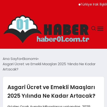
Türkiye Irak İlişkileri Ye
ANASAYFA
Ana Sayfa
Ekonomi
Asgari Ücret ve Emekli Maaşları 2025 Yılında Ne Kadar
ADANA
Artacak?
YAŞAM
Asgari Ücret ve Emekli Maaşları
GÜNDEM
2025 Yılında Ne Kadar Artacak?
MAGAZIN
Gözler Ocak Ayında Milyonlarca vatandaş, 2025