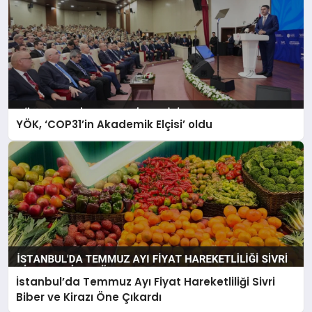
YÖK, ‘COP31’in Akademik Elçisi’ oldu
İstanbul’da Temmuz Ayı Fiyat Hareketliliği Sivri
Biber ve Kirazı Öne Çıkardı