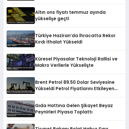
Altın ons fiyatı temmuz ayında
yükselişe geçti
Türkiye Haziran’da İhracatta Rekor
Kırdı İthalat Yükseldi
Küresel Piyasalar Teknoloji Rallisi ve
Makro Verilerle Yükselişte
Brent Petrol 89.50 Dolar Seviyesine
Yükseldi Petrol Fiyatlarını Etkileyen
Faktörler Açıklandı
Gıda Hattına Gelen Şikayet Beyaz
Peynirleri Piyasa Toplattı
Ticaret Bakanı Bolat Habur Sınır