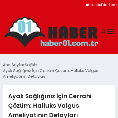
İstanbul’da Temmuz Ayı 
ANASAYFA
Ana Sayfa
Sağlık
Ayak Sağlığınız İçin Cerrahi Çözüm: Halluks Valgus
ADANA
Ameliyatının Detayları
YAŞAM
Ayak Sağlığınız İçin Cerrahi
GÜNDEM
Çözüm: Halluks Valgus
Ameliyatının Detayları
MAGAZIN