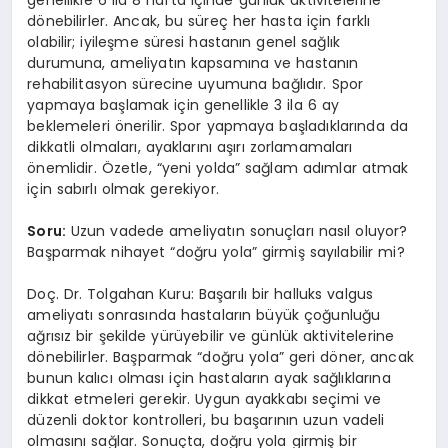
genellikle 6 ila 8 hafta içinde günlük aktivitelerine
dönebilirler. Ancak, bu süreç her hasta için farklı
olabilir; iyileşme süresi hastanın genel sağlık
durumuna, ameliyatın kapsamına ve hastanın
rehabilitasyon sürecine uyumuna bağlıdır. Spor
yapmaya başlamak için genellikle 3 ila 6 ay
beklemeleri önerilir. Spor yapmaya başladıklarında da
dikkatli olmaları, ayaklarını aşırı zorlamamaları
önemlidir. Özetle, “yeni yolda” sağlam adımlar atmak
için sabırlı olmak gerekiyor.
Soru:
Uzun vadede ameliyatın sonuçları nasıl oluyor?
Başparmak nihayet “doğru yola” girmiş sayılabilir mi?
Doç. Dr. Tolgahan Kuru: Başarılı bir halluks valgus
ameliyatı sonrasında hastaların büyük çoğunluğu
ağrısız bir şekilde yürüyebilir ve günlük aktivitelerine
dönebilirler. Başparmak “doğru yola” geri döner, ancak
bunun kalıcı olması için hastaların ayak sağlıklarına
dikkat etmeleri gerekir. Uygun ayakkabı seçimi ve
düzenli doktor kontrolleri, bu başarının uzun vadeli
olmasını sağlar. Sonuçta, doğru yola girmiş bir