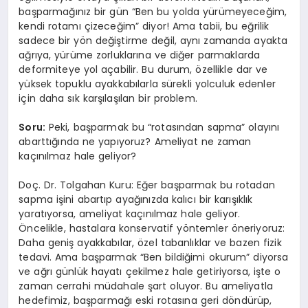
başparmağınız bir gün “Ben bu yolda yürümeyeceğim,
kendi rotamı çizeceğim” diyor! Ama tabii, bu eğrilik
sadece bir yön değiştirme değil, aynı zamanda ayakta
ağrıya, yürüme zorluklarına ve diğer parmaklarda
deformiteye yol açabilir. Bu durum, özellikle dar ve
yüksek topuklu ayakkabılarla sürekli yolculuk edenler
için daha sık karşılaşılan bir problem.
Soru:
Peki, başparmak bu “rotasından sapma” olayını
abarttığında ne yapıyoruz? Ameliyat ne zaman
kaçınılmaz hale geliyor?
Doç. Dr. Tolgahan Kuru: Eğer başparmak bu rotadan
sapma işini abartıp ayağınızda kalıcı bir karışıklık
yaratıyorsa, ameliyat kaçınılmaz hale geliyor.
Öncelikle, hastalara konservatif yöntemler öneriyoruz:
Daha geniş ayakkabılar, özel tabanlıklar ve bazen fizik
tedavi. Ama başparmak “Ben bildiğimi okurum” diyorsa
ve ağrı günlük hayatı çekilmez hale getiriyorsa, işte o
zaman cerrahi müdahale şart oluyor. Bu ameliyatla
hedefimiz, başparmağı eski rotasına geri döndürüp,