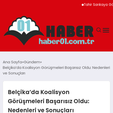
Tahir Sarıkaya Gözaltı
ANASAYFA
Ana Sayfa
Gündem
Belçika’da Koalisyon Görüşmeleri Başarısız Oldu: Nedenleri
ADANA
ve Sonuçları
YAŞAM
Belçika’da Koalisyon
GÜNDEM
Görüşmeleri Başarısız Oldu:
Nedenleri ve Sonuçları
MAGAZIN