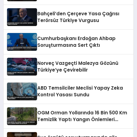
Bahçeli’den Çerçeve Yasa Çağrısı
Terörsüz Türkiye Vurgusu
Cumhurbaşkanı Erdoğan Ahbap
Soruşturmasına Sert Çıktı
Norveç Vazgeçti Malezya Gözünü
Türkiye’ye Çevirebilir
ABD Temsilciler Meclisi Yapay Zeka
Kontrol Yasası Sundu
OGM Orman Yollarında 16 Bin 500 Km
Temizlik Yaptı Yangın Önlemleri
Artırıldı