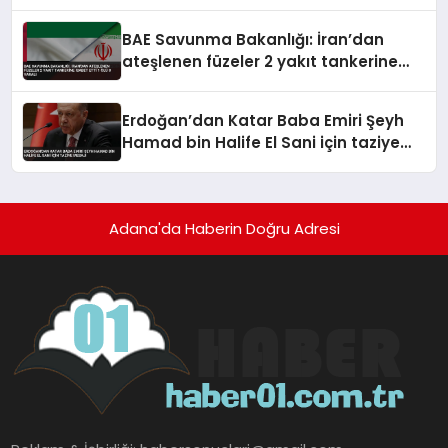
BAE Savunma Bakanlığı: İran’dan
ateşlenen füzeler 2 yakıt tankerine
isabet etti 1 ölü 8 yaralı
Erdoğan’dan Katar Baba Emiri Şeyh
Hamad bin Halife El Sani için taziye
mesajı
Adana'da Haberin Doğru Adresi