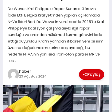
De Wever, Kral Philippe’e Rapor Sunarak Görevini
EĞITIM
İade Etti Belçika Kraliyeti’nden yapılan açıklamada,
N-VA lideri Bart De Wever’in yerel saatle 20.15’te Kral
TEKNOLOJI
Philippe’ye koalisyon çalışmalarıyla ilgili rapor
sunduğu ve ardından hükümeti kurma görevini iade
ettiği duyuruldu. Kral’ın yarından itibaren yeni bir isim
üzerine değerlendirmelerine başlayacağı, bu
hedefle N-VA’nın yanı sıra Frankofon partiler MR ve
Les…
haber
Paylaş
23 Ağustos 2024