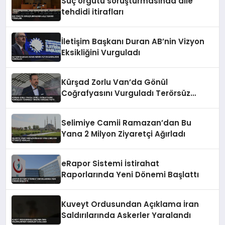
Suç örgütü soruşturmasında aile
tehdidi itirafları
İletişim Başkanı Duran AB’nin Vizyon
Eksikliğini Vurguladı
Kürşad Zorlu Van’da Gönül
Coğrafyasını Vurguladı Terörsüz
Türkiye Vurgusu Yaptı
Selimiye Camii Ramazan’dan Bu
Yana 2 Milyon Ziyaretçi Ağırladı
eRapor Sistemi İstirahat
Raporlarında Yeni Dönemi Başlattı
Kuveyt Ordusundan Açıklama İran
Saldırılarında Askerler Yaralandı