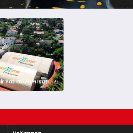
 Türkiye Süper Kupasını kazandı. Chelsea ile İngiltere
ir Yaz Okulu Fırsatı