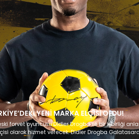
RKIYE’DEKI YENI MARKA ELÇISI OLDU!
forvet oyuncusu Didier Drogba ile bir işbirliği anlaşm
lçisi olarak hizmet verecek. Didier Drogba Galatasar