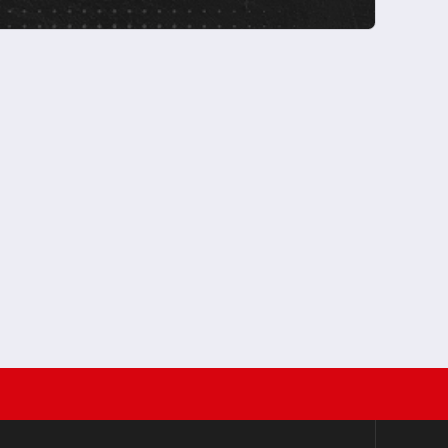
’de ve Şampiyonlar Ligi’nde kazandığı