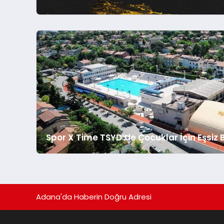
Türkiye’de Süper Lig, Türkiye Kupası ve
zaferler...
Spor X Time TSYD’de Çocuklar İçin Eşsiz B
Adana'da Haberin Doğru Adresi