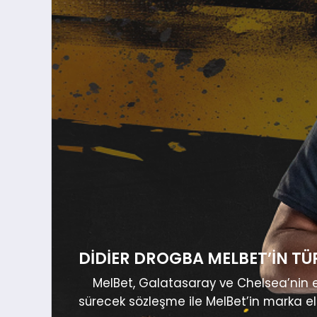
DIDIER DROGBA MELBET’IN TÜ
MelBet, Galatasaray ve Chelsea’nin eski 
sürecek sözleşme ile MelBet’in marka e