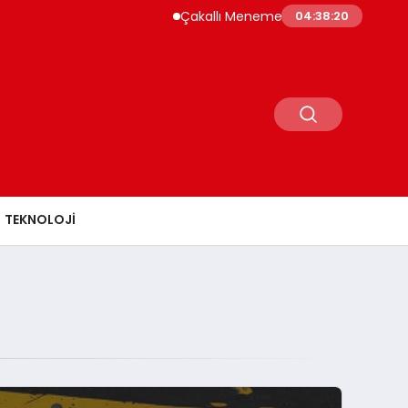
Çakallı Menemeni Rehberi: Nerede Yenir, N
04:38:20
TEKNOLOJI