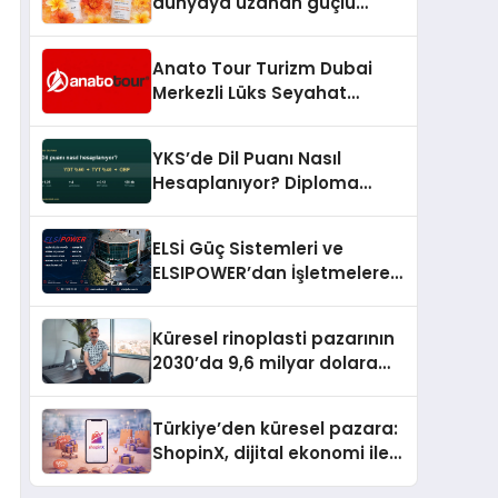
dünyaya uzanan güçlü
büyümesini sürdürüyor
Anato Tour Turizm Dubai
Merkezli Lüks Seyahat
Hizmetleriyle Küresel
Turizmde Öne Çıkıyor
YKS’de Dil Puanı Nasıl
Hesaplanıyor? Diploma
Notunun Gizli Etkisi
ELSİ Güç Sistemleri ve
ELSIPOWER’dan İşletmelere
Güvenilir Enerji Çözümleri
Küresel rinoplasti pazarının
2030’da 9,6 milyar dolara
ulaşması bekleniyor
Türkiye’den küresel pazara:
ShopinX, dijital ekonomi ile
gerçek dünya alışverişini bir