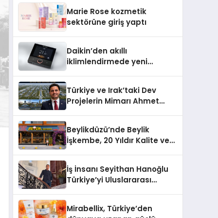
TSSA Düzenleyici Onaylarını
Marie Rose kozmetik
Aldı
sektörüne giriş yaptı
Daikin’den akıllı
iklimlendirmede yeni
dönem: Madoka Plus
Türkiye’de
Türkiye ve Irak’taki Dev
Projelerin Mimarı Ahmet
Hasan Salim Beyoğlu, 10
Milyon Metrekarelik “Al Yusuf
Beylikdüzü’nde Beylik
Holding Industrial City”
İşkembe, 20 Yıldır Kalite ve
Projesini Hayata Geçirecek
Lezzetin Değişmeyen Adresi
İş İnsanı Seyithan Hanoğlu
Türkiye’yi Uluslararası
Arenada Tanıtmayı
Hedefliyor
Mirabellix, Türkiye’den