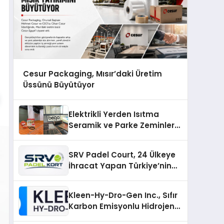
Cesur Packaging, Mısır’daki Üretim
Üssünü Büyütüyor
Elektrikli Yerden Isıtma
Seramik ve Parke Zeminler
İçin En Verimli Çözümler
SRV Padel Court, 24 Ülkeye
İhracat Yapan Türkiye’nin
Padel Kortu Üretim Gücü
Kleen-Hy-Dro-Gen Inc., Sıfır
Karbon Emisyonlu Hidrojen
Isıtma Teknolojisinde ISO ve