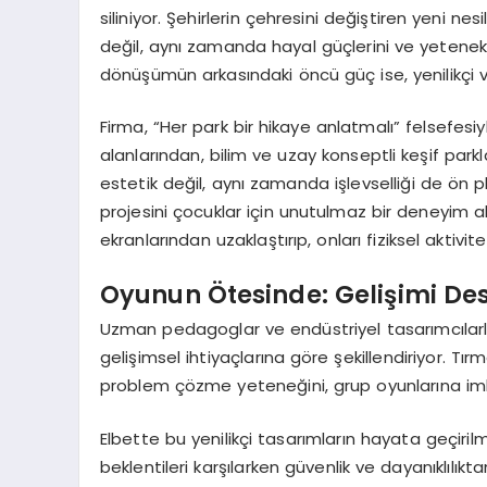
siliniyor. Şehirlerin çehresini değiştiren yeni nesi
değil, aynı zamanda hayal güçlerini ve yetenek
dönüşümün arkasındaki öncü güç ise, yenilikçi 
Firma, “Her park bir hikaye anlatmalı” felsefes
alanlarından, bilim ve uzay konseptli keşif park
estetik değil, aynı zamanda işlevselliği de ön 
projesini çocuklar için unutulmaz bir deneyim al
ekranlarından uzaklaştırıp, onları fiziksel aktiv
Oyunun Ötesinde: Gelişimi Des
Uzman pedagoglar ve endüstriyel tasarımcılarla 
gelişimsel ihtiyaçlarına göre şekillendiriyor. Tı
problem çözme yeteneğini, grup oyunlarına imka
Elbette bu yenilikçi tasarımların hayata geçirilm
beklentileri karşılarken güvenlik ve dayanıklılık