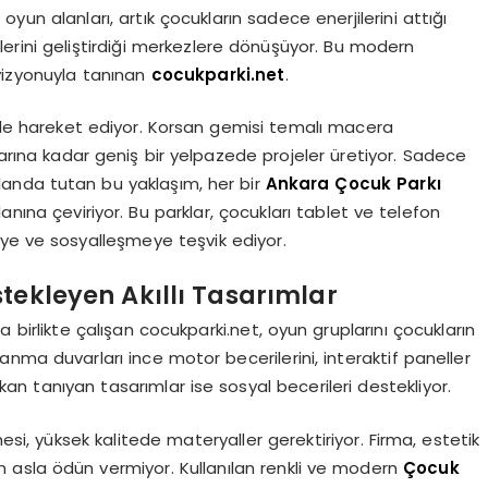
l oyun alanları, artık çocukların sadece enerjilerini attığı
lerini geliştirdiği merkezlere dönüşüyor. Bu modern
vizyonuyla tanınan
cocukparki.net
.
iyle hareket ediyor. Korsan gemisi temalı macera
larına kadar geniş bir yelpazede projeler üretiyor. Sadece
planda tutan bu yaklaşım, her bir
Ankara Çocuk Parkı
anına çeviriyor. Bu parklar, çocukları tablet ve telefon
iteye ve sosyalleşmeye teşvik ediyor.
tekleyen Akıllı Tasarımlar
birlikte çalışan cocukparki.net, oyun gruplarını çocukların
rmanma duvarları ince motor becerilerini, interaktif paneller
n tanıyan tasarımlar ise sosyal becerileri destekliyor.
esi, yüksek kalitede materyaller gerektiriyor. Firma, estetik
tan asla ödün vermiyor. Kullanılan renkli ve modern
Çocuk