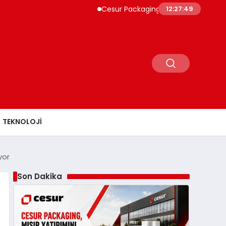
Cesur Packaging, Mısır’daki Üretim Üssün
12:27:50
TEKNOLOJI
yor
Son Dakika