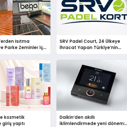
 Yerden Isıtma
SRV Padel Court, 24 Ülkeye
e Parke Zeminler İçin
İhracat Yapan Türkiye’nin
i Çözümler
Padel Kortu Üretim Gücü
se kozmetik
Daikin’den akıllı
 giriş yaptı
iklimlendirmede yeni dönem: