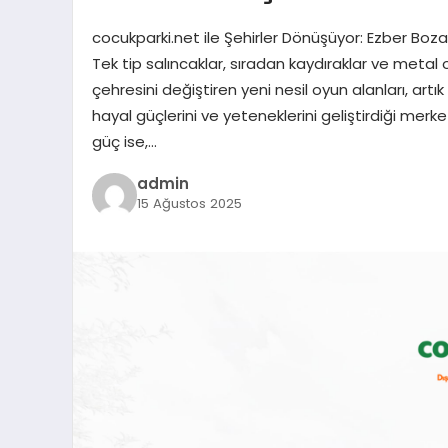
cocukparki.net ile Şehirler Dönüşüyor: Ezber Bo
Tek tip salıncaklar, sıradan kaydıraklar ve metal o
çehresini değiştiren yeni nesil oyun alanları, artı
hayal güçlerini ve yeteneklerini geliştirdiği m
güç ise,…
admin
15 Ağustos 2025