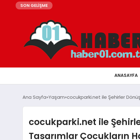
SON GELİŞME
ANASAYFA
Ana Sayfa
Yaşam
cocukparki.net ile Şehirler Dön
cocukparki.net ile Şehir
Tasarımlar Çocukların H