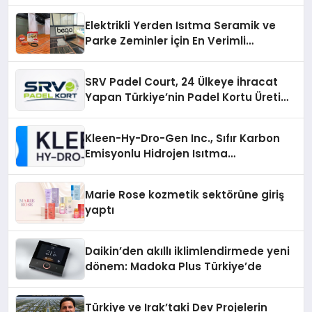
Elektrikli Yerden Isıtma Seramik ve
Parke Zeminler İçin En Verimli
Çözümler
SRV Padel Court, 24 Ülkeye İhracat
Yapan Türkiye’nin Padel Kortu Üretim
Gücü
Kleen-Hy-Dro-Gen Inc., Sıfır Karbon
Emisyonlu Hidrojen Isıtma
Teknolojisinde ISO ve TSSA
Düzenleyici Onaylarını Aldı
Marie Rose kozmetik sektörüne giriş
yaptı
Daikin’den akıllı iklimlendirmede yeni
dönem: Madoka Plus Türkiye’de
Türkiye ve Irak’taki Dev Projelerin