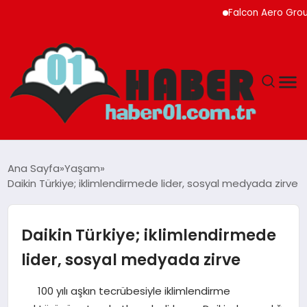
Falcon Aero Group, Küres
ANASAYFA
Ana Sayfa
Yaşam
Daikin Türkiye; iklimlendirmede lider, sosyal medyada zirve
ADANA
YAŞAM
Daikin Türkiye; iklimlendirmede
lider, sosyal medyada zirve
GÜNDEM
100 yılı aşkın tecrübesiyle iklimlendirme
MAGAZIN