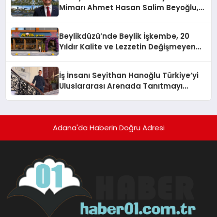
Mimarı Ahmet Hasan Salim Beyoğlu,
10 Milyon Metrekarelik “Al Yusuf
Holding Industrial City” Projesini
Beylikdüzü’nde Beylik İşkembe, 20
Hayata Geçirecek
Yıldır Kalite ve Lezzetin Değişmeyen
Adresi
İş İnsanı Seyithan Hanoğlu Türkiye’yi
Uluslararası Arenada Tanıtmayı
Hedefliyor
Adana'da Haberin Doğru Adresi