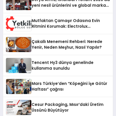
yeni nesil ürünlerini ve global marka
vizyonunu sergiledi
Mutfaktan Çamaşır Odasına Evin
Ritmini Korumak: Electrolux
Cihazlarında Dürüst Teknik Destek
Deneyimi
Çakallı Menemeni Rehberi: Nerede
Yenir, Neden Meşhur, Nasıl Yapılır?
Tencent Hy3 dünya genelinde
kullanıma sunuldu
Mars Türkiye’den “Köpeğini İşe Götür
Haftası” çağrısı
Cesur Packaging, Mısır’daki Üretim
Üssünü Büyütüyor