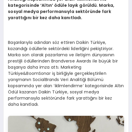
kategorisinde
‘
Altın’ ödü
le lay
ık g
ö
rüldü. Marka,
sosyal medya performansıyla sekt
ö
ründe fark
yarattığını bir kez daha kanıtladı.
Başarılarıyla adından söz ettiren Daikin Türkiye,
kazandığı ödüllerle sektördeki liderliğini pekiştiriyor.
Marka son olarak pazarlama ve iletişim dünyasının
prestijli ödüllerinden Brandverse Awards ile büyük bir
başarıya daha imza attı. Marketing
Türkiye&BoomSonar iş birliğiyle gerçekleştirilen
yarışmanın SocialBrands Veri Analitiği Bölümü
kapsamında yer alan ‘iklimlendirme’ kategorisinde Altın
Ödül kazanan Daikin Türkiye, sosyal medya
performansıyla sektöründe fark yarattığını bir kez
daha kanıtladı.