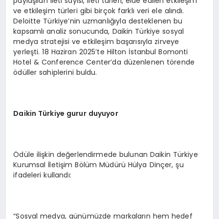
paylaşılan ileti sayısı, ileti türleri, elde edilen etkileşim
ve etkileşim türleri gibi birçok farklı veri ele alındı.
Deloitte Türkiye’nin uzmanlığıyla desteklenen bu
kapsamlı analiz sonucunda, Daikin Türkiye sosyal
medya stratejisi ve etkileşim başarısıyla zirveye
yerleşti. 18 Haziran 2025’te Hilton İstanbul Bomonti
Hotel & Conference Center’da düzenlenen törende
ödüller sahiplerini buldu.
Daikin Türkiye gurur duyuyor
Ödüle ilişkin değerlendirmede bulunan Daikin Türkiye
Kurumsal İletişim Bölüm Müdürü Hülya Dinçer, şu
ifadeleri kullandı:
“Sosyal medya, günümüzde markaların hem hedef