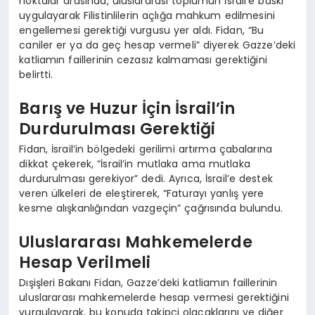
noktalar arasında, uluslararası toplumun İsrail’e baskı
uygulayarak Filistinlilerin açlığa mahkum edilmesini
engellemesi gerektiği vurgusu yer aldı. Fidan, “Bu
caniler er ya da geç hesap vermeli” diyerek Gazze’deki
katliamın faillerinin cezasız kalmaması gerektiğini
belirtti.
Barış ve Huzur İçin İsrail’in
Durdurulması Gerektiği
Fidan, İsrail’in bölgedeki gerilimi artırma çabalarına
dikkat çekerek, “İsrail’in mutlaka ama mutlaka
durdurulması gerekiyor” dedi. Ayrıca, İsrail’e destek
veren ülkeleri de eleştirerek, “Faturayı yanlış yere
kesme alışkanlığından vazgeçin” çağrısında bulundu.
Uluslararası Mahkemelerde
Hesap Verilmeli
Dışişleri Bakanı Fidan, Gazze’deki katliamın faillerinin
uluslararası mahkemelerde hesap vermesi gerektiğini
vurgulayarak, bu konuda takipçi olacaklarını ve diğer