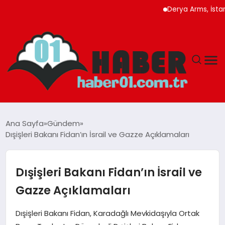
Derya Arms, İstanbul 
ANASAYFA
Ana Sayfa
Gündem
Dışişleri Bakanı Fidan’ın İsrail ve Gazze Açıklamaları
ADANA
YAŞAM
Dışişleri Bakanı Fidan’ın İsrail ve
Gazze Açıklamaları
GÜNDEM
Dışişleri Bakanı Fidan, Karadağlı Mevkidaşıyla Ortak
MAGAZIN