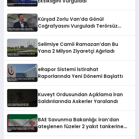
Eksikliğini Vurguladı
Kürşad Zorlu Van’da Gönül
Coğrafyasını Vurguladı Terörsüz
Türkiye Vurgusu Yaptı
Selimiye Camii Ramazan’dan Bu
Yana 2 Milyon Ziyaretçi Ağırladı
eRapor Sistemi İstirahat
Raporlarında Yeni Dönemi Başlattı
Kuveyt Ordusundan Açıklama İran
Saldırılarında Askerler Yaralandı
BAE Savunma Bakanlığı: İran’dan
ateşlenen füzeler 2 yakıt tankerine
isabet etti 1 ölü 8 yaralı