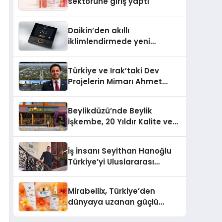
sektörüne giriş yaptı
Daikin’den akıllı
iklimlendirmede yeni
dönem: Madoka Plus
Türkiye’de
Türkiye ve Irak’taki Dev
Projelerin Mimarı Ahmet
Hasan Salim Beyoğlu, 10
Milyon Metrekarelik “Al Yusuf
Beylikdüzü’nde Beylik
Holding Industrial City”
İşkembe, 20 Yıldır Kalite ve
Projesini Hayata Geçirecek
Lezzetin Değişmeyen Adresi
İş İnsanı Seyithan Hanoğlu
Türkiye’yi Uluslararası
Arenada Tanıtmayı
Hedefliyor
Mirabellix, Türkiye’den
dünyaya uzanan güçlü
büyümesini sürdürüyor