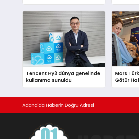
global marka vizyonunu
Electrolu
sergiledi
Teknik D
Tencent Hy3 dünya genelinde
Mars Türk
kullanıma sunuldu
Götür Haf
Adana'da Haberin Doğru Adresi