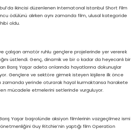
ul’da ikincisi düzenlenen Internatonal Istanbul Short Film
Oyuncu ödülünü alırken aynı zamanda film, ulusal kategoride
hibi oldu.
 çalışan amatör ruhlu gençlere projelerinde yer vererek
lığını üstlendi. Genç, dinamik ve bir o kadar da heyecanlı bir
oğan Barış Yaşar adeta onlarında hayatlarına dokunuşlar
r. Gençlere ve sektöre girmek isteyen kişilere ilk önce
aynı zamanda yerinde oturarak hayal kurmaktansa harakete
eden mücadele etmelerini setlerinde vurguluyor.
n Barış Yaşar başrolünde aksiyon filmlerinin vazgeçilmez ismi
önetmenliğini Guy Ritchie’nin yaptığı film Operation