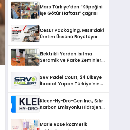
Mars Türkiye’den “Köpeğini
İşe Götür Haftası” çağrısı
Cesur Packaging, Mısır’daki
Üretim Üssünü Büyütüyor
Elektrikli Yerden Isıtma
Seramik ve Parke Zeminler
İçin En Verimli Çözümler
SRV Padel Court, 24 Ülkeye
İhracat Yapan Türkiye’nin
Padel Kortu Üretim Gücü
Kleen-Hy-Dro-Gen Inc., Sıfır
Karbon Emisyonlu Hidrojen
Isıtma Teknolojisinde ISO ve
TSSA Düzenleyici Onaylarını
Marie Rose kozmetik
Aldı