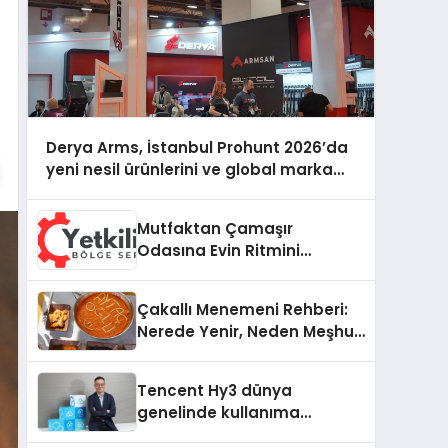
Derya Arms, İstanbul Prohunt 2026’da
yeni nesil ürünlerini ve global marka
vizyonunu sergiledi
Mutfaktan Çamaşır
Odasına Evin Ritmini
Korumak: Electrolux
Cihazlarında Dürüst Teknik
Çakallı Menemeni Rehberi:
Destek Deneyimi
Nerede Yenir, Neden Meşhur,
Nasıl Yapılır?
Tencent Hy3 dünya
genelinde kullanıma
sunuldu