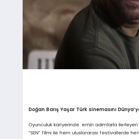
Doğan Barış Yaş
ar T
ürk sinemasını Dünya
’
y
Oyunculuk kariyerinde emin adımlarla ilerleyen 
“SEN” filmi ile hem uluslararası festivallerde he