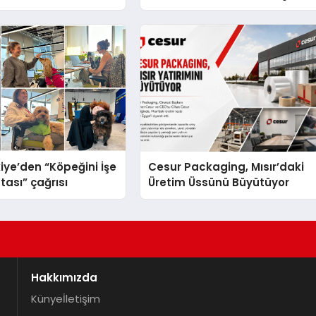
x Cihazlarında Dürüst
Nasıl Yapılır?
estek Deneyimi
iye’den “Köpeğini İşe
Cesur Packaging, Mısır’daki
tası” çağrısı
Üretim Üssünü Büyütüyor
Hakkımızda
Künye
İletişim