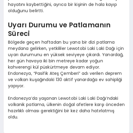
hayatını kaybettiğini, ayrıca bir kişinin de hala kayıp
olduğunu belirtti.
Uyarı Durumu ve Patlamanın
Süreci
Bölgede geçen haftadan bu yana bir dizi patlama
meydana gelirken, yetkililer Lewotobi Laki Laki Dağı için
uyarı durumunu en yüksek seviyeye çıkardı. Yanardağ,
her gün havaya iki bin metreye kadar yoğun
kahverengi kül püskürtmeye devam ediyor.
Endonezya, “Pasifik Ateş Çemberi” adı verilen deprem
ve volkan kuşağındaki 130 aktif yanardağa ev sahipliği
yapıyor.
Endonezya’da yaşanan Lewotobi Laki Laki Dağı’ndaki
volkanik patlama, ülkenin doğal afetlere karşı önceden
hazırlıklı olması gerektiğini bir kez daha hatırlatmış
oldu.