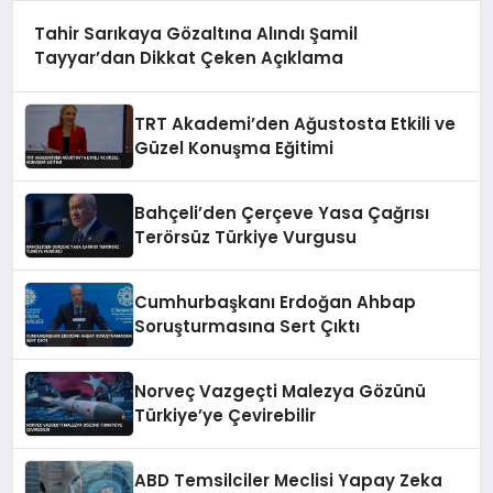
Tahir Sarıkaya Gözaltına Alındı Şamil
Tayyar’dan Dikkat Çeken Açıklama
TRT Akademi’den Ağustosta Etkili ve
Güzel Konuşma Eğitimi
Bahçeli’den Çerçeve Yasa Çağrısı
Terörsüz Türkiye Vurgusu
Cumhurbaşkanı Erdoğan Ahbap
Soruşturmasına Sert Çıktı
Norveç Vazgeçti Malezya Gözünü
Türkiye’ye Çevirebilir
ABD Temsilciler Meclisi Yapay Zeka