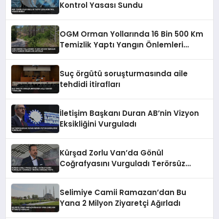
Kontrol Yasası Sundu
OGM Orman Yollarında 16 Bin 500 Km
Temizlik Yaptı Yangın Önlemleri
Artırıldı
Suç örgütü soruşturmasında aile
tehdidi itirafları
İletişim Başkanı Duran AB’nin Vizyon
Eksikliğini Vurguladı
Kürşad Zorlu Van’da Gönül
Coğrafyasını Vurguladı Terörsüz
Türkiye Vurgusu Yaptı
Selimiye Camii Ramazan’dan Bu
Yana 2 Milyon Ziyaretçi Ağırladı