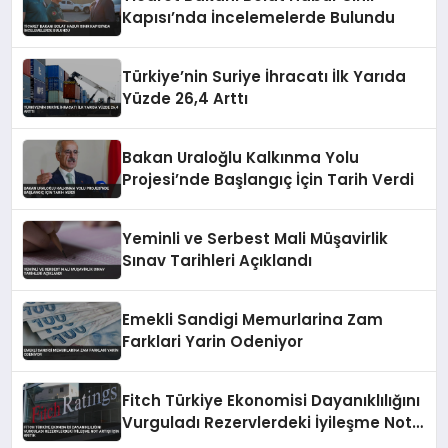
Kapısı’nda İncelemelerde Bulundu
Türkiye’nin Suriye İhracatı İlk Yarıda
Yüzde 26,4 Arttı
Bakan Uraloğlu Kalkınma Yolu
Projesi’nde Başlangıç İçin Tarih Verdi
Yeminli ve Serbest Mali Müşavirlik
Sınav Tarihleri Açıklandı
Emekli Sandigi Memurlarina Zam
Farklari Yarin Odeniyor
Fitch Türkiye Ekonomisi Dayanıklılığını
Vurguladı Rezervlerdeki İyileşme Not
Artışı İçin Kritik