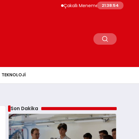
Çakallı Menemeni Rehberi: Nerede Yenir, N
21:38:55
TEKNOLOJI
Son Dakika