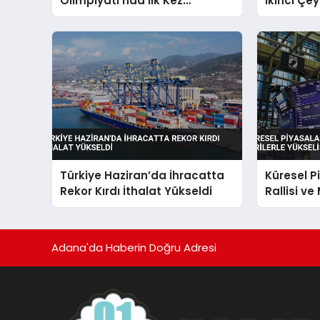
Olimpiyatı’nda İlk Kez
İkinci Çey
Yarışacak
Dolara Ge
Türkiye Haziran’da İhracatta
Küresel P
Rekor Kırdı İthalat Yükseldi
Rallisi ve
Yükselişt
Adana'da Haberin Doğru Adresi