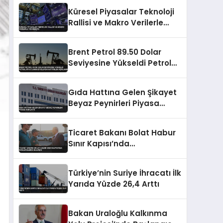
Küresel Piyasalar Teknoloji
Rallisi ve Makro Verilerle
Yükselişte
Brent Petrol 89.50 Dolar
Seviyesine Yükseldi Petrol
Fiyatlarını Etkileyen Faktörler
Açıklandı
Gıda Hattına Gelen Şikayet
Beyaz Peynirleri Piyasa
Toplattı
Ticaret Bakanı Bolat Habur
Sınır Kapısı’nda
İncelemelerde Bulundu
Türkiye’nin Suriye İhracatı İlk
Yarıda Yüzde 26,4 Arttı
Bakan Uraloğlu Kalkınma