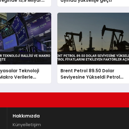
reğinde 15,9 Milyar
ayında yükselişe geçti
riledi
iyasalar Teknoloji
Brent Petrol 89.50 Dolar
 Makro Verilerle
Seviyesine Yükseldi Petrol
e
Fiyatlarını Etkileyen Faktörler
Açıklandı
Hakkımızda
Künye
İletişim