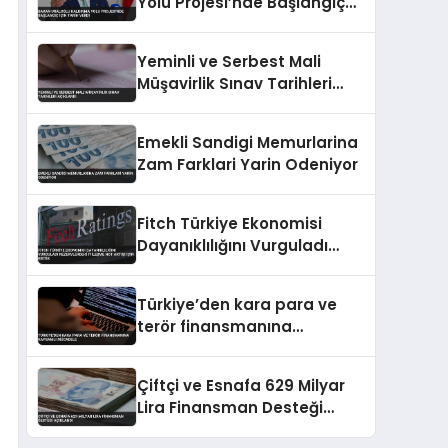
Yolu Projesi’nde Başlangıç
İçin Tarih Verdi
Yeminli ve Serbest Mali
Müşavirlik Sınav Tarihleri
Açıklandı
Emekli Sandigi Memurlarina
Zam Farklari Yarin Odeniyor
Fitch Türkiye Ekonomisi
Dayanıklılığını Vurguladı
Rezervlerdeki İyileşme Not
Artışı İçin Kritik
Türkiye’den kara para ve
terör finansmanına
kapsamlı mücadele
Çiftçi ve Esnafa 629 Milyar
Lira Finansman Desteği
Açıklandı