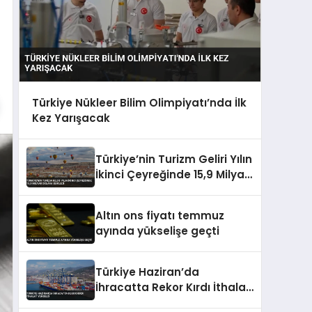
Türkiye Nükleer Bilim Olimpiyatı’nda İlk
Kez Yarışacak
Türkiye’nin Turizm Geliri Yılın
İkinci Çeyreğinde 15,9 Milyar
Dolara Geriledi
Altın ons fiyatı temmuz
ayında yükselişe geçti
Türkiye Haziran’da
İhracatta Rekor Kırdı İthalat
Yükseldi