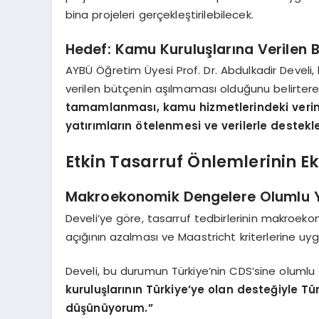
bina projeleri gerçekleştirilebilecek.
Hedef: Kamu Kuruluşlarına Verilen
AYBÜ Öğretim Üyesi Prof. Dr. Abdulkadir Develi
verilen bütçenin aşılmaması olduğunu belirter
tamamlanması, kamu hizmetlerindeki verimli
yatırımların ötelenmesi ve verilerle destekl
Etkin Tasarruf Önlemlerinin E
Makroekonomik Dengelere Olumlu Y
Develi’ye göre, tasarruf tedbirlerinin makroek
açığının azalması ve Maastricht kriterlerine uy
Develi, bu durumun Türkiye’nin CDS’sine olumlu 
kuruluşlarının Türkiye’ye olan desteğiyle Tü
düşünüyorum.”