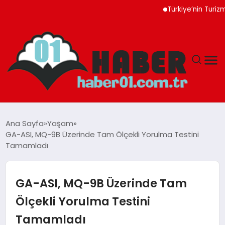
Türkiye’nin Turizm Gelir
ANASAYFA
Ana Sayfa
Yaşam
GA-ASI, MQ-9B Üzerinde Tam Ölçekli Yorulma Testini
ADANA
Tamamladı
YAŞAM
GA-ASI, MQ-9B Üzerinde Tam
GÜNDEM
Ölçekli Yorulma Testini
Tamamladı
MAGAZIN