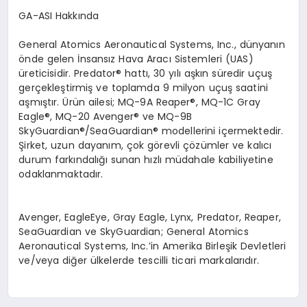
GA-ASI Hakkında
General Atomics Aeronautical Systems, Inc., d
ünyanın
ö
nde gelen İnsansız Hava Aracı Sistemleri (UAS)
üreticisidir. Predator®
hatt
ı, 30 yılı aşkın süredir uçuş
gerçekleştirmiş ve toplamda 9 milyon uçuş saatini
aşmıştır.
Ü
rün ailesi; MQ-9A Reaper®
, MQ-1C Gray
Eagle
®
, MQ-20 Avenger
®
ve MQ-9B
SkyGuardian
®
/SeaGuardian
® modellerini içermektedir.
Şirket, uzun dayanım, çok g
ö
revli çözümler ve kalıcı
durum farkı
ndal
ığı sunan hızlı müdahale kabiliyetine
odaklanmaktadır.
Avenger, EagleEye, Gray Eagle, Lynx, Predator, Reaper,
SeaGuardian ve SkyGuardian; General Atomics
Aeronautical Systems, Inc.
’
in Amerika Birleşik Devletleri
ve/veya diğer ülkelerde tescilli ticari markalarıdır.