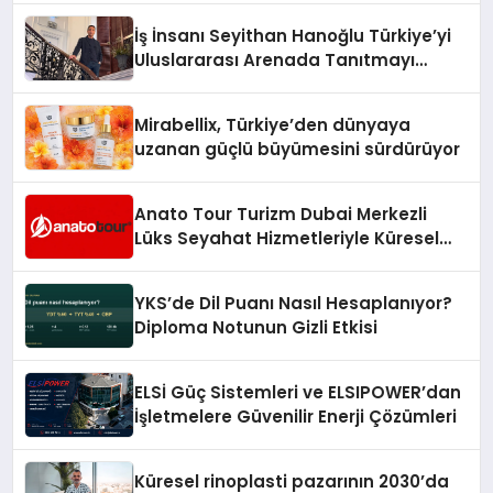
İş İnsanı Seyithan Hanoğlu Türkiye’yi
Uluslararası Arenada Tanıtmayı
Hedefliyor
Mirabellix, Türkiye’den dünyaya
uzanan güçlü büyümesini sürdürüyor
Anato Tour Turizm Dubai Merkezli
Lüks Seyahat Hizmetleriyle Küresel
Turizmde Öne Çıkıyor
YKS’de Dil Puanı Nasıl Hesaplanıyor?
Diploma Notunun Gizli Etkisi
ELSİ Güç Sistemleri ve ELSIPOWER’dan
İşletmelere Güvenilir Enerji Çözümleri
Küresel rinoplasti pazarının 2030’da