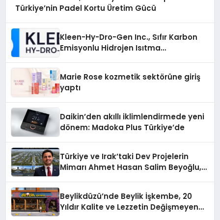
Türkiye’nin Padel Kortu Üretim Gücü
Kleen-Hy-Dro-Gen Inc., Sıfır Karbon
Emisyonlu Hidrojen Isıtma
Teknolojisinde ISO ve TSSA
Düzenleyici Onaylarını Aldı
Marie Rose kozmetik sektörüne giriş
yaptı
Daikin’den akıllı iklimlendirmede yeni
dönem: Madoka Plus Türkiye’de
Türkiye ve Irak’taki Dev Projelerin
Mimarı Ahmet Hasan Salim Beyoğlu,
10 Milyon Metrekarelik “Al Yusuf
Holding Industrial City” Projesini
Beylikdüzü’nde Beylik İşkembe, 20
Hayata Geçirecek
Yıldır Kalite ve Lezzetin Değişmeyen
Adresi