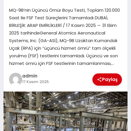
MQ-9B’nin Üçüncü Ömür Boyu Testi, Toplam 120.000
EĞITIM
Saat ile FSF Test Süreçlerini Tamamladı DUBAİ,
BİRLEŞİK ARAP EMİRLİKLERİ / 17 Kasım 2025 — 31 Ekim
TEKNOLOJI
2025 tarihindeGeneral Atomics Aeronautical
Systems, Inc. (GA-ASI), MQ-9B Uzaktan Kumandalı
Uçak (RPA) için “üçüncü hizmet ömrü” tam ölçekli
yorulma (FSF) testlerini tamamladı. Üçüncü ve son
hizmet ömrü için FSF testlerinin tamamlanması,…
admin
Paylaş
17 Kasım 2025