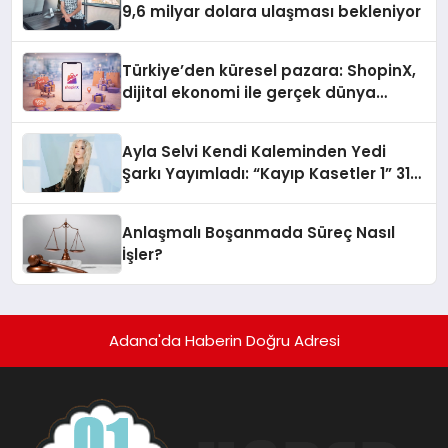
9,6 milyar dolara ulaşması bekleniyor
Türkiye’den küresel pazara: ShopinX,
dijital ekonomi ile gerçek dünya
alışverişini bir araya getirmeyi
hedefliyor
Ayla Selvi Kendi Kaleminden Yedi
Şarkı Yayımladı: “Kayıp Kasetler 1” 31
Temmuz’da Çıktı
Anlaşmalı Boşanmada Süreç Nasıl
İşler?
Adana'da Haberin Doğru Adresi