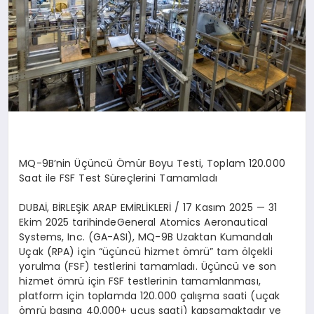
MQ-9B
’
nin Üçüncü Ömür Boyu Testi, Toplam 120.000
Saat ile FSF Test Süreçlerini Tamamladı
DUBA
İ, Bİ
RLE
ŞİK ARAP EMİRLİ
KLER
İ /
17 Kasım 2025
—
31
Ekim 2025 tarihinde
General Atomics Aeronautical
Systems, Inc. (GA-ASI), MQ-9B Uzaktan Kumandalı
Uçak (RPA) için “üçüncü hizmet
ö
mrü”
tam
ö
lçekli
yorulma (FSF) testlerini tamamladı. Üçüncü ve son
hizmet
ö
mrü için FSF testlerinin tamamlanması
,
platform i
çin toplamda 120.000 çalışma saati (uçak
ö
mrü başına 40.000+ uçuş saati) kapsamaktadır ve