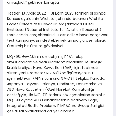
amaçladı.” şeklinde konuştu.
Testler, 13 Aralık 2022 – 31 Ekim 2025 tarihleri arasında
Kansas eyaletinin Wichita şehrinde bulunan Wichita
Eyalet
Ü
niversitesi Havacılık Araştırmaları Ulusal
Enstitüsü (National Institute for Aviation Research)
tesislerinde gerçekleştirildi. Test edilen hava çerçevesi,
test kampanyasını desteklemek amacıyla
ö
zel olarak
üretilmiş bir üretim g
ö
vdesiydi.
MQ-9B, GA-ASI
’
nin en gelişmiş RPA
’
sı olup
SkyGuardian®
ve SeaGuardian
® modelleri ile Birleşik
Krallık Kraliyet Hava Kuvvetleri (RAF) için teslimatı
süren yeni Protector RG Mk1 konfigürasyonunu
içermektedir. RAF’ın yanı sıra GA-ASI; Belçika, Kanada,
Japonya, Tayvan, Polonya, Hindistan, Danimarka ve
ABD Hava Kuvvetleri (Özel Harekat Komutanlığı
deste
ğiyle) ile MQ-9B tedarik s
ö
zleşmelerine sahiptir.
MQ-9B ayrıca ABD Donanması’nın
Northern Edge
,
Integrated Battle Problem
,
RIMPAC
ve
Group Sail
gibi
çeşitli tatbikatlarında da yer almıştır.