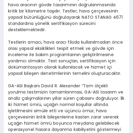
hava aracının g
ö
vde tasarımını
n do
ğrulanmasında
kritik bir kilometre taşıdır. Testler, hava çerçevesinin
yapısal bütünlüğünü doğrulayarak NATO STANAG 4671
standardına y
ö
nelik sertifikasyon sürecini
desteklemektedir.
Testlerin amacı, hava aracı filoda kullanılmadan
ö
nce
olası yapısal eksiklikleri tespit etmek ve g
ö
vde i
çin
inceleme ile bakım programlarının geliştirilmesine
yardımcı olmaktır. Test sonuçları, sertifikasyon için
dokümantasyon olarak kullanılacak ve hizmet içi
yapısal bileşen denetimlerinin temelini oluşturacaktır.
GA-ASI Başkanı
David R. Alexander
“
Tam
ö
lçekli
yorulma testimizin tamamlanması, GA-ASI tasarım ve
analiz çalışmalarının yıllar sü
ren
çabasını doğruluyor. İlk
iki hizmet
ö
mrü, uçağın normal koşullar altında
işletilmesini simüle etti ve üçüncü ömür, hava
çerçevesinin kritik bileşenlerine kasten zarar vererek
uçağın hizmet
ö
mrü boyunca meydana gelebilecek
operasyonel hasara dayanma kabiliyetini g
ö
stermeyi